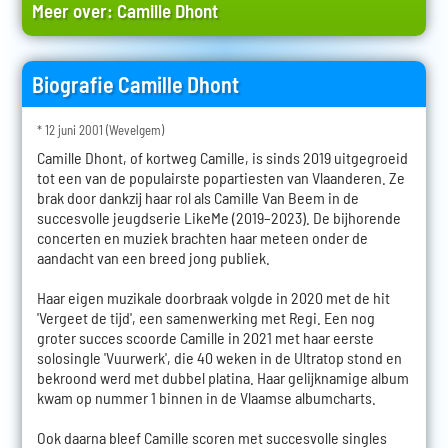
Meer over:
Camille Dhont
Biografie Camille Dhont
* 12 juni 2001 (Wevelgem)
Camille Dhont, of kortweg Camille, is sinds 2019 uitgegroeid
tot een van de populairste popartiesten van Vlaanderen. Ze
brak door dankzij haar rol als Camille Van Beem in de
succesvolle jeugdserie LikeMe (2019–2023). De bijhorende
concerten en muziek brachten haar meteen onder de
aandacht van een breed jong publiek.
Haar eigen muzikale doorbraak volgde in 2020 met de hit
'Vergeet de tijd', een samenwerking met Regi. Een nog
groter succes scoorde Camille in 2021 met haar eerste
solosingle 'Vuurwerk', die 40 weken in de Ultratop stond en
bekroond werd met dubbel platina. Haar gelijknamige album
kwam op nummer 1 binnen in de Vlaamse albumcharts.
Ook daarna bleef Camille scoren met succesvolle singles