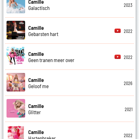
Camille
2023
Galactisch
Camille
2022
Gebarsten hart
Camille
2022
Geen tranen meer over
Camille
2026
Geloof me
Camille
2021
Glitter
Camille
2022
Hartenbreker