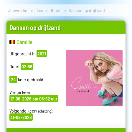
Jouwradio
Camille Dhont
Dansen op drijfzand
Dansen op drijfzand
Camille
Uitgebracht in
2021
Duurt
02:56
24
keer gedraaid
Vorige keer:
17-06-2026 om 06:52 uur
Volgende keer
:
(schatting)
31-08-2026