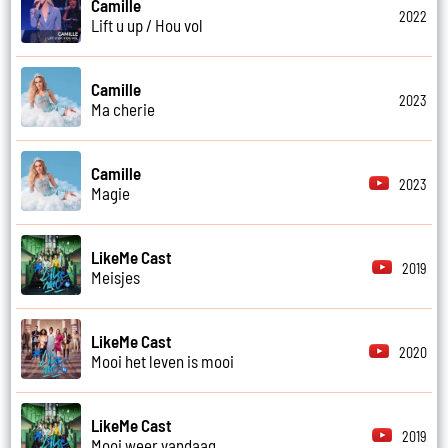
Camille
2022
Lift u up / Hou vol
Camille
2023
Ma cherie
Camille
2023
Magie
LikeMe Cast
2019
Meisjes
LikeMe Cast
2020
Mooi het leven is mooi
LikeMe Cast
2019
Mooi weer vandaag