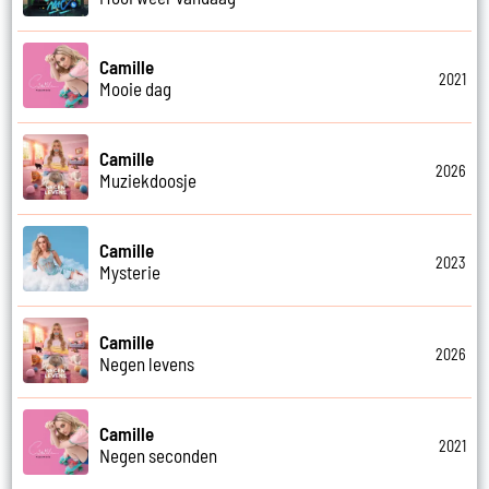
Camille
2021
Mooie dag
Camille
2026
Muziekdoosje
Camille
2023
Mysterie
Camille
2026
Negen levens
Camille
2021
Negen seconden