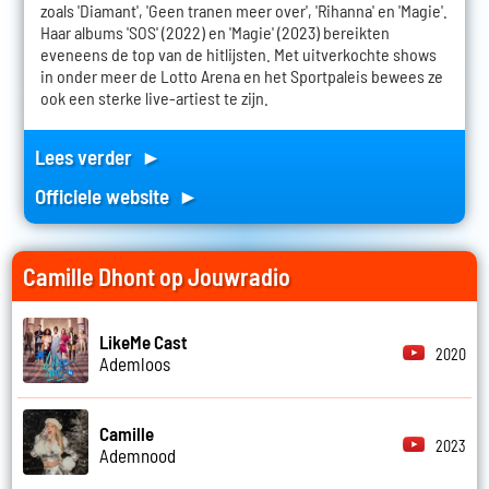
zoals 'Diamant', 'Geen tranen meer over', 'Rihanna' en 'Magie'.
Haar albums 'SOS' (2022) en 'Magie' (2023) bereikten
eveneens de top van de hitlijsten. Met uitverkochte shows
in onder meer de Lotto Arena en het Sportpaleis bewees ze
ook een sterke live-artiest te zijn.
Lees verder ►
Officiele website ►
Camille Dhont op Jouwradio
LikeMe Cast
2020
Ademloos
Camille
2023
Ademnood