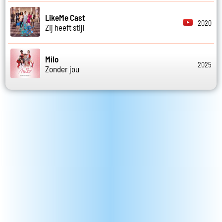
LikeMe Cast
2020
Zij heeft stijl
Milo
2025
Zonder jou