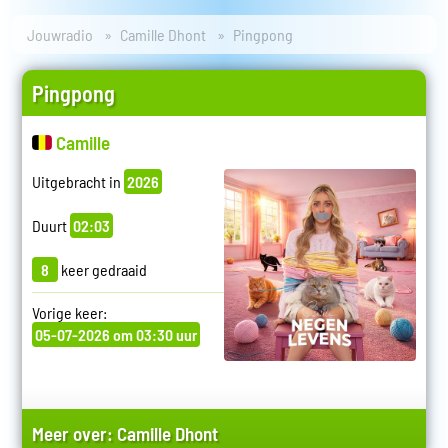
Jouwradio
Camille Dhont
Pingpong
Pingpong
Camille
Uitgebracht in
2026
Duurt
02:03
8
keer gedraaid
Vorige keer:
05-07-2026 om 03:30 uur
Meer over:
Camille Dhont