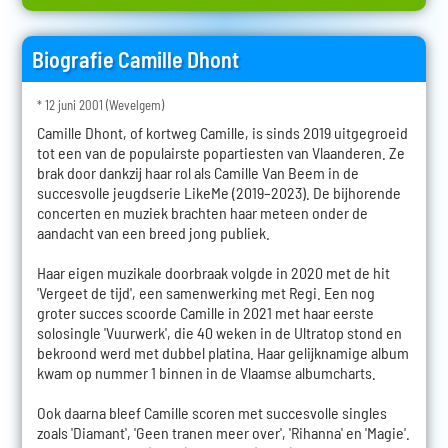
Biografie Camille Dhont
* 12 juni 2001 (Wevelgem)
Camille Dhont, of kortweg Camille, is sinds 2019 uitgegroeid
tot een van de populairste popartiesten van Vlaanderen. Ze
brak door dankzij haar rol als Camille Van Beem in de
succesvolle jeugdserie LikeMe (2019–2023). De bijhorende
concerten en muziek brachten haar meteen onder de
aandacht van een breed jong publiek.
Haar eigen muzikale doorbraak volgde in 2020 met de hit
'Vergeet de tijd', een samenwerking met Regi. Een nog
groter succes scoorde Camille in 2021 met haar eerste
solosingle 'Vuurwerk', die 40 weken in de Ultratop stond en
bekroond werd met dubbel platina. Haar gelijknamige album
kwam op nummer 1 binnen in de Vlaamse albumcharts.
Ook daarna bleef Camille scoren met succesvolle singles
zoals 'Diamant', 'Geen tranen meer over', 'Rihanna' en 'Magie'.