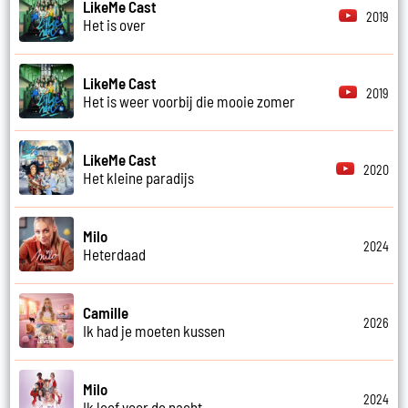
LikeMe Cast
2019
Het is over
LikeMe Cast
2019
Het is weer voorbij die mooie zomer
LikeMe Cast
2020
Het kleine paradijs
Milo
2024
Heterdaad
Camille
2026
Ik had je moeten kussen
Milo
2024
Ik leef voor de nacht