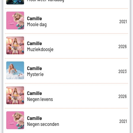
Camille
2021
Mooie dag
Camille
2026
Muziekdoosje
Camille
2023
Mysterie
Camille
2026
Negen levens
Camille
2021
Negen seconden