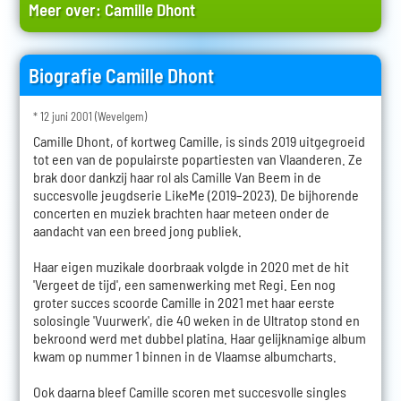
Meer over:
Camille Dhont
Biografie Camille Dhont
* 12 juni 2001 (Wevelgem)
Camille Dhont, of kortweg Camille, is sinds 2019 uitgegroeid
tot een van de populairste popartiesten van Vlaanderen. Ze
brak door dankzij haar rol als Camille Van Beem in de
succesvolle jeugdserie LikeMe (2019–2023). De bijhorende
concerten en muziek brachten haar meteen onder de
aandacht van een breed jong publiek.
Haar eigen muzikale doorbraak volgde in 2020 met de hit
'Vergeet de tijd', een samenwerking met Regi. Een nog
groter succes scoorde Camille in 2021 met haar eerste
solosingle 'Vuurwerk', die 40 weken in de Ultratop stond en
bekroond werd met dubbel platina. Haar gelijknamige album
kwam op nummer 1 binnen in de Vlaamse albumcharts.
Ook daarna bleef Camille scoren met succesvolle singles