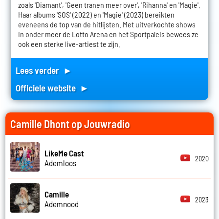
zoals 'Diamant', 'Geen tranen meer over', 'Rihanna' en 'Magie'.
Haar albums 'SOS' (2022) en 'Magie' (2023) bereikten
eveneens de top van de hitlijsten. Met uitverkochte shows
in onder meer de Lotto Arena en het Sportpaleis bewees ze
ook een sterke live-artiest te zijn.
Lees verder ►
Officiele website ►
Camille Dhont op Jouwradio
LikeMe Cast
2020
Ademloos
Camille
2023
Ademnood