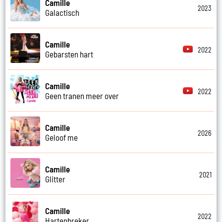
Camille
2023
Galactisch
Camille
2022
Gebarsten hart
Camille
2022
Geen tranen meer over
Camille
2026
Geloof me
Camille
2021
Glitter
Camille
2022
Hartenbreker