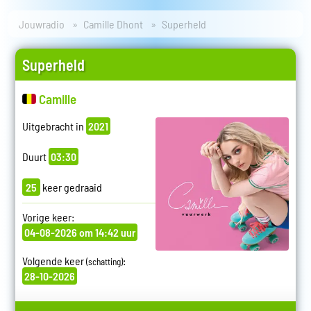
Jouwradio
Camille Dhont
Superheld
Superheld
Camille
Uitgebracht in
2021
Duurt
03:30
25
keer gedraaid
Vorige keer:
04-08-2026 om 14:42 uur
Volgende keer
:
(schatting)
28-10-2026