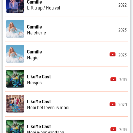
Camille
2022
Lift u up / Hou vol
Camille
2023
Ma cherie
Camille
2023
Magie
LikeMe Cast
2019
Meisjes
LikeMe Cast
2020
Mooi het leven is mooi
LikeMe Cast
2019
Mooi weer vandaag