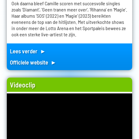
Ook daarna bleef Camille scoren met succesvolle singles
zoals 'Diamant', 'Geen tranen meer over', 'Rihanna' en 'Magie'.
Haar albums 'SOS' (2022) en 'Magie' (2023) bereikten
eveneens de top van de hitlijsten. Met uitverkochte shows
in onder meer de Lotto Arena en het Sportpaleis bewees ze
ook een sterke live-artiest te zijn.
Lees verder ►
Officiele website ►
Videoclip