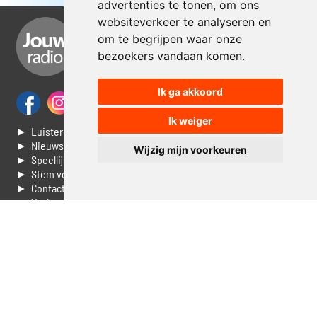
advertenties te tonen, om ons
websiteverkeer te analyseren en
om te begrijpen waar onze
bezoekers vandaan komen.
Ik ga akkoord
Ik weiger
► Luisteren naar Jouwradio
► Nieuws
Wijzig mijn voorkeuren
► Speellijst
► Stem voor de Dag top 3
► Contacteer ons
► Vaak gestelde vragen
► Livestream informatie
► Muziek opzoeken
► Vlaamse 100 Aller tijden
► De 50 beste van...
► Adverteren op Jouwradio
► Cookie voorkeuren wijzigen
► Privacyinformatie