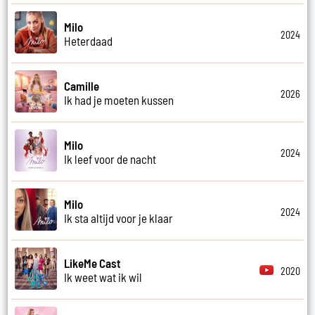
Milo
2024
Heterdaad
Camille
2026
Ik had je moeten kussen
Milo
2024
Ik leef voor de nacht
Milo
2024
Ik sta altijd voor je klaar
LikeMe Cast
2020
Ik weet wat ik wil