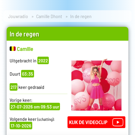
Jouwradio
Camille Dhont
In de regen
In de regen
Camille
Uitgebracht in
2022
Duurt
03:35
217
keer gedraaid
Vorige keer:
27-07-2026 om 09:53 uur
Volgende keer
:
(schatting)
17-10-2026