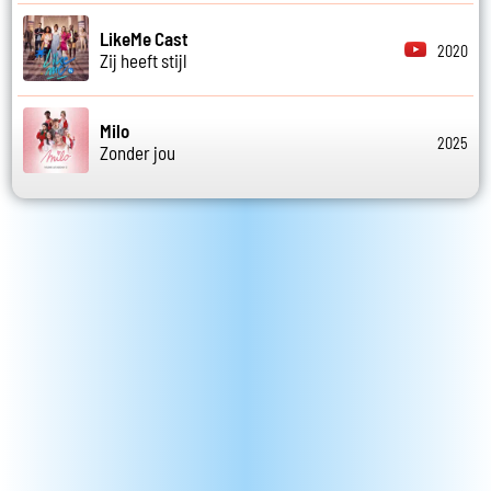
LikeMe Cast
2020
Zij heeft stijl
Milo
2025
Zonder jou