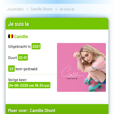
Jouwradio
Camille Dhont
Je suis la
Je suis la
Camille
Uitgebracht in
2021
Duurt
02:51
23
keer gedraaid
Vorige keer:
04-06-2026 om 18:34 uur
Meer over:
Camille Dhont