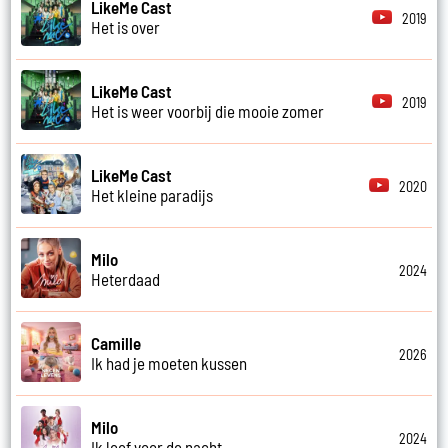
LikeMe Cast
2019
Het is over
LikeMe Cast
2019
Het is weer voorbij die mooie zomer
LikeMe Cast
2020
Het kleine paradijs
Milo
2024
Heterdaad
Camille
2026
Ik had je moeten kussen
Milo
2024
Ik leef voor de nacht