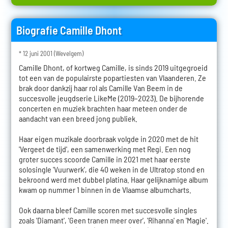
Biografie Camille Dhont
* 12 juni 2001 (Wevelgem)
Camille Dhont, of kortweg Camille, is sinds 2019 uitgegroeid
tot een van de populairste popartiesten van Vlaanderen. Ze
brak door dankzij haar rol als Camille Van Beem in de
succesvolle jeugdserie LikeMe (2019–2023). De bijhorende
concerten en muziek brachten haar meteen onder de
aandacht van een breed jong publiek.
Haar eigen muzikale doorbraak volgde in 2020 met de hit
'Vergeet de tijd', een samenwerking met Regi. Een nog
groter succes scoorde Camille in 2021 met haar eerste
solosingle 'Vuurwerk', die 40 weken in de Ultratop stond en
bekroond werd met dubbel platina. Haar gelijknamige album
kwam op nummer 1 binnen in de Vlaamse albumcharts.
Ook daarna bleef Camille scoren met succesvolle singles
zoals 'Diamant', 'Geen tranen meer over', 'Rihanna' en 'Magie'.