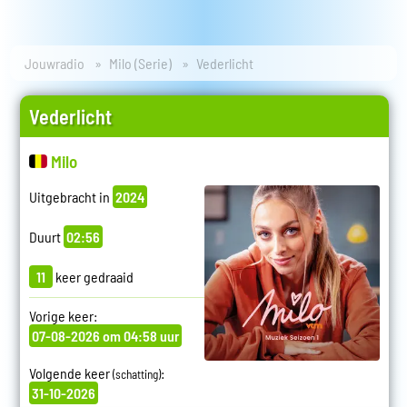
Jouwradio
Milo (Serie)
Vederlicht
Vederlicht
Milo
Uitgebracht in
2024
Duurt
02:56
11
keer gedraaid
Vorige keer:
07-08-2026 om 04:58 uur
Volgende keer
:
(schatting)
31-10-2026