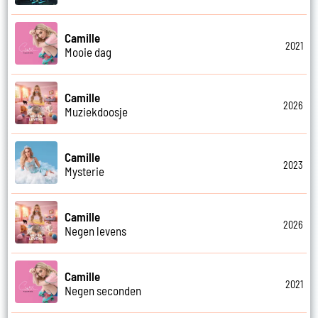
Camille
2021
Mooie dag
Camille
2026
Muziekdoosje
Camille
2023
Mysterie
Camille
2026
Negen levens
Camille
2021
Negen seconden