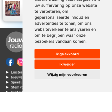
uw surfervaring op onze website
LikeMe Cast
2020
Zij heeft stijl
te verbeteren, om
gepersonaliseerde inhoud en
advertenties te tonen, om ons
websiteverkeer te analyseren en
om te begrijpen waar onze
bezoekers vandaan komen.
Ik ga akkoord
Ik weiger
► Luisteren naar Jouwradio
Wijzig mijn voorkeuren
► Nieuws
► Speellijst
► Stem voor de Dag top 3
► Contacteer ons
► Vaak gestelde vragen
► Livestream informatie
► Muziek opzoeken