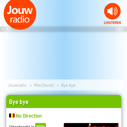
Jouwradio
Milo (Serie)
Bye bye
Bye bye
No Direction
Uitgebracht in
2024