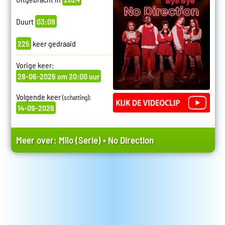
Duurt
03:09
225
keer gedraaid
Vorige keer:
28-06-2026 om 20:00 uur
Volgende keer
:
(schatting)
14-09-2026
Meer over:
Milo (Serie)
•
No Direction