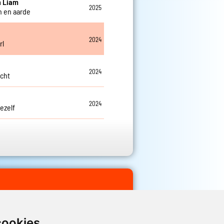
n Liam
2025
n en aarde
2024
rl
2024
icht
2024
ezelf
cookies