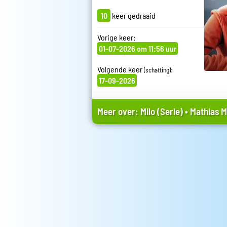
10
keer gedraaid
Vorige keer:
01-07-2026 om 11:56 uur
Volgende keer
:
(schatting)
17-09-2026
Meer over:
Milo (Serie)
•
Mathias 