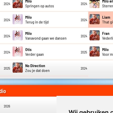
Milo
Milo e
2024
2024
Springen op autos
Sterre
Milo
Liam
2024
2024
Terug in de tijd
That gi
Milo
Fran
2024
2024
Vanavond gaan we dansen
Vederl
Otis
Milo
2024
2025
Verder gaan
Voor m
No Direction
2025
2024
Zou je dat doen
dio
2026
Wij gebruiken 