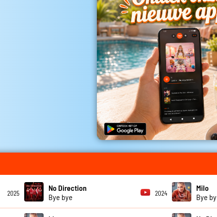
No Direction
Milo
2025
2024
Bye bye
Bye by