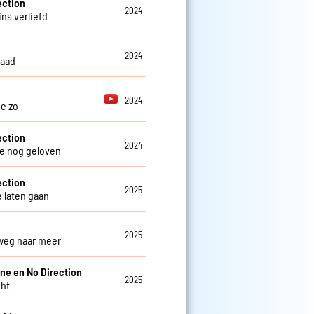
ection
2024
ins verliefd
2024
daad
2024
je zo
ection
2024
e nog geloven
ection
2025
e laten gaan
2025
weg naar meer
ine en No Direction
2025
ght