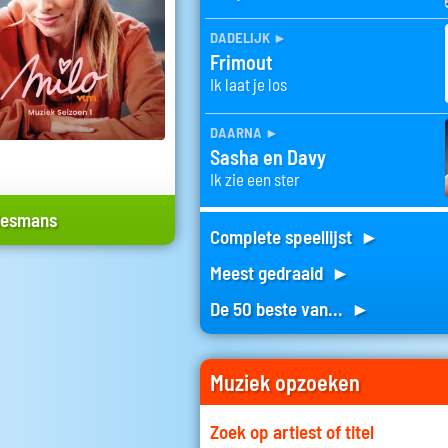
dadelijk
►
Frimout
Ik laat je los
daarna
►
Sasha en Davy
Ik zie een ster
Mesmans
Complete speellijst ►
Meest gedraaid ►
De 50 beste van... ►
Muziek opzoeken
Zoek op artiest of titel