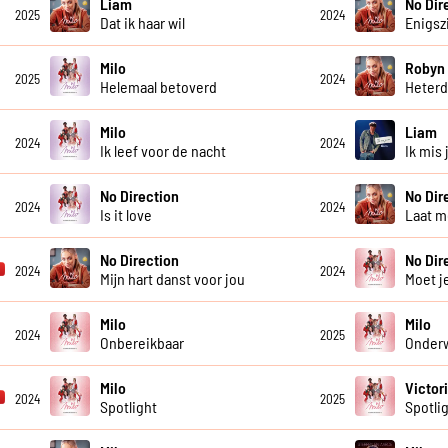
Liam
No Dir
2025
2024
Dat ik haar wil
Enigsz
Milo
Robyn
2025
2024
Helemaal betoverd
Heter
Milo
Liam
2024
2024
Ik leef voor de nacht
Ik mis 
No Direction
No Dir
2024
2024
Is it love
Laat m
No Direction
No Dir
2024
2024
Mijn hart danst voor jou
Moet j
Milo
Milo
2024
2025
Onbereikbaar
Onder
Milo
Victor
2024
2025
Spotlight
Spotli