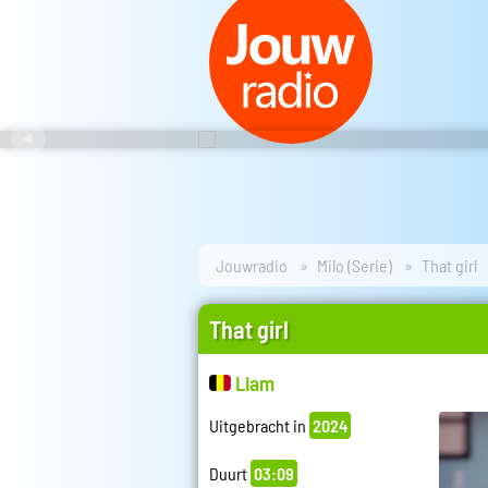
Jouwradio
Milo (Serie)
That girl
That girl
Liam
Uitgebracht in
2024
Duurt
03:09