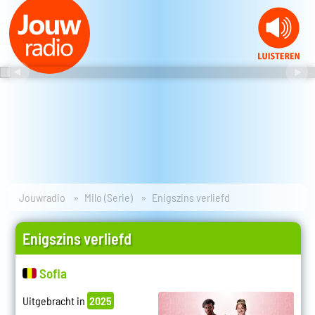
Jouwradio
Milo (Serie)
Enigszins verliefd
Enigszins verliefd
Sofia
Uitgebracht in
2025