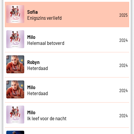
Sofia
2025
Enigszins verliefd
Milo
2024
Helemaal betoverd
Robyn
2024
Heterdaad
Milo
2024
Heterdaad
Milo
2024
Ik leef voor de nacht