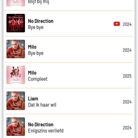
Blijf bij mij
No Direction
2024
Bye bye
Milo
2024
Bye bye
Milo
2025
Compleet
Liam
2024
Dat ik haar wil
No Direction
2024
Enigszins verliefd