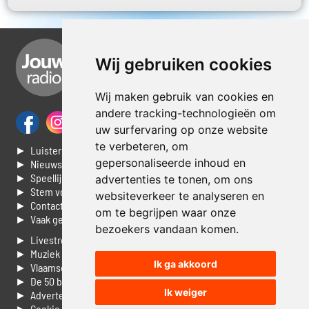
Wij gebruiken cookies
Wij maken gebruik van cookies en
andere tracking-technologieën om
uw surfervaring op onze website
te verbeteren, om
► Luisteren naar Jouwradio
gepersonaliseerde inhoud en
► Nieuws
► Speellijst
advertenties te tonen, om ons
► Stem voor de Dag top 3
websiteverkeer te analyseren en
► Contacteer ons
om te begrijpen waar onze
► Vaak gestelde vragen
bezoekers vandaan komen.
► Livestream informatie
► Muziek opzoeken
Ik ga akkoord
► Vlaamse 100 Aller tijden
► De 50 beste van...
Ik weiger
► Adverteren op Jouwradio
► Cookie voorkeuren wijzigen