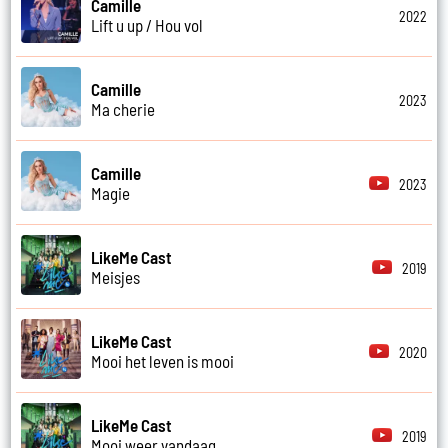
Camille
2022
Lift u up / Hou vol
Camille
2023
Ma cherie
Camille
2023
Magie
LikeMe Cast
2019
Meisjes
LikeMe Cast
2020
Mooi het leven is mooi
LikeMe Cast
2019
Mooi weer vandaag