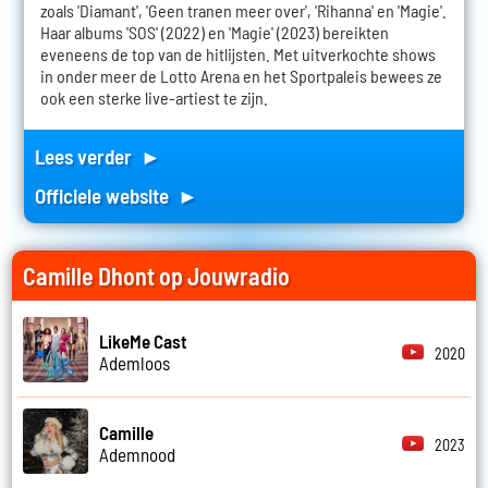
zoals 'Diamant', 'Geen tranen meer over', 'Rihanna' en 'Magie'.
Haar albums 'SOS' (2022) en 'Magie' (2023) bereikten
eveneens de top van de hitlijsten. Met uitverkochte shows
in onder meer de Lotto Arena en het Sportpaleis bewees ze
ook een sterke live-artiest te zijn.
Lees verder ►
Officiele website ►
Camille Dhont op Jouwradio
LikeMe Cast
2020
Ademloos
Camille
2023
Ademnood