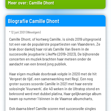
Meer over:
Camille Dhont
Biografie Camille Dhont
* 12 juni 2001 (Wevelgem)
Camille Dhont, of kortweg Camille, is sinds 2019 uitgegroeid
tot een van de populairste popartiesten van Vlaanderen. Ze
brak door dankzij haar rol als Camille Van Beem in de
succesvolle jeugdserie LikeMe (2019–2023). De bijhorende
concerten en muziek brachten haar meteen onder de
aandacht van een breed jong publiek.
Haar eigen muzikale doorbraak volgde in 2020 met de hit
'Vergeet de tijd', een samenwerking met Regi. Een nog
groter succes scoorde Camille in 2021 met haar eerste
solosingle 'Vuurwerk', die 40 weken in de Ultratop stond en
bekroond werd met dubbel platina. Haar gelijknamige album
kwam op nummer 1 binnen in de Vlaamse albumcharts.
Ook daarna bleef Camille scoren met succesvolle singles