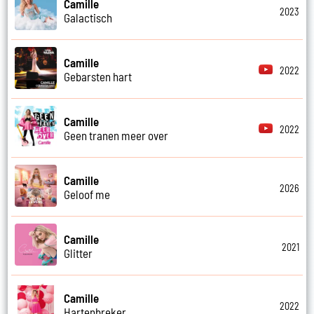
Camille
2023
Galactisch
Camille
2022
Gebarsten hart
Camille
2022
Geen tranen meer over
Camille
2026
Geloof me
Camille
2021
Glitter
Camille
2022
Hartenbreker