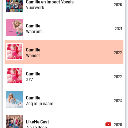
Camille en Impact Vocals
2026
Vuurwerk
Camille
2021
Waarom
Camille
2022
Wonder
Camille
2022
XYZ
Camille
2023
Zeg mijn naam
LikeMe Cast
2020
Zie ze doen