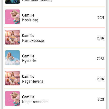
Camille
2021
Mooie dag
Camille
2026
Muziekdoosje
Camille
2023
Mysterie
Camille
2026
Negen levens
Camille
2021
Negen seconden