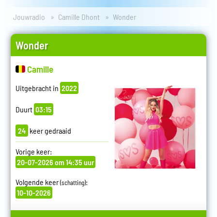
Jouwradio
Camille Dhont
Wonder
Wonder
Camille
Uitgebracht in
2022
Duurt
03:15
24
keer gedraaid
Vorige keer:
20-07-2026 om 14:35 uur
Volgende keer
:
(schatting)
10-10-2026