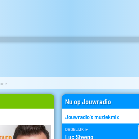
ouge
Nu op Jouwradio
Jouwradio's muziekmix
dadelijk
►
Luc Steeno