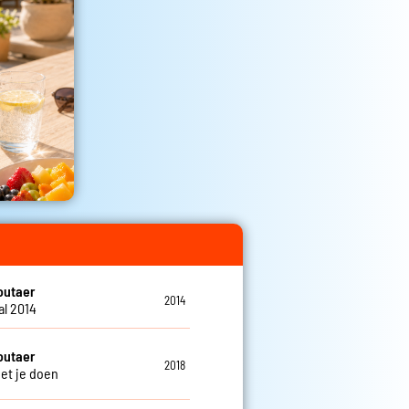
outaer
2014
al 2014
outaer
2018
met je doen