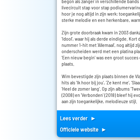
begon als zanger in verschillende bands
livecircuit stap voor stap podiumervarin
hoor je nog altijd in zijn werk: toegank
sterke melodie en een herkenbare, war
Zijn grote doorbraak kwam in 2003 dankz
'Idool', waar hij als derde eindigde. Kort
nummer 1-hit met 'Allemaal', nog altijd zi
onderscheiden werd met een platina pla
'Een nieuw begin' was een groot succes 
plaats.
Wim bevestigde zijn plaats binnen de 
hits als 'Ik hoor bij jou', 'Ze kent me', 'Sl
'Heel de zomer lang'. Op zijn albums 'Twee'
(2008) en 'Verbonden' (2018) bleef hij ev
aan zijn toegankelijke, melodieuze stijl.
Lees verder ►
Officiele website ►