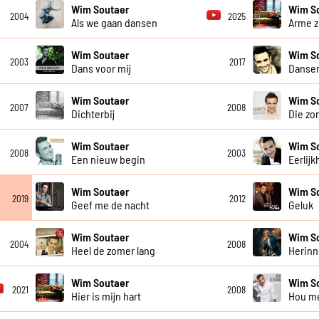
Wim Soutaer
Wim S
2004
2025
Als we gaan dansen
Arme z
Wim Soutaer
Wim S
2003
2017
Dans voor mij
Danse
Wim Soutaer
Wim S
2007
2008
Dichterbij
Die zo
Wim Soutaer
Wim S
2008
2003
Een nieuw begin
Eerlijk
Wim Soutaer
Wim S
2019
2012
Geef me de nacht
Geluk
Wim Soutaer
Wim S
2004
2008
Heel de zomer lang
Herinn
Wim Soutaer
Wim S
2021
2008
Hier is mijn hart
Hou me