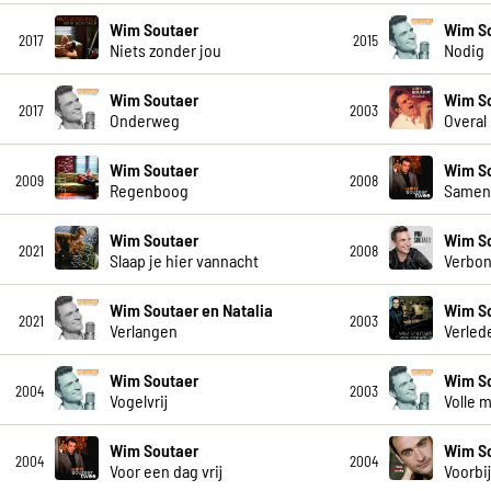
Wim Soutaer
Wim S
2017
2015
Niets zonder jou
Nodig
Wim Soutaer
Wim S
2017
2003
Onderweg
Overal
Wim Soutaer
Wim S
2009
2008
Regenboog
Samen 
Wim Soutaer
Wim S
2021
2008
Slaap je hier vannacht
Verbo
Wim Soutaer en Natalia
Wim S
2021
2003
Verlangen
Verlede
Wim Soutaer
Wim S
2004
2003
Vogelvrij
Volle 
Wim Soutaer
Wim S
2004
2004
Voor een dag vrij
Voorbi