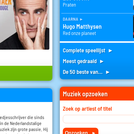
Praten
daarna
►
Hugo Matthysen
Red onze planeet
Complete speellijst ►
Meest gedraaid ►
De 50 beste van... ►
Muziek opzoeken
Zoek op artiest of titel
edjesschrijver die sinds
 in de Nederlandstalige
ziek zijn grote passie. Hij