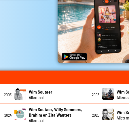
Wim Soutaer
Wim S
2003
2003
Allemaal
Allema
Wim Soutaer, Willy Sommers,
Wim S
Brahim en Zita Wauters
2024
2020
Alles 
Allemaal