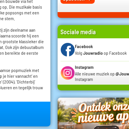
 en bouwde via het
g op. Die muzikale basis
elijke popsongs met een
me stem.
ij zijn deelname aan
Sociale media
 daarna scoorde hij een
jn grootste klassieker die
Facebook
at. Ook zijn debuutalbum
en bereikte de eerste
Volg
Jouwradio
op Facebook
Instagram
Vlaamse popmuziek met
Alle nieuwe muziek op
@Jouw
aap je hier vannacht' en
Instagram
 (2004), 'Dichterbij'
olueren en tegelijk trouw