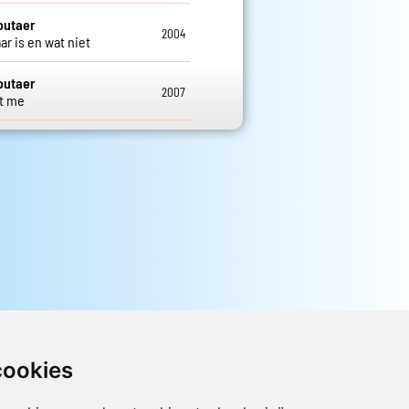
outaer
2004
ar is en wat niet
outaer
2007
t me
cookies