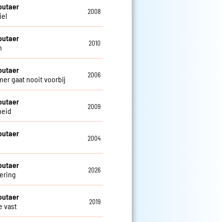
outaer
2008
iel
outaer
2010
n
outaer
2006
mer gaat nooit voorbij
outaer
2009
heid
outaer
2004
outaer
2026
ering
outaer
2019
 vast