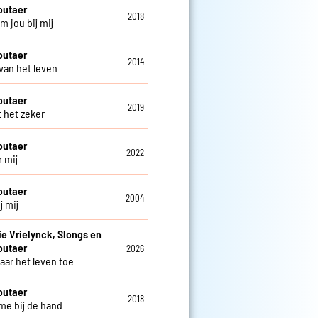
outaer
2018
m jou bij mij
outaer
2014
 van het leven
outaer
2019
t het zeker
outaer
2022
r mij
outaer
2004
j mij
e Vrielynck, Slongs en
outaer
2026
aar het leven toe
outaer
2018
e bij de hand