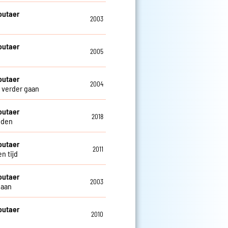
outaer
2003
outaer
2005
outaer
2004
verder gaan
outaer
2018
nden
outaer
2011
n tijd
outaer
2003
maan
outaer
2010
j