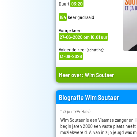
Duurt
03:20
184
keer gedraaid
Vorige keer:
27-06-2026 om 16:01 uur
Volgende keer
:
(schatting)
13-09-2026
Meer over:
Wim Soutaer
Biografie Wim Soutaer
* 27 juni 1974 (Halle)
Wim Soutaer is een Vlaamse zanger en li
begin jaren 2000 een vaste plaats heeft
muziekwereld. Al van in zijn jeugd was mu