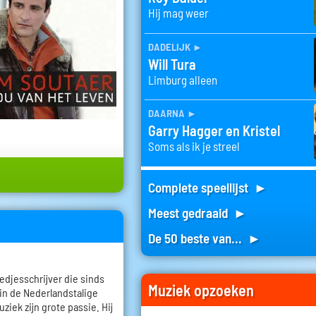
Hij mag weer
dadelijk
►
Will Tura
Limburg alleen
daarna
►
Garry Hagger en Kristel
Soms als ik je streel
Complete speellijst ►
Meest gedraaid ►
De 50 beste van... ►
edjesschrijver die sinds
Muziek opzoeken
 in de Nederlandstalige
ziek zijn grote passie. Hij