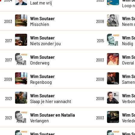
2004
2025
Laat me vrij
Loop n
Wim Soutaer
Wim S
2003
2008
Misschien
Neem m
Wim Soutaer
Wim S
2017
2015
Niets zonder jou
Nodig
Wim Soutaer
Wim S
2017
2003
Onderweg
Overal
Wim Soutaer
Wim S
2009
2008
Regenboog
Samen 
Wim Soutaer
Wim S
2021
2008
Slaap je hier vannacht
Verbo
Wim Soutaer en Natalia
Wim S
2021
2003
Verlangen
Verlede
Wim Soutaer
Wim S