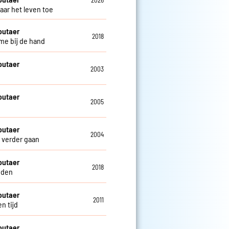
2026
aar het leven toe
outaer
2018
e bij de hand
outaer
2003
outaer
2005
outaer
2004
verder gaan
outaer
2018
nden
outaer
2011
n tijd
outaer