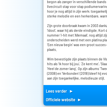
begon als zanger in verschillende bands
livecircuit stap voor stap podiumervarin
hoor je nog altijd in zijn werk: toegank
sterke melodie en een herkenbare, war
Zijn grote doorbraak kwam in 2003 dankz
'Idool', waar hij als derde eindigde. Kort
nummer 1-hit met 'Allemaal', nog altijd zi
onderscheiden werd met een platina pla
'Een nieuw begin' was een groot succes 
plaats.
Wim bevestigde zijn plaats binnen de 
hits als 'Ik hoor bij jou', 'Ze kent me', 'Sl
'Heel de zomer lang'. Op zijn albums 'Twee'
(2008) en 'Verbonden' (2018) bleef hij ev
aan zijn toegankelijke, melodieuze stijl.
Lees verder ►
Officiele website ►