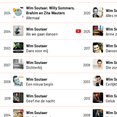
Wim Soutaer, Willy Sommers,
Wim S
Brahim en Zita Wauters
2024
2020
Alles 
Allemaal
Wim Soutaer
Wim S
2004
2025
Als we gaan dansen
Arme z
Wim Soutaer
Wim S
2003
2017
Dans voor mij
Danse
Wim Soutaer
Wim S
2007
2008
Dichterbij
Die zo
Wim Soutaer
Wim S
2008
2003
Een nieuw begin
Eerlijk
Wim Soutaer
Wim S
2019
2012
Geef me de nacht
Geluk
Wim Soutaer
Wim S
2004
2008