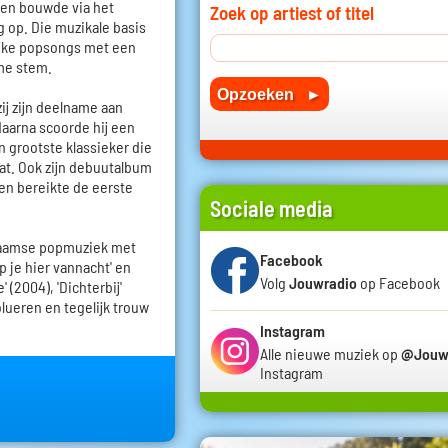
 en bouwde via het
Zoek op artiest of titel
g op. Die muzikale basis
elijke popsongs met een
me stem.
ij zijn deelname aan
 daarna scoorde hij een
jn grootste klassieker die
at. Ook zijn debuutalbum
en bereikte de eerste
Sociale media
Vlaamse popmuziek met
Facebook
aap je hier vannacht' en
Volg
Jouwradio
op Facebook
 (2004), 'Dichterbij'
olueren en tegelijk trouw
Instagram
Alle nieuwe muziek op
@Jouw
Instagram