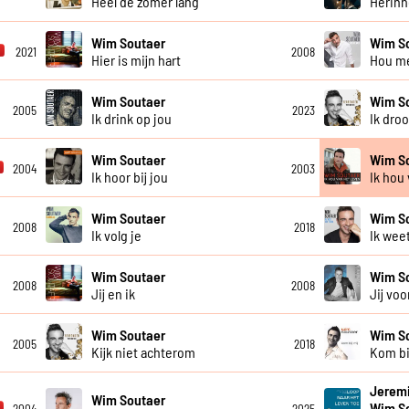
Heel de zomer lang
Herinn
Wim Soutaer
Wim S
2021
2008
Hier is mijn hart
Hou me
Wim Soutaer
Wim S
2005
2023
Ik drink op jou
Ik droo
Wim Soutaer
Wim S
2004
2003
Ik hoor bij jou
Ik hou
Wim Soutaer
Wim S
2008
2018
Ik volg je
Ik wee
Wim Soutaer
Wim S
2008
2008
Jij en ik
Jij voo
Wim Soutaer
Wim S
2005
2018
Kijk niet achterom
Kom bi
Jeremi
Wim Soutaer
Wim S