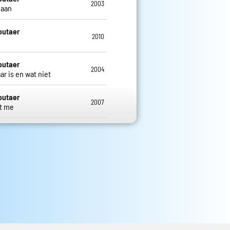
2003
maan
outaer
2010
j
outaer
2004
ar is en wat niet
outaer
2007
t me