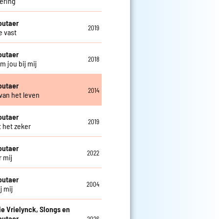
ering
outaer
2019
 vast
outaer
2018
m jou bij mij
outaer
2014
 van het leven
outaer
2019
t het zeker
outaer
2022
r mij
outaer
2004
j mij
e Vrielynck, Slongs en
outaer