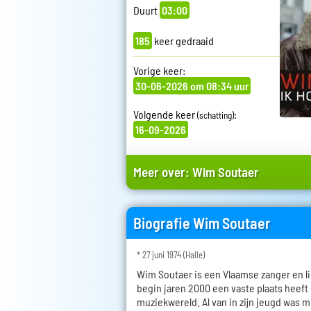
Duurt
03:00
185
keer gedraaid
Vorige keer:
30-06-2026 om 08:34 uur
Volgende keer
:
(schatting)
16-09-2026
Meer over:
Wim Soutaer
Biografie Wim Soutaer
* 27 juni 1974 (Halle)
Wim Soutaer is een Vlaamse zanger en li
begin jaren 2000 een vaste plaats heeft
muziekwereld. Al van in zijn jeugd was mu