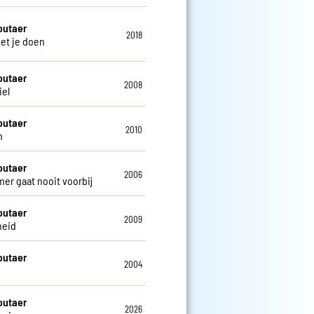
outaer
2018
met je doen
outaer
2008
iel
outaer
2010
n
outaer
2006
mer gaat nooit voorbij
outaer
2009
heid
outaer
2004
outaer
2026