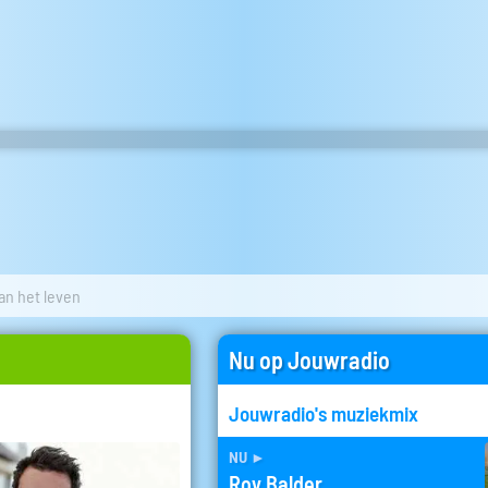
an het leven
Nu op Jouwradio
Jouwradio's muziekmix
nu
►
Roy Balder