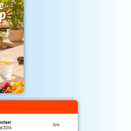
outaer
2014
al 2014