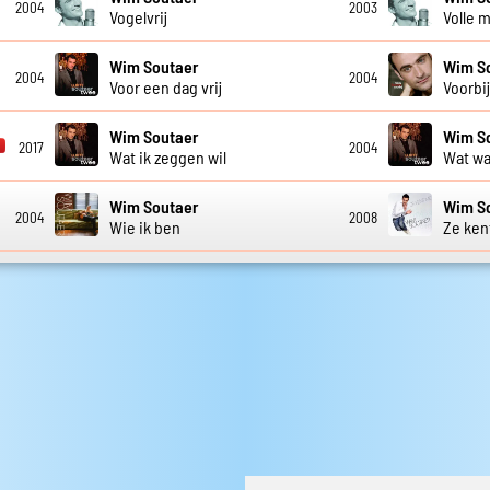
2004
2003
Vogelvrij
Volle 
Wim Soutaer
Wim S
2004
2004
Voor een dag vrij
Voorbi
Wim Soutaer
Wim S
2017
2004
Wat ik zeggen wil
Wat wa
Wim Soutaer
Wim S
2004
2008
Wie ik ben
Ze ken