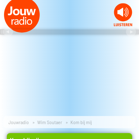
Jouwradio
Wim Soutaer
Kom bij mij