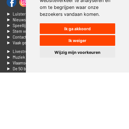
websiteverkeer te analyseren en
om te begrijpen waar onze
► Luisteren naar Jouwradio
bezoekers vandaan komen.
► Nieuws
► Speellijst
Ik ga akkoord
► Stem voor de Dag top 3
► Contacteer ons
Ik weiger
► Vaak gestelde vragen
► Livestream informatie
Wijzig mijn voorkeuren
► Muziek opzoeken
► Vlaamse 100 Aller tijden
► De 50 beste van...
► Adverteren op Jouwradio
► Cookie voorkeuren wijzigen
► Privacyinformatie
Luister nu naar Jouwradio! De beste Nederlandstalige muziek
uit de lage landen hoor je hier al 20 jaar. In digitale kwaliteit op je
laptop, tablet of smartphone.
© Jouwradio 2006 - 2026 - alle rechten voorbehouden.