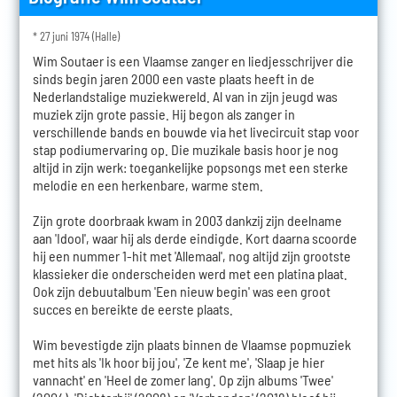
* 27 juni 1974 (Halle)
Wim Soutaer is een Vlaamse zanger en liedjesschrijver die
sinds begin jaren 2000 een vaste plaats heeft in de
Nederlandstalige muziekwereld. Al van in zijn jeugd was
muziek zijn grote passie. Hij begon als zanger in
verschillende bands en bouwde via het livecircuit stap voor
stap podiumervaring op. Die muzikale basis hoor je nog
altijd in zijn werk: toegankelijke popsongs met een sterke
melodie en een herkenbare, warme stem.
Zijn grote doorbraak kwam in 2003 dankzij zijn deelname
aan 'Idool', waar hij als derde eindigde. Kort daarna scoorde
hij een nummer 1-hit met 'Allemaal', nog altijd zijn grootste
klassieker die onderscheiden werd met een platina plaat.
Ook zijn debuutalbum 'Een nieuw begin' was een groot
succes en bereikte de eerste plaats.
Wim bevestigde zijn plaats binnen de Vlaamse popmuziek
met hits als 'Ik hoor bij jou', 'Ze kent me', 'Slaap je hier
vannacht' en 'Heel de zomer lang'. Op zijn albums 'Twee'