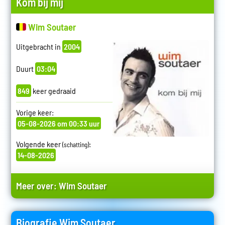
Kom bij mij
Wim Soutaer
Uitgebracht in
2004
Duurt
03:04
849
keer gedraaid
Vorige keer:
05-08-2026 om 00:33 uur
Volgende keer
:
(schatting)
14-08-2026
Meer over:
Wim Soutaer
Biografie Wim Soutaer