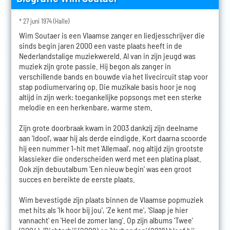
* 27 juni 1974 (Halle)
Wim Soutaer is een Vlaamse zanger en liedjesschrijver die
sinds begin jaren 2000 een vaste plaats heeft in de
Nederlandstalige muziekwereld. Al van in zijn jeugd was
muziek zijn grote passie. Hij begon als zanger in
verschillende bands en bouwde via het livecircuit stap voor
stap podiumervaring op. Die muzikale basis hoor je nog
altijd in zijn werk: toegankelijke popsongs met een sterke
melodie en een herkenbare, warme stem.
Zijn grote doorbraak kwam in 2003 dankzij zijn deelname
aan 'Idool', waar hij als derde eindigde. Kort daarna scoorde
hij een nummer 1-hit met 'Allemaal', nog altijd zijn grootste
klassieker die onderscheiden werd met een platina plaat.
Ook zijn debuutalbum 'Een nieuw begin' was een groot
succes en bereikte de eerste plaats.
Wim bevestigde zijn plaats binnen de Vlaamse popmuziek
met hits als 'Ik hoor bij jou', 'Ze kent me', 'Slaap je hier
vannacht' en 'Heel de zomer lang'. Op zijn albums 'Twee'