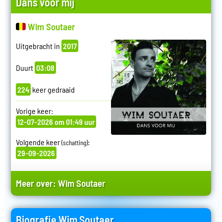
Dans voor mij
Wim Soutaer
Uitgebracht in
2017
Duurt
03:08
224
keer gedraaid
Vorige keer:
12-07-2026 om 01:49 uur
Volgende keer
:
(schatting)
29-09-2026
Meer over:
Wim Soutaer
Biografie Wim Soutaer