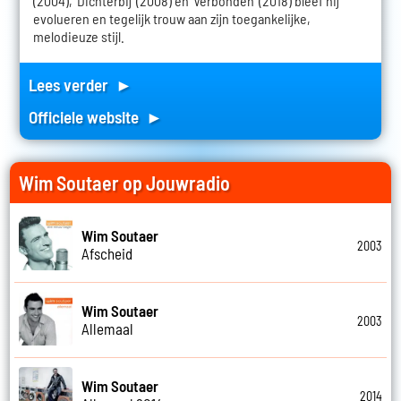
(2004), 'Dichterbij' (2008) en 'Verbonden' (2018) bleef hij
evolueren en tegelijk trouw aan zijn toegankelijke,
melodieuze stijl.
Lees verder ►
Officiele website ►
Wim Soutaer op Jouwradio
Wim Soutaer
2003
Afscheid
Wim Soutaer
2003
Allemaal
Wim Soutaer
2014