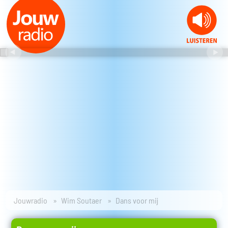
Jouwradio
Wim Soutaer
Dans voor mij