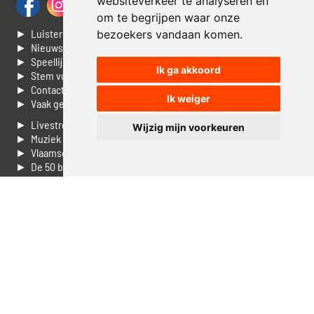
websiteverkeer te analyseren en
om te begrijpen waar onze
► Luisteren naar Jouwradio
bezoekers vandaan komen.
► Nieuws
► Speellijst
Ik ga akkoord
► Stem voor de Dag top 3
► Contacteer ons
Ik weiger
► Vaak gestelde vragen
► Livestream informatie
Wijzig mijn voorkeuren
► Muziek opzoeken
► Vlaamse 100 Aller tijden
► De 50 beste van...
► Adverteren op Jouwradio
► Cookie voorkeuren wijzigen
► Privacyinformatie
Luister nu naar Jouwradio! De beste Nederlandstalige muziek
uit de lage landen hoor je hier al 20 jaar. In digitale kwaliteit op je
laptop, tablet of smartphone.
© Jouwradio 2006 - 2026 - alle rechten voorbehouden.