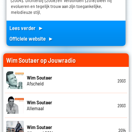
(2004), 'Dichterbij' (2008) en 'Verbonden' (2018) bleef hij
evolueren en tegelijk trouw aan zijn toegankelijke,
melodieuze stijl.
Lees verder ►
Officiele website ►
Wim Soutaer op Jouwradio
Wim Soutaer
2003
Afscheid
Wim Soutaer
2003
Allemaal
Wim Soutaer
2014