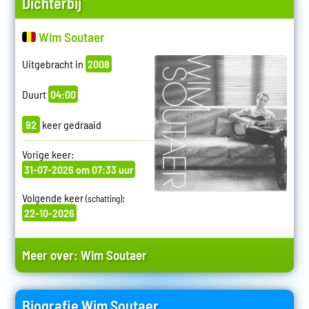
Dichterbij
Wim Soutaer
Uitgebracht in
2008
Duurt
04:00
92
keer gedraaid
Vorige keer:
31-07-2026 om 07:33 uur
Volgende keer
:
(schatting)
22-10-2026
Meer over:
Wim Soutaer
Biografie Wim Soutaer