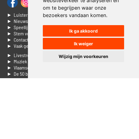
websiteverkeer te analyseren en
om te begrijpen waar onze
► Luisteren naar Jouwradio
bezoekers vandaan komen.
► Nieuws
► Speellijst
Ik ga akkoord
► Stem voor de Dag top 3
► Contacteer ons
Ik weiger
► Vaak gestelde vragen
► Livestream informatie
Wijzig mijn voorkeuren
► Muziek opzoeken
► Vlaamse 100 Aller tijden
► De 50 beste van...
► Adverteren op Jouwradio
► Cookie voorkeuren wijzigen
► Privacyinformatie
Luister nu naar Jouwradio! De beste Nederlandstalige muziek
uit de lage landen hoor je hier al 20 jaar. In digitale kwaliteit op je
laptop, tablet of smartphone.
© Jouwradio 2006 - 2026 - alle rechten voorbehouden.