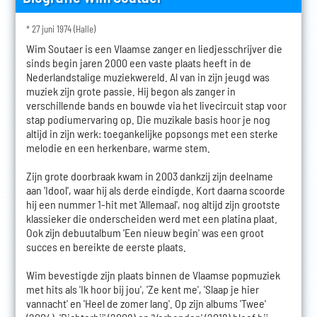
* 27 juni 1974 (Halle)
Wim Soutaer is een Vlaamse zanger en liedjesschrijver die
sinds begin jaren 2000 een vaste plaats heeft in de
Nederlandstalige muziekwereld. Al van in zijn jeugd was
muziek zijn grote passie. Hij begon als zanger in
verschillende bands en bouwde via het livecircuit stap voor
stap podiumervaring op. Die muzikale basis hoor je nog
altijd in zijn werk: toegankelijke popsongs met een sterke
melodie en een herkenbare, warme stem.
Zijn grote doorbraak kwam in 2003 dankzij zijn deelname
aan 'Idool', waar hij als derde eindigde. Kort daarna scoorde
hij een nummer 1-hit met 'Allemaal', nog altijd zijn grootste
klassieker die onderscheiden werd met een platina plaat.
Ook zijn debuutalbum 'Een nieuw begin' was een groot
succes en bereikte de eerste plaats.
Wim bevestigde zijn plaats binnen de Vlaamse popmuziek
met hits als 'Ik hoor bij jou', 'Ze kent me', 'Slaap je hier
vannacht' en 'Heel de zomer lang'. Op zijn albums 'Twee'