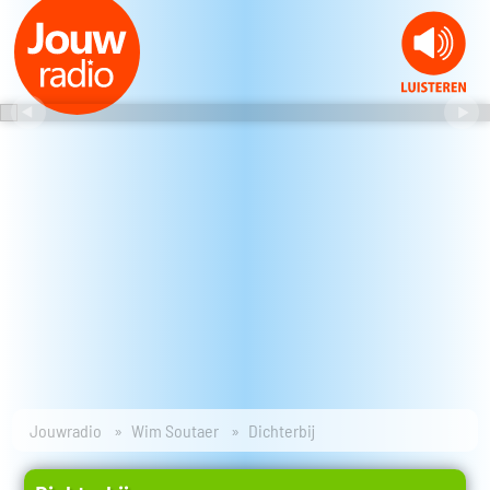
Jouwradio
Wim Soutaer
Dichterbij