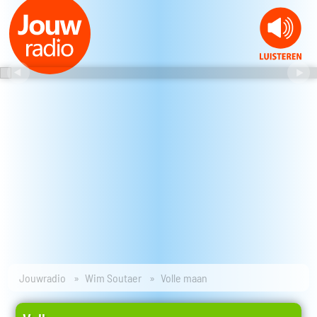
Jouwradio
Wim Soutaer
Volle maan