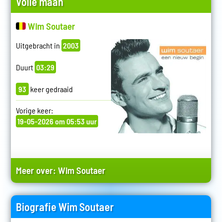
Volle maan
Wim Soutaer
Uitgebracht in
2003
Duurt
03:29
93
keer gedraaid
Vorige keer:
19-05-2026 om 05:53 uur
Meer over:
Wim Soutaer
Biografie Wim Soutaer