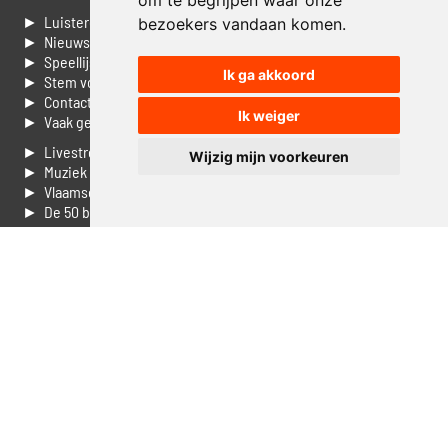
om te begrijpen waar onze
► Luisteren naar Jouwradio
bezoekers vandaan komen.
► Nieuws
► Speellijst
Ik ga akkoord
► Stem voor de Dag top 3
► Contacteer ons
Ik weiger
► Vaak gestelde vragen
► Livestream informatie
Wijzig mijn voorkeuren
► Muziek opzoeken
► Vlaamse 100 Aller tijden
► De 50 beste van...
► Adverteren op Jouwradio
► Cookie voorkeuren wijzigen
► Privacyinformatie
Luister nu naar Jouwradio! De beste Nederlandstalige muziek
uit de lage landen hoor je hier al 20 jaar. In digitale kwaliteit op je
laptop, tablet of smartphone.
© Jouwradio 2006 - 2026 - alle rechten voorbehouden.
Design door
Cloudscape EP
.