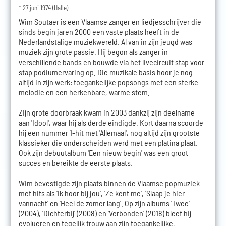
* 27 juni 1974 (Halle)
Wim Soutaer is een Vlaamse zanger en liedjesschrijver die
sinds begin jaren 2000 een vaste plaats heeft in de
Nederlandstalige muziekwereld. Al van in zijn jeugd was
muziek zijn grote passie. Hij begon als zanger in
verschillende bands en bouwde via het livecircuit stap voor
stap podiumervaring op. Die muzikale basis hoor je nog
altijd in zijn werk: toegankelijke popsongs met een sterke
melodie en een herkenbare, warme stem.
Zijn grote doorbraak kwam in 2003 dankzij zijn deelname
aan 'Idool', waar hij als derde eindigde. Kort daarna scoorde
hij een nummer 1-hit met 'Allemaal', nog altijd zijn grootste
klassieker die onderscheiden werd met een platina plaat.
Ook zijn debuutalbum 'Een nieuw begin' was een groot
succes en bereikte de eerste plaats.
Wim bevestigde zijn plaats binnen de Vlaamse popmuziek
met hits als 'Ik hoor bij jou', 'Ze kent me', 'Slaap je hier
vannacht' en 'Heel de zomer lang'. Op zijn albums 'Twee'
(2004), 'Dichterbij' (2008) en 'Verbonden' (2018) bleef hij
evolueren en tegelijk trouw aan zijn toegankelijke,