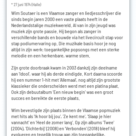
* 27 juni 1974 (Halle)
Wim Soutaer is een Vlaamse zanger en liedjesschrijver die
sinds begin jaren 2000 een vaste plaats heeft in de
Nederlandstalige muziekwereld. Al van in zijn jeugd was
muziek zijn grote passie. Hij begon als zanger in
verschillende bands en bouwde via het livecircuit stap voor
stap podiumervaring op. Die muzikale basis hoor je nog
altijd in zijn werk: toegankelijke popsongs met een sterke
melodie en een herkenbare, warme stem.
Zijn grote doorbraak kwam in 2003 dankzij zijn deelname
aan 'Idool', waar hij als derde eindigde. Kort daarna scoorde
hij een nummer 1-hit met 'Allemaal', nog altijd zijn grootste
klassieker die onderscheiden werd met een platina plaat.
Ook zijn debuutalbum 'Een nieuw begin' was een groot
succes en bereikte de eerste plaats.
Wim bevestigde zijn plaats binnen de Vlaamse popmuziek
met hits als 'Ik hoor bij jou', 'Ze kent me', 'Slaap je hier
vannacht' en 'Heel de zomer lang'. Op zijn albums 'Twee'
(2004), 'Dichterbij' (2008) en 'Verbonden' (2018) bleef hij
evolueren en tegelijk trouw aan zijn toegankelijke,