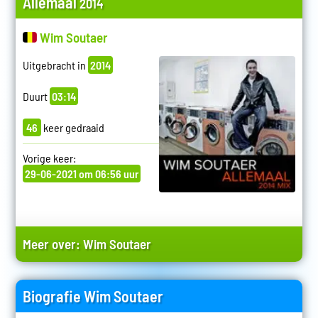
Allemaal
2014
Wim Soutaer
Uitgebracht in
2014
Duurt
03:14
46
keer gedraaid
Vorige keer:
29-06-2021 om 06:56 uur
Meer over:
Wim Soutaer
Biografie Wim Soutaer