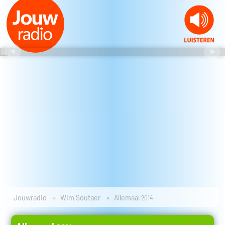
Jouwradio
Wim Soutaer
Allemaal
2014