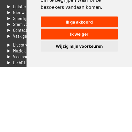
om te begrijpen waar onze
► Luisteren naar Jouwradio
bezoekers vandaan komen.
► Nieuws
► Speellijst
Ik ga akkoord
► Stem voor de Dag top 3
► Contacteer ons
Ik weiger
► Vaak gestelde vragen
► Livestream informatie
Wijzig mijn voorkeuren
► Muziek opzoeken
► Vlaamse 100 Aller tijden
► De 50 beste van...
► Adverteren op Jouwradio
► Cookie voorkeuren wijzigen
► Privacyinformatie
Luister nu naar Jouwradio! De beste Nederlandstalige muziek
uit de lage landen hoor je hier al 20 jaar. In digitale kwaliteit op je
laptop, tablet of smartphone.
© Jouwradio 2006 - 2026 - alle rechten voorbehouden.
Design door
Cloudscape EP
.