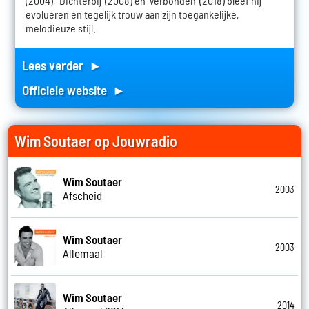
(2004), 'Dichterbij' (2008) en 'Verbonden' (2018) bleef hij
evolueren en tegelijk trouw aan zijn toegankelijke,
melodieuze stijl.
Lees verder ►
Officiele website ►
Wim Soutaer op Jouwradio
Wim Soutaer
2003
Afscheid
Wim Soutaer
2003
Allemaal
Wim Soutaer
2014