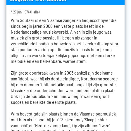
* 27 juni 1974 (Halle)
Wim Soutaer is een Vlaamse zanger en liedjesschrijver die
sinds begin jaren 2000 een vaste plaats heeft in de
Nederlandstalige muziekwereld. Al van in zijn jeugd was
muziek zijn grote passie. Hij begon als zanger in
verschillende bands en bouwde via het livecircuit stap voor
stap podiumervaring op. Die muzikale basis hoor je nog
altijd in zijn werk: toegankelijke popsongs met een sterke
melodie en een herkenbare, warme stem.
Zijn grote doorbraak kwam in 2003 dankzij zijn deelname
aan 'Idool', waar hij als derde eindigde. Kort daarna scoorde
hij een nummer 1-hit met 'Allemaal', nog altijd zijn grootste
klassieker die onderscheiden werd met een platina plaat.
Ook zijn debuutalbum 'Een nieuw begin' was een groot
succes en bereikte de eerste plaats.
Wim bevestigde zijn plaats binnen de Vlaamse popmuziek
met hits als 'Ik hoor bij jou', 'Ze kent me', 'Slaap je hier
vannacht' en 'Heel de zomer lang'. Op zijn albums 'Twee'