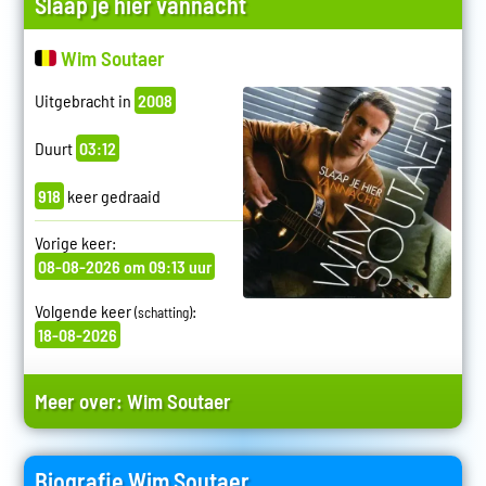
Slaap je hier vannacht
Wim Soutaer
Uitgebracht in
2008
Duurt
03:12
918
keer gedraaid
Vorige keer:
08-08-2026 om 09:13 uur
Volgende keer
:
(schatting)
18-08-2026
Meer over:
Wim Soutaer
Biografie Wim Soutaer