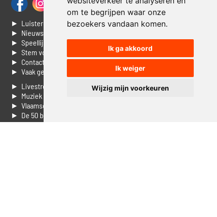
websiteverkeer te analyseren en
om te begrijpen waar onze
► Luisteren naar Jouwradio
bezoekers vandaan komen.
► Nieuws
► Speellijst
Ik ga akkoord
► Stem voor de Dag top 3
► Contacteer ons
Ik weiger
► Vaak gestelde vragen
► Livestream informatie
Wijzig mijn voorkeuren
► Muziek opzoeken
► Vlaamse 100 Aller tijden
► De 50 beste van...
► Adverteren op Jouwradio
► Cookie voorkeuren wijzigen
► Privacyinformatie
Luister nu naar Jouwradio! De beste Nederlandstalige muziek
uit de lage landen hoor je hier al 20 jaar. In digitale kwaliteit op je
laptop, tablet of smartphone.
© Jouwradio 2006 - 2026 - alle rechten voorbehouden.