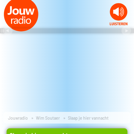
Jouwradio
Wim Soutaer
Slaap je hier vannacht