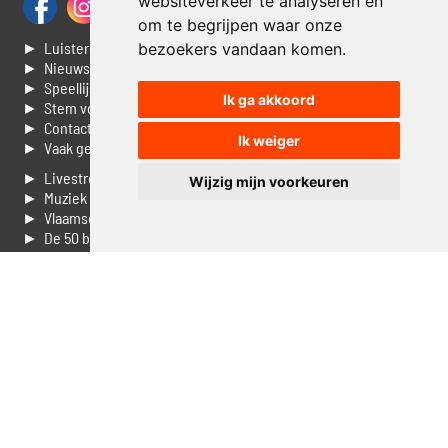
websiteverkeer te analyseren en
om te begrijpen waar onze
► Luisteren naar Jouwradio
bezoekers vandaan komen.
► Nieuws
► Speellijst
Ik ga akkoord
► Stem voor de Dag top 3
► Contacteer ons
Ik weiger
► Vaak gestelde vragen
► Livestream informatie
Wijzig mijn voorkeuren
► Muziek opzoeken
► Vlaamse 100 Aller tijden
► De 50 beste van...
► Adverteren op Jouwradio
► Cookie voorkeuren wijzigen
► Privacyinformatie
Luister nu naar Jouwradio! De beste Nederlandstalige muziek
uit de lage landen hoor je hier al 20 jaar. In digitale kwaliteit op je
laptop, tablet of smartphone.
© Jouwradio 2006 - 2026 - alle rechten voorbehouden.