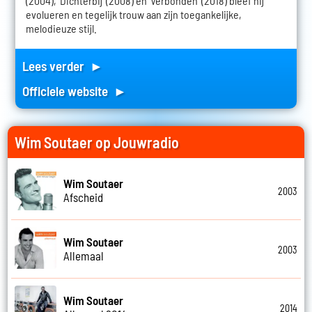
(2004), 'Dichterbij' (2008) en 'Verbonden' (2018) bleef hij
evolueren en tegelijk trouw aan zijn toegankelijke,
melodieuze stijl.
Lees verder ►
Officiele website ►
Wim Soutaer op Jouwradio
Wim Soutaer
2003
Afscheid
Wim Soutaer
2003
Allemaal
Wim Soutaer
2014