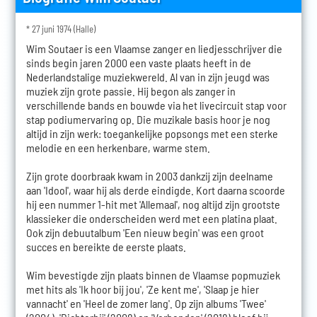
* 27 juni 1974 (Halle)
Wim Soutaer is een Vlaamse zanger en liedjesschrijver die
sinds begin jaren 2000 een vaste plaats heeft in de
Nederlandstalige muziekwereld. Al van in zijn jeugd was
muziek zijn grote passie. Hij begon als zanger in
verschillende bands en bouwde via het livecircuit stap voor
stap podiumervaring op. Die muzikale basis hoor je nog
altijd in zijn werk: toegankelijke popsongs met een sterke
melodie en een herkenbare, warme stem.
Zijn grote doorbraak kwam in 2003 dankzij zijn deelname
aan 'Idool', waar hij als derde eindigde. Kort daarna scoorde
hij een nummer 1-hit met 'Allemaal', nog altijd zijn grootste
klassieker die onderscheiden werd met een platina plaat.
Ook zijn debuutalbum 'Een nieuw begin' was een groot
succes en bereikte de eerste plaats.
Wim bevestigde zijn plaats binnen de Vlaamse popmuziek
met hits als 'Ik hoor bij jou', 'Ze kent me', 'Slaap je hier
vannacht' en 'Heel de zomer lang'. Op zijn albums 'Twee'