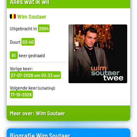
Alles wat ik wil
Wim Soutaer
Uitgebracht in
2004
Duurt
03:40
91
keer gedraaid
Vorige keer:
27-07-2026 om 03:33 uur
Volgende keer
:
(schatting)
17-10-2026
Meer over:
Wim Soutaer
Biografie Wim Soutaer