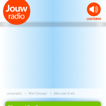
Jouwradio
Wim Soutaer
Alles wat ik wil