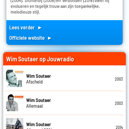
(2004), 'Dichterbij' (2008) en 'Verbonden' (2018) bleef hij
evolueren en tegelijk trouw aan zijn toegankelijke,
melodieuze stijl.
Lees verder ►
Officiele website ►
Wim Soutaer op Jouwradio
Wim Soutaer
2003
Afscheid
Wim Soutaer
2003
Allemaal
Wim Soutaer
2014