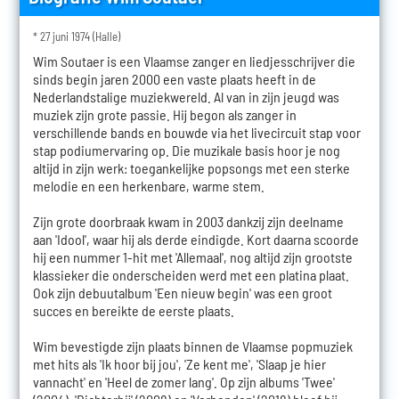
* 27 juni 1974 (Halle)
Wim Soutaer is een Vlaamse zanger en liedjesschrijver die
sinds begin jaren 2000 een vaste plaats heeft in de
Nederlandstalige muziekwereld. Al van in zijn jeugd was
muziek zijn grote passie. Hij begon als zanger in
verschillende bands en bouwde via het livecircuit stap voor
stap podiumervaring op. Die muzikale basis hoor je nog
altijd in zijn werk: toegankelijke popsongs met een sterke
melodie en een herkenbare, warme stem.
Zijn grote doorbraak kwam in 2003 dankzij zijn deelname
aan 'Idool', waar hij als derde eindigde. Kort daarna scoorde
hij een nummer 1-hit met 'Allemaal', nog altijd zijn grootste
klassieker die onderscheiden werd met een platina plaat.
Ook zijn debuutalbum 'Een nieuw begin' was een groot
succes en bereikte de eerste plaats.
Wim bevestigde zijn plaats binnen de Vlaamse popmuziek
met hits als 'Ik hoor bij jou', 'Ze kent me', 'Slaap je hier
vannacht' en 'Heel de zomer lang'. Op zijn albums 'Twee'