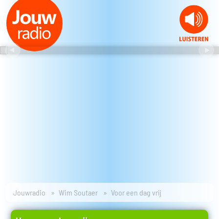
Jouwradio
Wim Soutaer
Voor een dag vrij