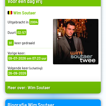
Voor een dag vrij
Wim Soutaer
Uitgebracht in
2004
Duurt
02:57
91
keer gedraaid
Vorige keer:
09-07-2026 om 07:23 uur
Volgende keer
:
(schatting)
26-09-2026
Meer over:
Wim Soutaer
Biografie Wim Soutaer