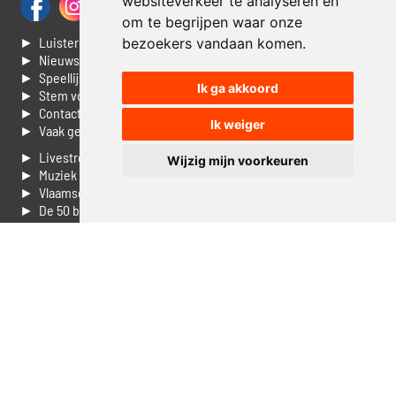
websiteverkeer te analyseren en
om te begrijpen waar onze
► Luisteren naar Jouwradio
bezoekers vandaan komen.
► Nieuws
► Speellijst
Ik ga akkoord
► Stem voor de Dag top 3
► Contacteer ons
Ik weiger
► Vaak gestelde vragen
► Livestream informatie
Wijzig mijn voorkeuren
► Muziek opzoeken
► Vlaamse 100 Aller tijden
► De 50 beste van...
► Adverteren op Jouwradio
► Cookie voorkeuren wijzigen
► Privacyinformatie
Luister nu naar Jouwradio! De beste Nederlandstalige muziek
uit de lage landen hoor je hier al 20 jaar. In digitale kwaliteit op je
laptop, tablet of smartphone.
© Jouwradio 2006 - 2026 - alle rechten voorbehouden.