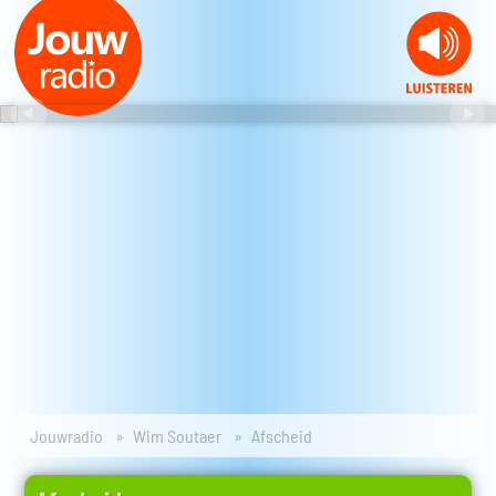
Jouwradio
Wim Soutaer
Afscheid