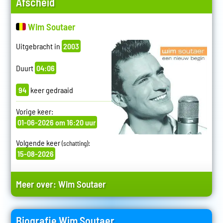
Afscheid
Wim Soutaer
Uitgebracht in
2003
Duurt
04:06
94
keer gedraaid
Vorige keer:
01-06-2026 om 16:20 uur
Volgende keer
:
(schatting)
15-08-2026
Meer over:
Wim Soutaer
Biografie Wim Soutaer