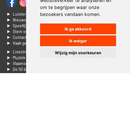
websiteverkeer te analyseren en
om te begrijpen waar onze
► Luisteren naar Jouwradio
bezoekers vandaan komen.
► Nieuws
► Speellijst
Ik ga akkoord
► Stem voor de Dag top 3
► Contacteer ons
Ik weiger
► Vaak gestelde vragen
► Livestream informatie
Wijzig mijn voorkeuren
► Muziek opzoeken
► Vlaamse 100 Aller tijden
► De 50 beste van...
► Adverteren op Jouwradio
► Cookie voorkeuren wijzigen
► Privacyinformatie
Luister nu naar Jouwradio! De beste Nederlandstalige muziek
uit de lage landen hoor je hier al 20 jaar. In digitale kwaliteit op je
laptop, tablet of smartphone.
© Jouwradio 2006 - 2026 - alle rechten voorbehouden.