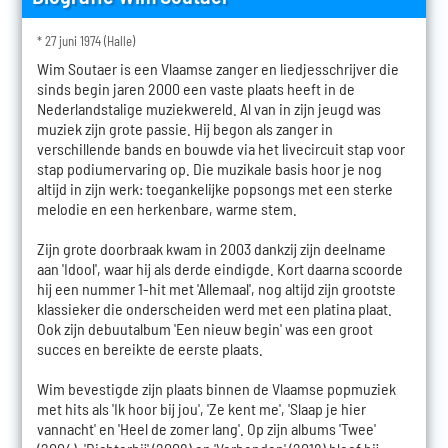
* 27 juni 1974 (Halle)
Wim Soutaer is een Vlaamse zanger en liedjesschrijver die
sinds begin jaren 2000 een vaste plaats heeft in de
Nederlandstalige muziekwereld. Al van in zijn jeugd was
muziek zijn grote passie. Hij begon als zanger in
verschillende bands en bouwde via het livecircuit stap voor
stap podiumervaring op. Die muzikale basis hoor je nog
altijd in zijn werk: toegankelijke popsongs met een sterke
melodie en een herkenbare, warme stem.
Zijn grote doorbraak kwam in 2003 dankzij zijn deelname
aan 'Idool', waar hij als derde eindigde. Kort daarna scoorde
hij een nummer 1-hit met 'Allemaal', nog altijd zijn grootste
klassieker die onderscheiden werd met een platina plaat.
Ook zijn debuutalbum 'Een nieuw begin' was een groot
succes en bereikte de eerste plaats.
Wim bevestigde zijn plaats binnen de Vlaamse popmuziek
met hits als 'Ik hoor bij jou', 'Ze kent me', 'Slaap je hier
vannacht' en 'Heel de zomer lang'. Op zijn albums 'Twee'