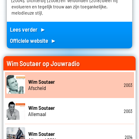
(2004), 'Dichterbij' (2008) en 'Verbonden' (2018) bleef hij
evolueren en tegelijk trouw aan zijn toegankelijke,
melodieuze stijl.
Lees verder ►
Officiele website ►
Wim Soutaer op Jouwradio
Wim Soutaer
2003
Afscheid
Wim Soutaer
2003
Allemaal
Wim Soutaer
2014