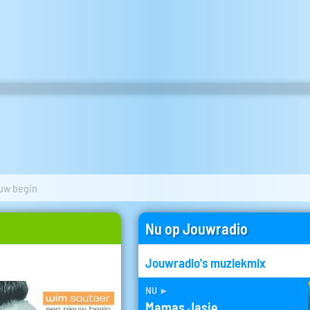
uw begin
Nu op Jouwradio
Jouwradio's muziekmix
nu
►
Mamas Jasje