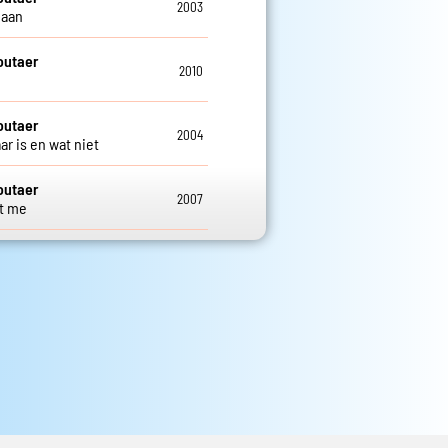
2003
maan
outaer
2010
j
outaer
2004
ar is en wat niet
outaer
2007
t me