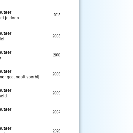
outaer
2018
met je doen
outaer
2008
iel
outaer
2010
n
outaer
2006
mer gaat nooit voorbij
outaer
2009
heid
outaer
2004
outaer
2026