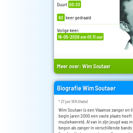
Duurt
03:33
92
keer gedraaid
Vorige keer:
18-05-2026 om 01:11 uur
Meer over:
Wim Soutaer
Biografie Wim Soutaer
* 27 juni 1974 (Halle)
Wim Soutaer is een Vlaamse zanger en li
begin jaren 2000 een vaste plaats heeft
muziekwereld. Al van in zijn jeugd was mu
begon als zanger in verschillende bands