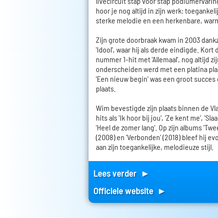
livecircuit stap voor stap podiumervarin
hoor je nog altijd in zijn werk: toegank
sterke melodie en een herkenbare, war
Zijn grote doorbraak kwam in 2003 dankz
'Idool', waar hij als derde eindigde. Kort
nummer 1-hit met 'Allemaal', nog altijd zi
onderscheiden werd met een platina pla
'Een nieuw begin' was een groot succes 
plaats.
Wim bevestigde zijn plaats binnen de 
hits als 'Ik hoor bij jou', 'Ze kent me', 'Sl
'Heel de zomer lang'. Op zijn albums 'Twee'
(2008) en 'Verbonden' (2018) bleef hij ev
aan zijn toegankelijke, melodieuze stijl.
Lees verder ►
Officiele website ►