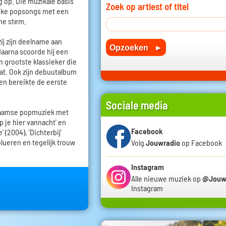
g op. Die muzikale basis
Zoek op artiest of titel
elijke popsongs met een
me stem.
ij zijn deelname aan
 daarna scoorde hij een
jn grootste klassieker die
at. Ook zijn debuutalbum
en bereikte de eerste
Sociale media
Vlaamse popmuziek met
aap je hier vannacht' en
Facebook
 (2004), 'Dichterbij'
olueren en tegelijk trouw
Volg
Jouwradio
op Facebook
Instagram
Alle nieuwe muziek op
@Jouw
Instagram