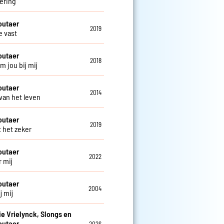
ering
outaer
2019
 vast
outaer
2018
m jou bij mij
outaer
2014
 van het leven
outaer
2019
t het zeker
outaer
2022
r mij
outaer
2004
j mij
e Vrielynck, Slongs en
outaer