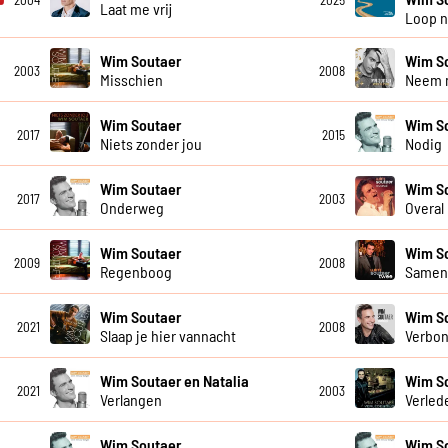
2004
2025
Laat me vrij
Loop n
Wim Soutaer
Wim S
2003
2008
Misschien
Neem m
Wim Soutaer
Wim S
2017
2015
Niets zonder jou
Nodig
Wim Soutaer
Wim S
2017
2003
Onderweg
Overal
Wim Soutaer
Wim S
2009
2008
Regenboog
Samen 
Wim Soutaer
Wim S
2021
2008
Slaap je hier vannacht
Verbo
Wim Soutaer en Natalia
Wim S
2021
2003
Verlangen
Verlede
Wim Soutaer
Wim S