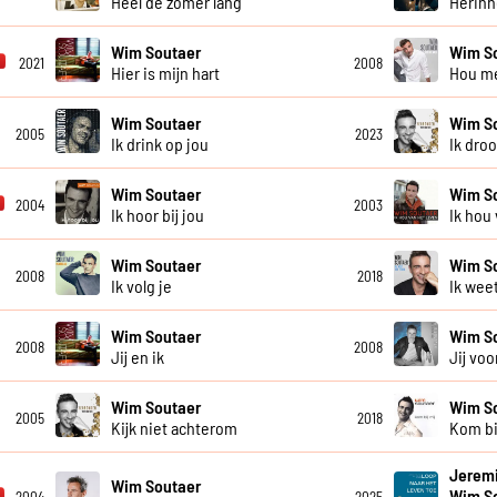
Heel de zomer lang
Herinn
Wim Soutaer
Wim S
2021
2008
Hier is mijn hart
Hou me
Wim Soutaer
Wim S
2005
2023
Ik drink op jou
Ik droo
Wim Soutaer
Wim S
2004
2003
Ik hoor bij jou
Ik hou
Wim Soutaer
Wim S
2008
2018
Ik volg je
Ik wee
Wim Soutaer
Wim S
2008
2008
Jij en ik
Jij voo
Wim Soutaer
Wim S
2005
2018
Kijk niet achterom
Kom bi
Jeremi
Wim Soutaer
Wim S