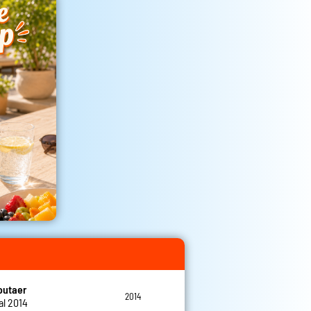
outaer
2014
al 2014