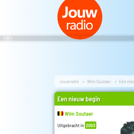
Jouwradio
Wim Soutaer
Een nie
Een nieuw begin
Wim Soutaer
Uitgebracht in
2003