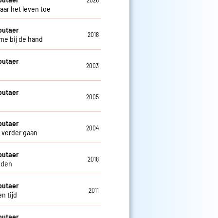
2026
aar het leven toe
outaer
2018
e bij de hand
outaer
2003
outaer
2005
outaer
2004
verder gaan
outaer
2018
nden
outaer
2011
n tijd
outaer