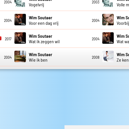
2004
2003
Vogelvrij
Volle 
Wim Soutaer
Wim S
2004
2004
Voor een dag vrij
Voorbi
Wim Soutaer
Wim S
2017
2004
Wat ik zeggen wil
Wat wa
Wim Soutaer
Wim S
2004
2008
Wie ik ben
Ze ken