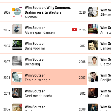
Wim Soutaer, Willy Sommers,
Wim S
Brahim en Zita Wauters
2024
2020
Alles 
Allemaal
Wim Soutaer
Wim S
2004
2025
Als we gaan dansen
Arme z
Wim Soutaer
Wim S
2003
2017
Dans voor mij
Danse
Wim Soutaer
Wim S
2007
2008
Dichterbij
Die zo
Wim Soutaer
Wim S
2008
2003
Een nieuw begin
Eerlijk
Wim Soutaer
Wim S
2019
2012
Geef me de nacht
Geluk
Wim Soutaer
Wim S
2004
2008