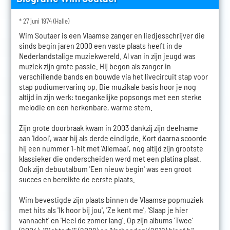
* 27 juni 1974 (Halle)
Wim Soutaer is een Vlaamse zanger en liedjesschrijver die
sinds begin jaren 2000 een vaste plaats heeft in de
Nederlandstalige muziekwereld. Al van in zijn jeugd was
muziek zijn grote passie. Hij begon als zanger in
verschillende bands en bouwde via het livecircuit stap voor
stap podiumervaring op. Die muzikale basis hoor je nog
altijd in zijn werk: toegankelijke popsongs met een sterke
melodie en een herkenbare, warme stem.
Zijn grote doorbraak kwam in 2003 dankzij zijn deelname
aan 'Idool', waar hij als derde eindigde. Kort daarna scoorde
hij een nummer 1-hit met 'Allemaal', nog altijd zijn grootste
klassieker die onderscheiden werd met een platina plaat.
Ook zijn debuutalbum 'Een nieuw begin' was een groot
succes en bereikte de eerste plaats.
Wim bevestigde zijn plaats binnen de Vlaamse popmuziek
met hits als 'Ik hoor bij jou', 'Ze kent me', 'Slaap je hier
vannacht' en 'Heel de zomer lang'. Op zijn albums 'Twee'