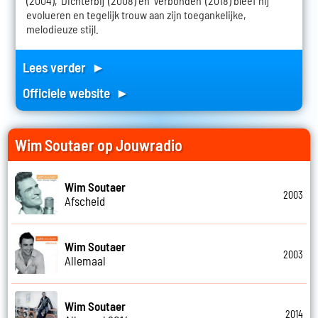
(2004), 'Dichterbij' (2008) en 'Verbonden' (2018) bleef hij
evolueren en tegelijk trouw aan zijn toegankelijke,
melodieuze stijl.
Lees verder ►
Officiele website ►
Wim Soutaer op Jouwradio
Wim Soutaer
2003
Afscheid
Wim Soutaer
2003
Allemaal
Wim Soutaer
2014