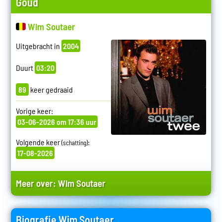
Goud
Wim Soutaer
Uitgebracht in
2004
Duurt
03:20
89
keer gedraaid
Vorige keer:
03-06-2026 om 17:36 uur
Volgende keer
:
(schatting)
17-08-2026
Meer over:
Wim Soutaer
Biografie Wim Soutaer