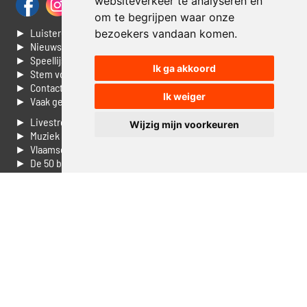
websiteverkeer te analyseren en
om te begrijpen waar onze
► Luisteren naar Jouwradio
bezoekers vandaan komen.
► Nieuws
► Speellijst
Ik ga akkoord
► Stem voor de Dag top 3
► Contacteer ons
Ik weiger
► Vaak gestelde vragen
► Livestream informatie
Wijzig mijn voorkeuren
► Muziek opzoeken
► Vlaamse 100 Aller tijden
► De 50 beste van...
► Adverteren op Jouwradio
► Cookie voorkeuren wijzigen
► Privacyinformatie
Luister nu naar Jouwradio! De beste Nederlandstalige muziek
uit de lage landen hoor je hier al 20 jaar. In digitale kwaliteit op je
laptop, tablet of smartphone.
© Jouwradio 2006 - 2026 - alle rechten voorbehouden.