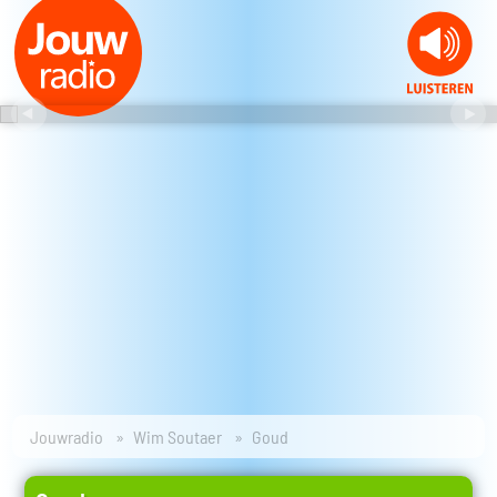
Jouwradio
Wim Soutaer
Goud