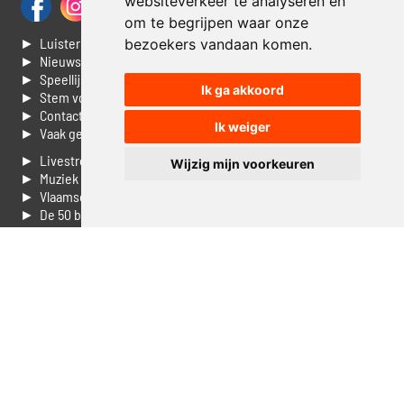
websiteverkeer te analyseren en
om te begrijpen waar onze
► Luisteren naar Jouwradio
bezoekers vandaan komen.
► Nieuws
► Speellijst
Ik ga akkoord
► Stem voor de Dag top 3
► Contacteer ons
Ik weiger
► Vaak gestelde vragen
► Livestream informatie
Wijzig mijn voorkeuren
► Muziek opzoeken
► Vlaamse 100 Aller tijden
► De 50 beste van...
► Adverteren op Jouwradio
► Cookie voorkeuren wijzigen
► Privacyinformatie
Luister nu naar Jouwradio! De beste Nederlandstalige muziek
uit de lage landen hoor je hier al 20 jaar. In digitale kwaliteit op je
laptop, tablet of smartphone.
© Jouwradio 2006 - 2026 - alle rechten voorbehouden.