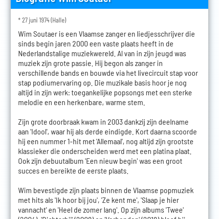
* 27 juni 1974 (Halle)
Wim Soutaer is een Vlaamse zanger en liedjesschrijver die
sinds begin jaren 2000 een vaste plaats heeft in de
Nederlandstalige muziekwereld. Al van in zijn jeugd was
muziek zijn grote passie. Hij begon als zanger in
verschillende bands en bouwde via het livecircuit stap voor
stap podiumervaring op. Die muzikale basis hoor je nog
altijd in zijn werk: toegankelijke popsongs met een sterke
melodie en een herkenbare, warme stem.
Zijn grote doorbraak kwam in 2003 dankzij zijn deelname
aan 'Idool', waar hij als derde eindigde. Kort daarna scoorde
hij een nummer 1-hit met 'Allemaal', nog altijd zijn grootste
klassieker die onderscheiden werd met een platina plaat.
Ook zijn debuutalbum 'Een nieuw begin' was een groot
succes en bereikte de eerste plaats.
Wim bevestigde zijn plaats binnen de Vlaamse popmuziek
met hits als 'Ik hoor bij jou', 'Ze kent me', 'Slaap je hier
vannacht' en 'Heel de zomer lang'. Op zijn albums 'Twee'