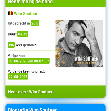
Neem me bij de hand
Wim Soutaer
Uitgebracht in
2018
Duurt
03:32
196
keer gedraaid
Vorige keer:
08-06-2026 om 00:07 uur
Volgende keer
:
(schatting)
22-08-2026
Meer over:
Wim Soutaer
Biografie Wim Soutaer