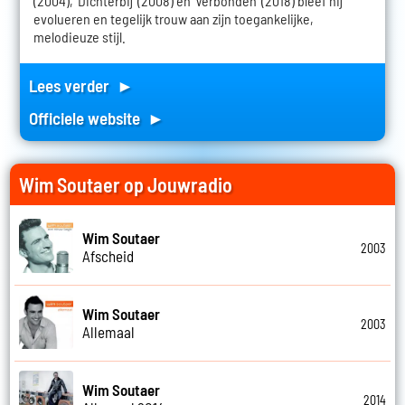
(2004), 'Dichterbij' (2008) en 'Verbonden' (2018) bleef hij
evolueren en tegelijk trouw aan zijn toegankelijke,
melodieuze stijl.
Lees verder ►
Officiele website ►
Wim Soutaer op Jouwradio
Wim Soutaer
2003
Afscheid
Wim Soutaer
2003
Allemaal
Wim Soutaer
2014