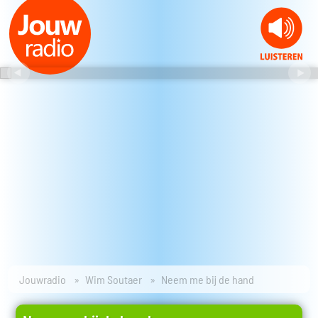
Jouwradio
Wim Soutaer
Neem me bij de hand