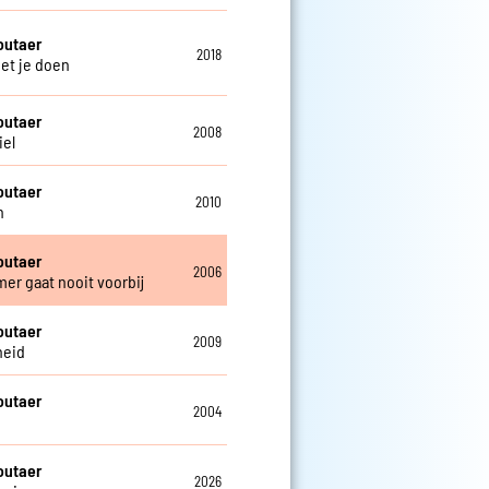
outaer
2018
met je doen
outaer
2008
iel
outaer
2010
n
outaer
2006
mer gaat nooit voorbij
outaer
2009
heid
outaer
2004
outaer
2026