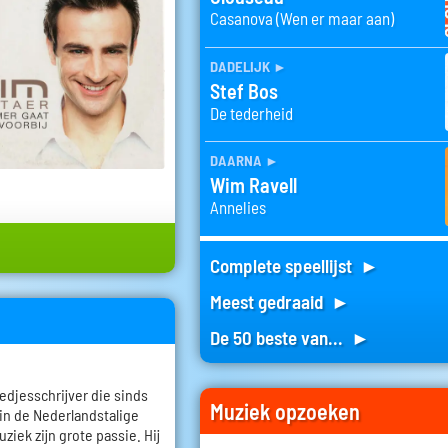
Casanova (Wen er maar aan)
dadelijk
►
Stef Bos
De tederheid
daarna
►
Wim Ravell
Annelies
Complete speellijst ►
Meest gedraaid ►
De 50 beste van... ►
edjesschrijver die sinds
Muziek opzoeken
 in de Nederlandstalige
ziek zijn grote passie. Hij