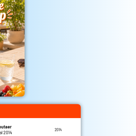
outaer
2014
al 2014