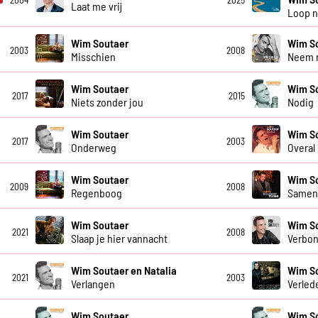
2004
2025
Laat me vrij
Loop n
Wim Soutaer
Wim S
2003
2008
Misschien
Neem m
Wim Soutaer
Wim S
2017
2015
Niets zonder jou
Nodig
Wim Soutaer
Wim S
2017
2003
Onderweg
Overal
Wim Soutaer
Wim S
2009
2008
Regenboog
Samen 
Wim Soutaer
Wim S
2021
2008
Slaap je hier vannacht
Verbo
Wim Soutaer en Natalia
Wim S
2021
2003
Verlangen
Verlede
Wim Soutaer
Wim S