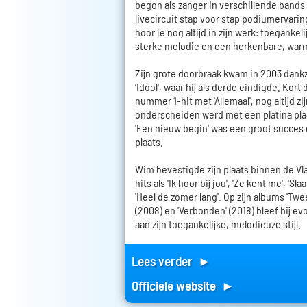
begon als zanger in verschillende bands
livecircuit stap voor stap podiumervarin
hoor je nog altijd in zijn werk: toegank
sterke melodie en een herkenbare, war
Zijn grote doorbraak kwam in 2003 dankz
'Idool', waar hij als derde eindigde. Kort
nummer 1-hit met 'Allemaal', nog altijd zi
onderscheiden werd met een platina pla
'Een nieuw begin' was een groot succes 
plaats.
Wim bevestigde zijn plaats binnen de 
hits als 'Ik hoor bij jou', 'Ze kent me', 'Sl
'Heel de zomer lang'. Op zijn albums 'Twee'
(2008) en 'Verbonden' (2018) bleef hij ev
aan zijn toegankelijke, melodieuze stijl.
Lees verder ►
Officiele website ►