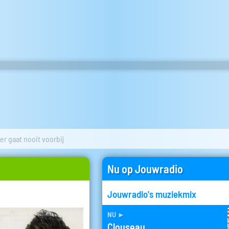
r gaat nooit voorbij
Nu op Jouwradio
Jouwradio's muziekmix
nu
►
Clouseau