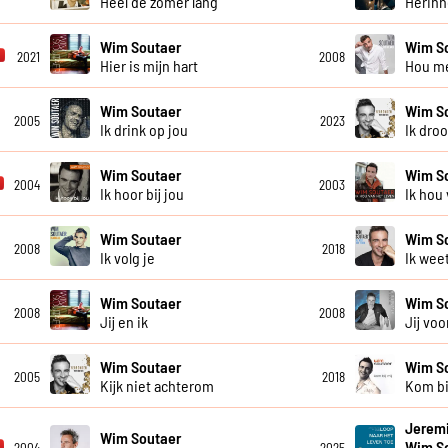
Heel de zomer lang
Herinn
Wim Soutaer
Wim S
2021
2008
Hier is mijn hart
Hou me
Wim Soutaer
Wim S
2005
2023
Ik drink op jou
Ik droo
Wim Soutaer
Wim S
2004
2003
Ik hoor bij jou
Ik hou
Wim Soutaer
Wim S
2008
2018
Ik volg je
Ik wee
Wim Soutaer
Wim S
2008
2008
Jij en ik
Jij voo
Wim Soutaer
Wim S
2005
2018
Kijk niet achterom
Kom bi
Jeremi
Wim Soutaer
Wim S