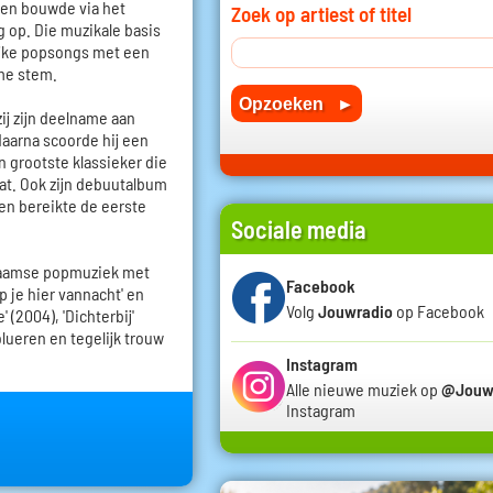
 en bouwde via het
Zoek op artiest of titel
g op. Die muzikale basis
elijke popsongs met een
me stem.
ij zijn deelname aan
 daarna scoorde hij een
jn grootste klassieker die
at. Ook zijn debuutalbum
en bereikte de eerste
Sociale media
Vlaamse popmuziek met
Facebook
aap je hier vannacht' en
Volg
Jouwradio
op Facebook
 (2004), 'Dichterbij'
olueren en tegelijk trouw
Instagram
Alle nieuwe muziek op
@Jouw
Instagram