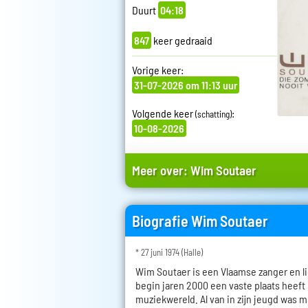
Duurt
04:18
847
keer gedraaid
Vorige keer:
31-07-2026 om 11:13 uur
Volgende keer
:
(schatting)
10-08-2026
Meer over:
Wim Soutaer
Biografie Wim Soutaer
* 27 juni 1974 (Halle)
Wim Soutaer is een Vlaamse zanger en li
begin jaren 2000 een vaste plaats heeft
muziekwereld. Al van in zijn jeugd was mu