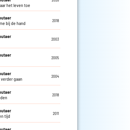
2026
aar het leven toe
outaer
2018
e bij de hand
outaer
2003
outaer
2005
outaer
2004
verder gaan
outaer
2018
nden
outaer
2011
n tijd
outaer