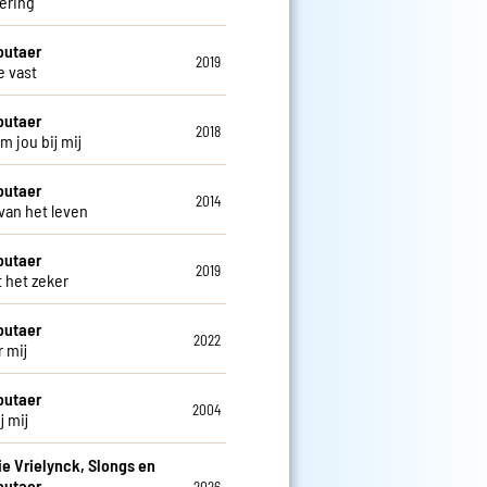
ering
outaer
2019
 vast
outaer
2018
m jou bij mij
outaer
2014
 van het leven
outaer
2019
t het zeker
outaer
2022
r mij
outaer
2004
j mij
e Vrielynck, Slongs en
outaer