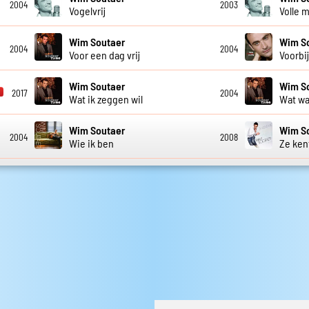
2004
2003
Vogelvrij
Volle 
Wim Soutaer
Wim S
2004
2004
Voor een dag vrij
Voorbi
Wim Soutaer
Wim S
2017
2004
Wat ik zeggen wil
Wat wa
Wim Soutaer
Wim S
2004
2008
Wie ik ben
Ze ken