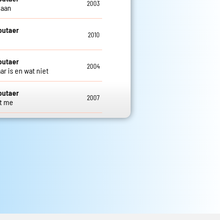
2003
maan
outaer
2010
j
outaer
2004
ar is en wat niet
outaer
2007
t me