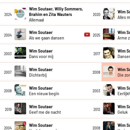
Wim Soutaer, Willy Sommers,
Wim S
Brahim en Zita Wauters
2024
2020
Alles 
Allemaal
Wim Soutaer
Wim S
2004
2025
Als we gaan dansen
Arme z
Wim Soutaer
Wim S
2003
2017
Dans voor mij
Danse
Wim Soutaer
Wim S
2007
2008
Dichterbij
Die zo
Wim Soutaer
Wim S
2008
2003
Een nieuw begin
Eerlijk
Wim Soutaer
Wim S
2019
2012
Geef me de nacht
Geluk
Wim Soutaer
Wim S
2004
2008