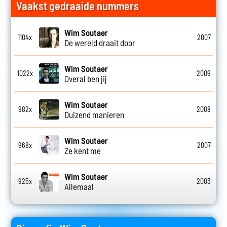
Vaakst gedraaide nummers
Wim Soutaer
1104x
2007
De wereld draait door
Wim Soutaer
1022x
2009
Overal ben jij
Wim Soutaer
982x
2008
Duizend manieren
Wim Soutaer
968x
2007
Ze kent me
Wim Soutaer
925x
2003
Allemaal