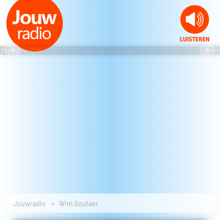
Jouwradio
Wim Soutaer