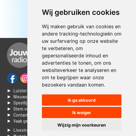
Wij gebruiken cookies
Wij maken gebruik van cookies en
andere tracking-technologieën om
uw surfervaring op onze website
te verbeteren, om
gepersonaliseerde inhoud en
advertenties te tonen, om ons
websiteverkeer te analyseren en
om te begrijpen waar onze
bezoekers vandaan komen.
► Luisteren naar Jouwradio
► Nieuws
Ik ga akkoord
► Speellijst
► Stem voor de Dag top 3
Ik weiger
► Contacteer ons
► Vaak gestelde vragen
Wijzig mijn voorkeuren
► Livestream informatie
► Muziek opzoeken