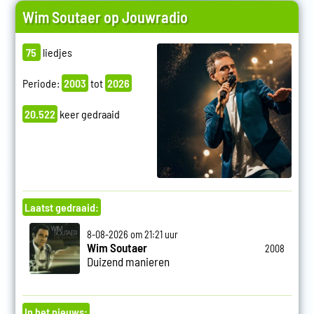
Wim Soutaer op Jouwradio
75
liedjes
Periode:
2003
tot
2026
20.522
keer gedraaid
Laatst gedraaid:
8-08-2026 om 21:21 uur
Wim Soutaer
2008
Duizend manieren
In het nieuws: