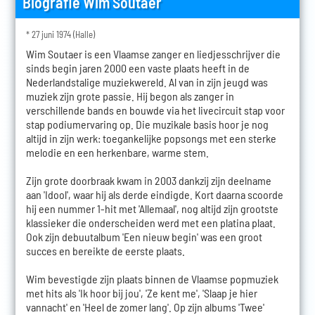
Biografie Wim Soutaer
* 27 juni 1974 (Halle)
Wim Soutaer is een Vlaamse zanger en liedjesschrijver die
sinds begin jaren 2000 een vaste plaats heeft in de
Nederlandstalige muziekwereld. Al van in zijn jeugd was
muziek zijn grote passie. Hij begon als zanger in
verschillende bands en bouwde via het livecircuit stap voor
stap podiumervaring op. Die muzikale basis hoor je nog
altijd in zijn werk: toegankelijke popsongs met een sterke
melodie en een herkenbare, warme stem.
Zijn grote doorbraak kwam in 2003 dankzij zijn deelname
aan 'Idool', waar hij als derde eindigde. Kort daarna scoorde
hij een nummer 1-hit met 'Allemaal', nog altijd zijn grootste
klassieker die onderscheiden werd met een platina plaat.
Ook zijn debuutalbum 'Een nieuw begin' was een groot
succes en bereikte de eerste plaats.
Wim bevestigde zijn plaats binnen de Vlaamse popmuziek
met hits als 'Ik hoor bij jou', 'Ze kent me', 'Slaap je hier
vannacht' en 'Heel de zomer lang'. Op zijn albums 'Twee'