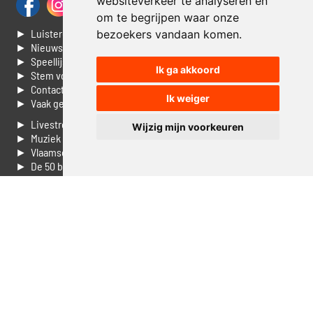
websiteverkeer te analyseren en
om te begrijpen waar onze
► Luisteren naar Jouwradio
bezoekers vandaan komen.
► Nieuws
► Speellijst
Ik ga akkoord
► Stem voor de Dag top 3
► Contacteer ons
Ik weiger
► Vaak gestelde vragen
► Livestream informatie
Wijzig mijn voorkeuren
► Muziek opzoeken
► Vlaamse 100 Aller tijden
► De 50 beste van...
► Adverteren op Jouwradio
► Cookie voorkeuren wijzigen
► Privacyinformatie
Luister nu naar Jouwradio! De beste Nederlandstalige muziek
uit de lage landen hoor je hier al 20 jaar. In digitale kwaliteit op je
laptop, tablet of smartphone.
© Jouwradio 2006 - 2026 - alle rechten voorbehouden.