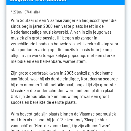
* 27 juni 1974 (Halle)
Wim Soutaer is een Vlaamse zanger en liedjesschrijver die
sinds begin jaren 2000 een vaste plaats heeft in de
Nederlandstalige muziekwereld. Al van in zijn jeugd was
muziek zijn grote passie. Hij begon als zanger in
verschillende bands en bouwde via het livecircuit stap voor
stap podiumervaring op. Die muzikale basis hoor je nog
altijd in zijn werk: toegankelijke popsongs met een sterke
melodie en een herkenbare, warme stem.
Zijn grote doorbraak kwam in 2003 dankzij zijn deelname
aan 'Idool', waar hij als derde eindigde. Kort daarna scoorde
hij een nummer 1-hit met 'Allemaal', nog altijd zijn grootste
klassieker die onderscheiden werd met een platina plaat.
Ook zijn debuutalbum 'Een nieuw begin' was een groot
succes en bereikte de eerste plaats.
Wim bevestigde zijn plaats binnen de Vlaamse popmuziek
met hits als 'Ik hoor bij jou', 'Ze kent me', 'Slaap je hier
vannacht' en 'Heel de zomer lang'. Op zijn albums 'Twee'