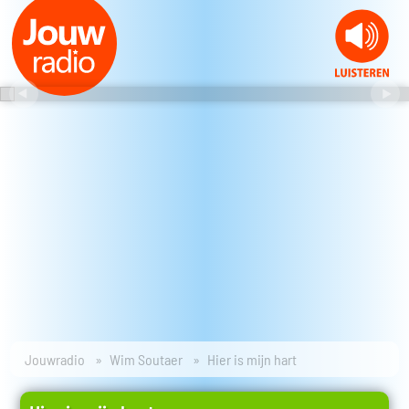
Jouwradio
Wim Soutaer
Hier is mijn hart