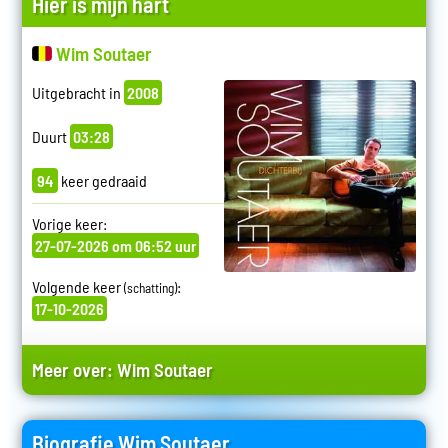
Hier is mijn hart
Wim Soutaer
Uitgebracht in
2008
Duurt
03:28
94
keer gedraaid
Vorige keer:
27-07-2026 om 06:52 uur
Volgende keer
:
(schatting)
17-10-2026
Meer over:
Wim Soutaer
Biografie Wim Soutaer