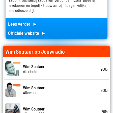
(2004), 'Dichterbij' (2008) en 'Verbonden' (2018) bleef hij
evolueren en tegelijk trouw aan zijn toegankelijke,
melodieuze stijl.
Lees verder ►
Officiele website ►
Wim Soutaer op Jouwradio
Wim Soutaer
2003
Afscheid
Wim Soutaer
2003
Allemaal
Wim Soutaer
2014