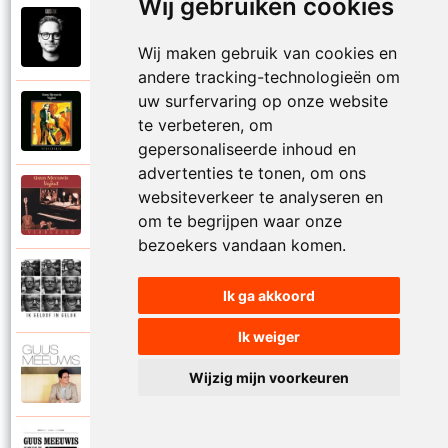
Wij gebruiken cookies
Guus Meeuwis
2018
Houd moed
Wij maken gebruik van cookies en
andere tracking-technologieën om
uw surfervaring op onze website
Guus Meeuwis en Vagant
te verbeteren, om
1997
Ik ben alles
gepersonaliseerde inhoud en
advertenties te tonen, om ons
Guus Meeuwis en Vagant
websiteverkeer te analyseren en
1996
Ik ben blij dat ik je niet vergeten ben
om te begrijpen waar onze
bezoekers vandaan komen.
Guus Meeuwis
2018
Ik ga akkoord
Ik geloof in geluk
Ik weiger
Guus Meeuwis
2002
Wijzig mijn voorkeuren
Ik mis haar