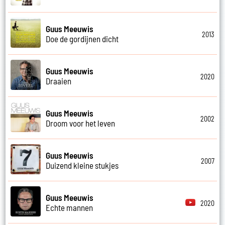
Guus Meeuwis
2013
Doe de gordijnen dicht
Guus Meeuwis
2020
Draaien
Guus Meeuwis
2002
Droom voor het leven
Guus Meeuwis
2007
Duizend kleine stukjes
Guus Meeuwis
2020
Echte mannen