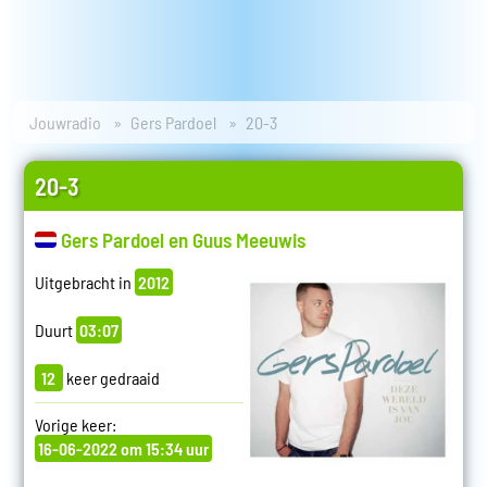
Jouwradio
Gers Pardoel
20-3
20-3
Gers Pardoel en Guus Meeuwis
Uitgebracht in
2012
Duurt
03:07
12
keer gedraaid
Vorige keer:
16-06-2022 om 15:34 uur