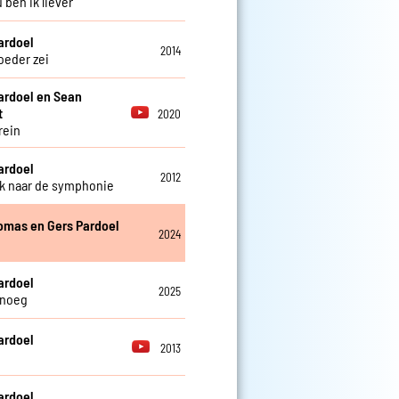
 ben ik liever
ardoel
2014
oeder zei
ardoel en Sean
t
2020
rein
ardoel
2012
k naar de symphonie
omas en Gers Pardoel
2024
o
ardoel
2025
enoeg
ardoel
2013
ardoel