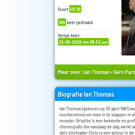
Duurt
02:16
199
keer gedraaid
Vorige keer:
22-05-2026 om 08:53 uur
Meer over:
Ian Thomas
•
Gers Par
Biografie Ian Thomas
Ian Thomas (geboren op 30 april 1997) wa
voorbestemd om mee in te stappen in d
moeder, Brigitte is een bekende en pro
choreografe die vandaag de dag werkt als
Ian’s stiefvader Chris is een acteur in 