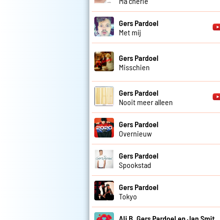
Ma cherie
Gers Pardoel
Met mij
Gers Pardoel
Misschien
Gers Pardoel
Nooit meer alleen
Gers Pardoel
Overnieuw
Gers Pardoel
Spookstad
Gers Pardoel
Tokyo
Ali B, Gers Pardoel en Jan Smit