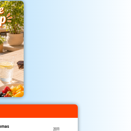
homas
2011