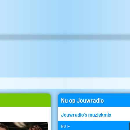
Nu op Jouwradio
Jouwradio's muziekmix
nu
►