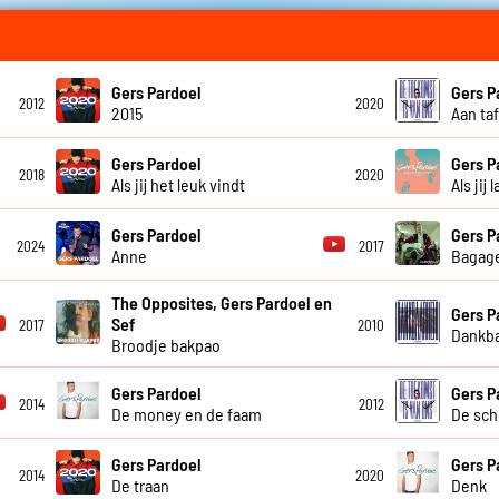
Gers Pardoel
Gers P
2012
2020
2015
Aan taf
Gers Pardoel
Gers P
2018
2020
Als jij het leuk vindt
Als jij
Gers Pardoel
Gers P
2024
2017
Anne
Bagag
The Opposites, Gers Pardoel en
Gers P
Sef
2017
2010
Dankb
Broodje bakpao
Gers Pardoel
Gers P
2014
2012
De money en de faam
De sc
Gers Pardoel
Gers P
2014
2020
De traan
Denk