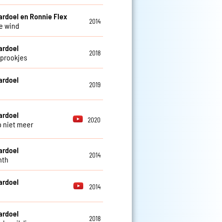
ardoel en Ronnie Flex
2014
e wind
ardoel
2018
prookjes
ardoel
2019
ardoel
2020
p niet meer
ardoel
2014
nth
ardoel
2014
e
ardoel
2018