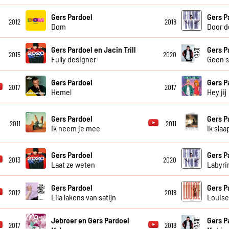
Gers Pardoel
Gers P
2012
2018
Dom
Door d
Gers Pardoel en Jacin Trill
Gers P
2015
2020
Fully designer
Geen s
Gers Pardoel
Gers P
2017
2017
Hemel
Hey jij
Gers Pardoel
Gers P
2011
2011
Ik neem je mee
Ik slaa
Gers Pardoel
Gers P
2013
2020
Laat ze weten
Labyri
Gers Pardoel
Gers P
2012
2018
Lila lakens van satijn
Louis
Jebroer en Gers Pardoel
Gers P
2017
2018