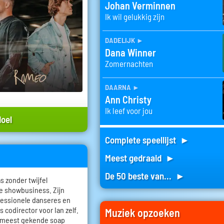
Johan Verminnen
Ik wil gelukkig zijn
dadelijk
►
Dana Winner
Zomernachten
daarna
►
Ann Christy
Ik leef voor jou
doel
Complete speellijst ►
Meest gedraaid ►
De 50 beste van... ►
s zonder twijfel
e showbusiness. Zijn
fessionele danseres en
 codirector voor Ian zelf.
Muziek opzoeken
de meest gekende soap