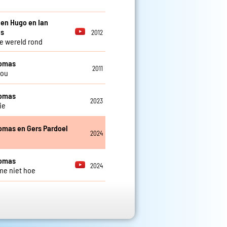
 en Hugo en Ian
s
2012
e wereld rond
homas
2011
you
homas
2023
ie
omas en Gers Pardoel
2024
o
homas
2024
me niet hoe