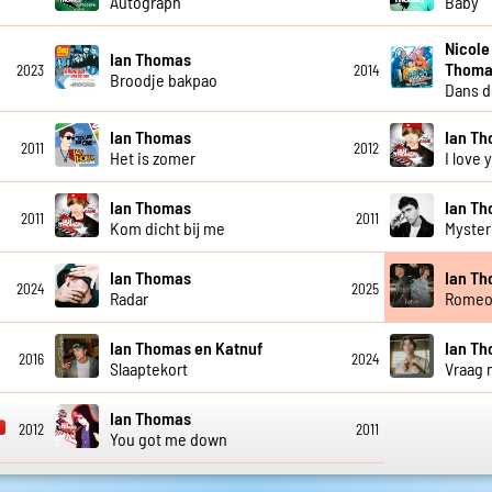
Autograph
Baby
Nicole
Ian Thomas
Thoma
2023
2014
Broodje bakpao
Dans d
Ian Thomas
Ian T
2011
2012
Het is zomer
I love 
Ian Thomas
Ian T
2011
2011
Kom dicht bij me
Myster
Ian Thomas
Ian Th
2024
2025
Radar
Rome
Ian Thomas en Katnuf
Ian T
2016
2024
Slaaptekort
Vraag 
Ian Thomas
2012
2011
You got me down