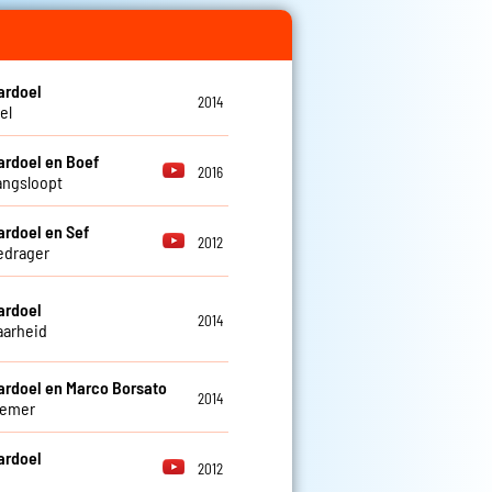
ardoel
2014
el
ardoel en Boef
2016
 langsloopt
ardoel en Sef
2012
edrager
ardoel
2014
aarheid
ardoel en Marco Borsato
2014
hemer
ardoel
2012