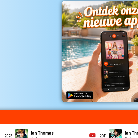
Ian Thomas
Ian T
2023
2011