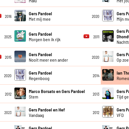
Malu
Met jou
Gers Pardoel
Gers P
2016
2020
Met mij mee
Mijn m
Gers P
Gers Pardoel
Dhond
2025
2011
Morgen ben ik rijk
Nachtt
Gers Pardoel
Gers P
2015
2020
Nooit meer een ander
Op zoe
Gers Pardoel
Ian Th
2020
2014
Regenboog
Rome
Marco Borsato en Gers Pardoel
Gers P
2012
2013
Stem
Tijd g
Gers Pardoel en Hef
Gers P
2023
2012
Vandaag
VFD
Gers Pardoel
Gers P