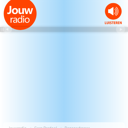
Jouwradio
Gers Pardoel
Bagagedrager