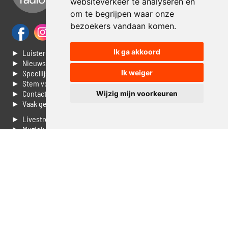
websiteverkeer te analyseren en
om te begrijpen waar onze
bezoekers vandaan komen.
Ik ga akkoord
► Luisteren naar Jouwradio
► Nieuws
► Speellijst
Ik weiger
► Stem voor de Dag top 3
► Contacteer ons
Wijzig mijn voorkeuren
► Vaak gestelde vragen
► Livestream informatie
► Muziek opzoeken
► Vlaamse 100 Aller tijden
► De 50 beste van...
► Adverteren op Jouwradio
► Cookie voorkeuren wijzigen
► Privacyinformatie
Luister nu naar Jouwradio! De beste Nederlandstalige muziek
uit de lage landen hoor je hier al 20 jaar. In digitale kwaliteit op je
laptop, tablet of smartphone.