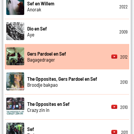
Sef en Willem
2022
Anorak
Dio en Sef
2009
Aye
Gers Pardoel en Sef
2012
Bagagedrager
The Opposites, Gers Pardoel en Sef
2010
Broodje bakpao
The Opposites en Sef
2010
Crazy zin in
Sef
2011