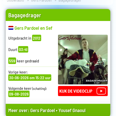
Bagagedrager
Gers Pardoel en Sef
Uitgebracht in
2012
Duurt
03:41
559
keer gedraaid
Vorige keer:
30-06-2026 om 15:22 uur
Volgende keer
:
(schatting)
09-08-2026
Meer over:
Gers Pardoel
•
Yousef Gnaoui