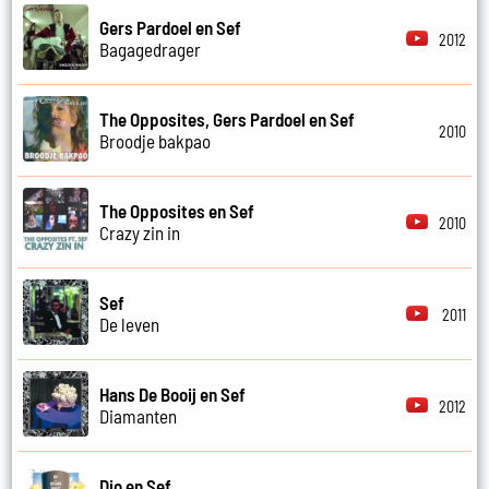
Gers Pardoel en Sef
2012
Bagagedrager
The Opposites, Gers Pardoel en Sef
2010
Broodje bakpao
The Opposites en Sef
2010
Crazy zin in
Sef
2011
De leven
Hans De Booij en Sef
2012
Diamanten
Dio en Sef