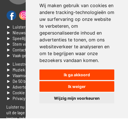
Wij maken gebruik van cookies en
andere tracking-technologieën om
uw surfervaring op onze website
te verbeteren, om
► Luisteren naar Jouwradio
► Nieuws
gepersonaliseerde inhoud en
► Speellijst
advertenties te tonen, om ons
► Stem voor de Dag top 3
websiteverkeer te analyseren en
► Contacteer ons
om te begrijpen waar onze
► Vaak gestelde vragen
bezoekers vandaan komen.
► Livestream informatie
► Muziek opzoeken
Ik ga akkoord
► Vlaamse 100 Aller tijden
► De 50 beste van...
► Adverteren op Jouwradio
Ik weiger
► Cookie voorkeuren wijzigen
► Privacyinformatie
Wijzig mijn voorkeuren
Luister nu naar Jouwradio! De beste Nederlandstalige muziek
uit de lage landen hoor je hier al 20 jaar. In digitale kwaliteit op je
laptop, tablet of smartphone.