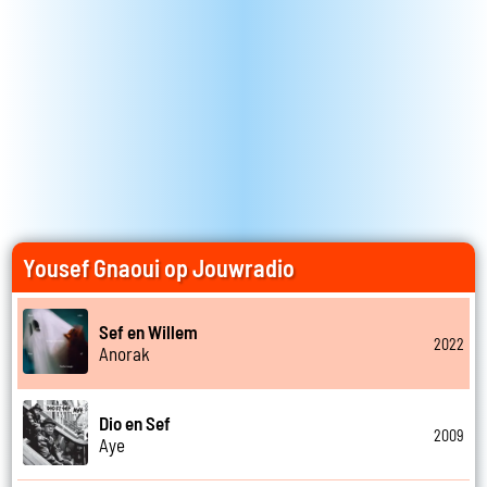
Yousef Gnaoui op Jouwradio
Sef en Willem
2022
Anorak
Dio en Sef
2009
Aye