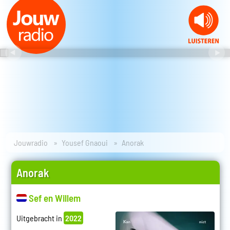
Jouwradio
Yousef Gnaoui
Anorak
Anorak
Sef en Willem
Uitgebracht in
2022