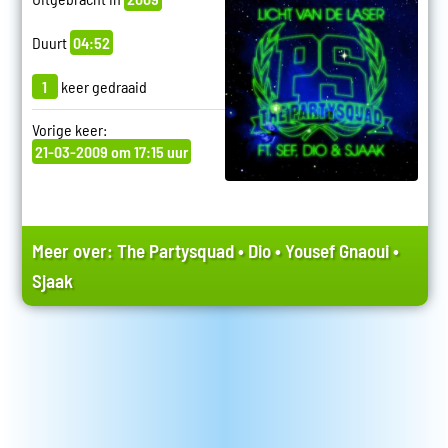
Duurt
04:52
1
keer gedraaid
Vorige keer:
21-03-2009 om 17:15 uur
Meer over:
The Partysquad
•
Dio
•
Yousef Gnaoui
•
Sjaak