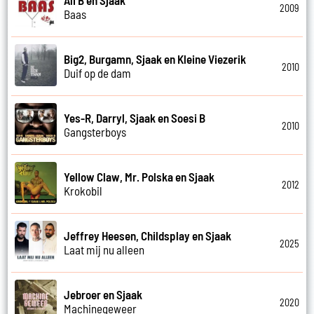
Ali B en Sjaak
2009
Baas
Big2, Burgamn, Sjaak en Kleine Viezerik
2010
Duif op de dam
Yes-R, Darryl, Sjaak en Soesi B
2010
Gangsterboys
Yellow Claw, Mr. Polska en Sjaak
2012
Krokobil
Jeffrey Heesen, Childsplay en Sjaak
2025
Laat mij nu alleen
Jebroer en Sjaak
2020
Machinegeweer