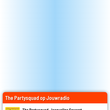
The Partysquad op Jouwradio
The Partysquad, Jacqueline Govaert,