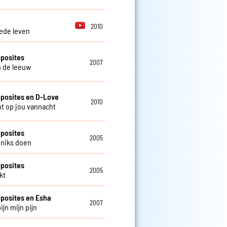
2010
ede leven
posites
2007
n de leeuw
posites en D-Love
2010
ht op jou vannacht
posites
2005
 niks doen
posites
2005
kt
posites en Esha
2007
jn mijn pijn