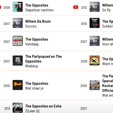
The Opposites
Willem
2006
2012
Slapeloze nachten
So fly
Willem De Bruin
The Op
2007
2010
Succes
Sukkel
The Opposites
Willem
2007
2007
Vandaag
Voor al
The Partysquad en The
The Op
Opposites
2007
2006
Want m
Waddup
The Pa
Spacek
The Opposites
Rockah
2005
2005
Wat staar je
Officia
Wat wi
The Opposites en Esha
2013
2007
Zij aan zij