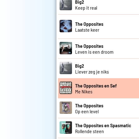
Big2
Keep it real
The Opposites
Laatste keer
The Opposites
Leven is een droom
Big2
Liever zeg je niks
The Opposites en Sef
Me Nikes
The Opposites
Op een level
The Opposites en Spasmatic
Rollende steen