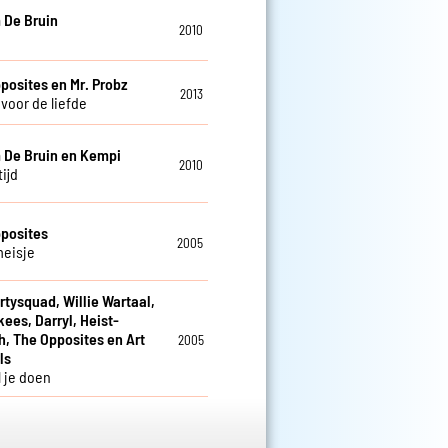
 De Bruin
2010
posites en Mr. Probz
2013
 voor de liefde
 De Bruin en Kempi
2010
tijd
posites
2005
eisje
rtysquad, Willie Wartaal,
ees, Darryl, Heist-
, The Opposites en Art
2005
ls
l je doen