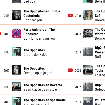
Bad boy
Belle 
The Opposites en Trijntje
The Op
Oosterhuis
Sef
2013
2010
Brief aan jou
Broodj
Party Animals en The
The Op
Opposites
Wartaa
2010
2008
Dom lomp and mellow
Dom l
Big2, 
The Opposites
Viezer
2013
2013
Droom denk doe
Duif o
The Op
The Opposites
Tecla
2010
2026
Feestje op mijn graf
Fokt o
The Opposites en Reverse
Big2
2013
2007
Geen klasse geen style
Gefoc
The Opposites en Spasmatic
Willem
2010
2013
Grenzeloos en vrij
Haat