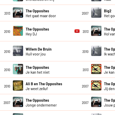
The Opposites
Big2
2013
2007
Het gaat maar door
Het go
The Opposites
The Op
2010
2013
Hey DJ
Hol va
Willem De Bruin
The Op
2010
2010
Huil voor jou
Ik wac
The Opposites
The Op
2010
2013
Je kan het niet
Je kan
Ali B en The Opposites
The Op
2010
2007
Je weet zelluf
Jij den
The Opposites
The Op
2007
2007
Jonge ondernemer
Jouw pi