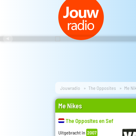
Jouwradio
The Opposites
Me Ni
Me Nikes
The Opposites en Sef
Uitgebracht in
2007