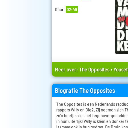
Duurt
02:49
Meer over:
The Opposites
•
Yousef
Biografie The Opposites
The Opposites is een Nederlands rapduo
rappers Willy en Big2. Zij noemen zich T
zo'n beetje alles het tegenovergestelde v
in hun uiterlijk (Willy is klein en donker 
is) maar ook in hun gedrag. De Bruin ko