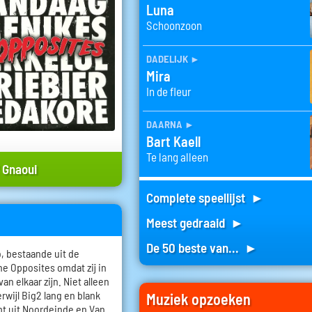
Luna
Schoonzoon
dadelijk
►
Mira
In de fleur
daarna
►
Bart Kaell
Te lang alleen
 Gnaoui
Complete speellijst ►
Meest gedraaid ►
De 50 beste van... ►
, bestaande uit de
he Opposites omdat zij in
an elkaar zijn. Niet alleen
terwijl Big2 lang en blank
Muziek opzoeken
mt uit Noordeinde en Van