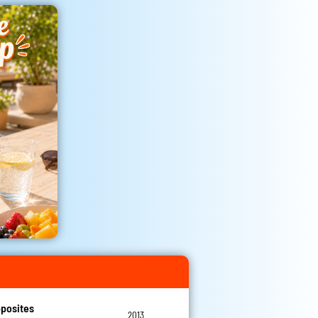
posites
2013