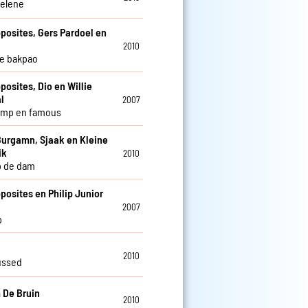
Helene
posites, Gers Pardoel en
2010
e bakpao
posites, Dio en Willie
l
2007
omp en famous
Burgamn, Sjaak en Kleine
ik
2010
p de dam
posites en Philip Junior
2007
p
2010
ussed
 De Bruin
2010