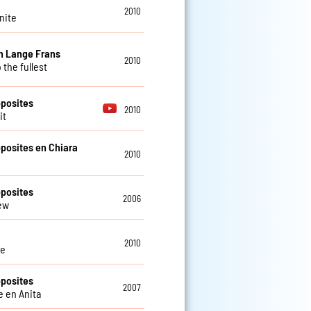
2010
nite
n Lange Frans
2010
 the fullest
posites
2010
it
posites en Chiara
2010
posites
2006
ew
2010
fe
posites
2007
e en Anita