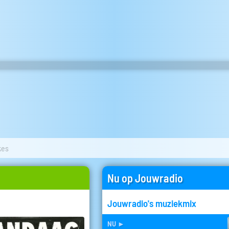
kes
Nu op Jouwradio
Jouwradio's muziekmix
nu
►