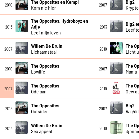
The Opposites en Kempi
Big2
2010
2007
Kom nie hier
Krypto
The Opposites, Hydroboyz en
Big2 e
Adje
2013
2013
Leef to
Leef mijn leven
Willem De Bruin
The Op
2007
2010
Lichaamstaal
Licht u
The Opposites
The Op
2010
2007
Lowlife
Mama
The Opposites
The Op
2007
2010
Ode aan
Oew o
The Opposites
Big2
2013
2007
Outsider
Rag4li
Willem De Bruin
The Op
2013
2010
Sex appeal
Sjonni