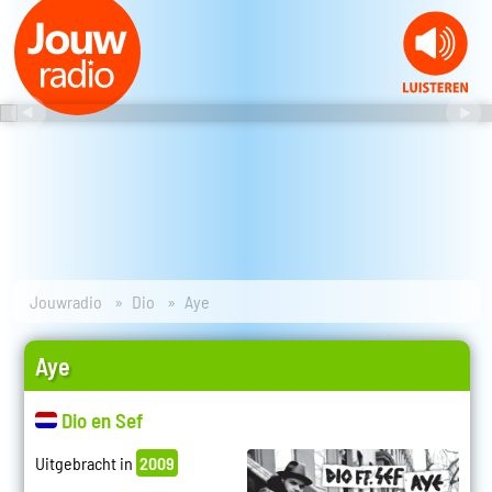
Jouwradio
Dio
Aye
Aye
Dio en Sef
Uitgebracht in
2009