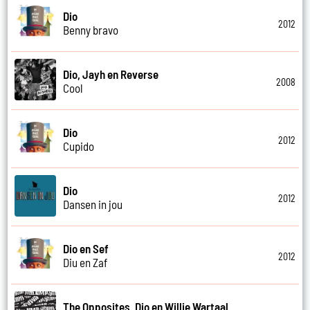
Dio
2012
Benny bravo
Dio, Jayh en Reverse
2008
Cool
Dio
2012
Cupido
Dio
2012
Dansen in jou
Dio en Sef
2012
Diu en Zaf
The Opposites, Dio en Willie Wartaal