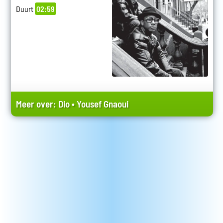
Duurt
02:59
Meer over:
Dio
•
Yousef Gnaoui