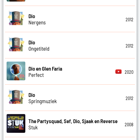
Dio
2012
Nergens
Dio
2012
Ongetiteld
Dio en Glen Faria
2020
Perfect
Dio
2012
Springmuziek
The Partysquad, Sef, Dio, Sjaak en Reverse
2008
Stuk