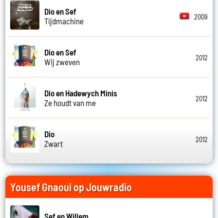
Dio en Sef
2009
Tijdmachine
Dio en Sef
2012
Wij zweven
Dio en Hadewych Minis
2012
Ze houdt van me
Dio
2012
Zwart
Yousef Gnaoui op Jouwradio
Sef en Willem