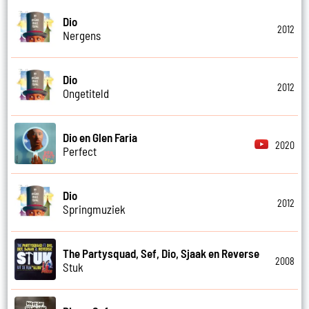
Dio
2012
Nergens
Dio
2012
Ongetiteld
Dio en Glen Faria
2020
Perfect
Dio
2012
Springmuziek
The Partysquad, Sef, Dio, Sjaak en Reverse
2008
Stuk