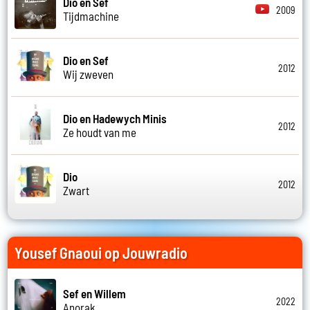
Dio en Sef
2009
Tijdmachine
Dio en Sef
2012
Wij zweven
Dio en Hadewych Minis
2012
Ze houdt van me
Dio
2012
Zwart
Yousef Gnaoui op Jouwradio
Sef en Willem
2022
Anorak