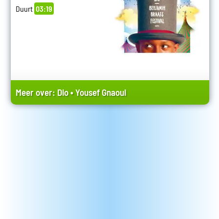
Duurt
03:19
Meer over:
Dio
•
Yousef Gnaoui