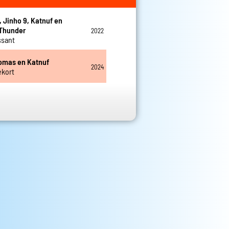
, Jinho 9, Katnuf en
 Thunder
2022
ssant
omas en Katnuf
2024
ekort