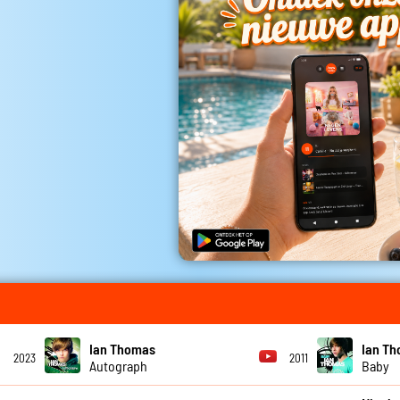
Ian Thomas
Ian T
2023
2011
Autograph
Baby