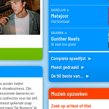
dadelijk
►
Metejoor
Horizontaal
daarna
►
Gunther Neefs
Ik voel me goed
Complete speellijst ►
Meest gedraaid ►
De 50 beste van... ►
s zonder twijfel
e showbusiness. Zijn
Muziek opzoeken
fessionele danseres en
 codirector voor Ian zelf.
de meest gekende soap
Zoek op artiest of titel
rste band “De Romeo’s” Al