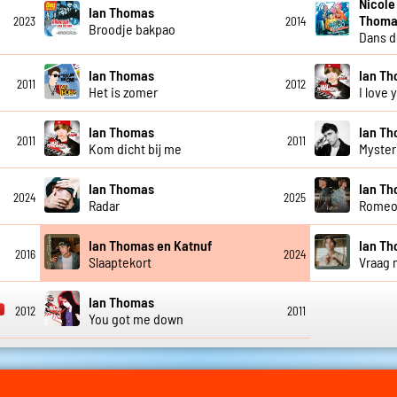
Nicole
Ian Thomas
Thoma
2023
2014
Broodje bakpao
Dans d
Ian Thomas
Ian T
2011
2012
Het is zomer
I love 
Ian Thomas
Ian T
2011
2011
Kom dicht bij me
Myster
Ian Thomas
Ian Th
2024
2025
Radar
Rome
Ian Thomas en Katnuf
Ian T
2016
2024
Slaaptekort
Vraag 
Ian Thomas
2012
2011
You got me down