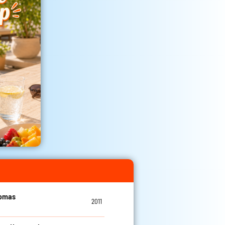
homas
2011