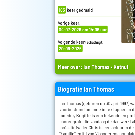
183
keer gedraaid
Vorige keer:
04-07-2026 om 14:06 uur
Volgende keer
:
(schatting)
20-09-2026
Meer over:
Ian Thomas
•
Katnuf
Biografie Ian Thomas
Ian Thomas (geboren op 30 april 1997) wa
voorbestemd om mee in te stappen in d
moeder, Brigitte is een bekende en pro
choreografe die vandaag de dag werkt als
Ian’s stiefvader Chris is een acteur in 
“Familie” en lid van Vlaanderens populai