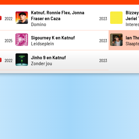
Katnuf, Ronnie Flex, Jonna
Bizzey
Fraser en Caza
Jeriel
2022
2023
Domino
Intere
Sigourney K en Katnuf
Ian Th
2025
2023
Leidseplein
Slaapt
Jinho 9 en Katnuf
2022
2023
Zonder jou