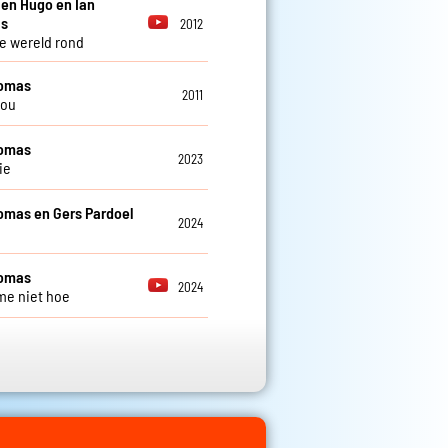
 en Hugo en Ian
s
2012
e wereld rond
homas
2011
you
homas
2023
ie
omas en Gers Pardoel
2024
o
homas
2024
me niet hoe