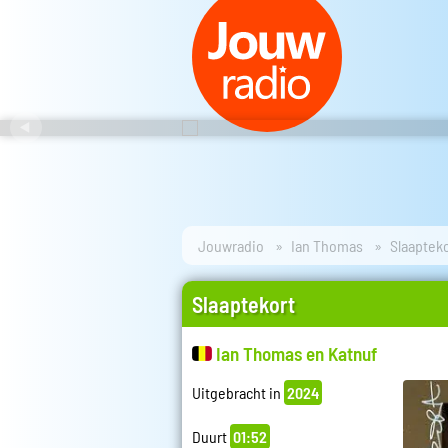
Jouwradio
Ian Thomas
Slaaptek
Slaaptekort
Ian Thomas en Katnuf
Uitgebracht in
2024
Duurt
01:52