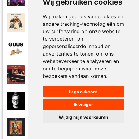
Proosten
Wij gebruiken cookies
Wij maken gebruik van cookies en
Guus Meeuwis en Vagant
andere tracking-technologieën om
1997
Reunie
uw surfervaring op onze website
te verbeteren, om
Guus Meeuwis
gepersonaliseerde inhoud en
2015
Rome
advertenties te tonen, om ons
websiteverkeer te analyseren en
om te begrijpen waar onze
Guus Meeuwis en Vagant
bezoekers vandaan komen.
1996
Samen apart
Ik ga akkoord
Guus Meeuwis
2018
Samen gaan
Ik weiger
Wijzig mijn voorkeuren
Guus Meeuwis en Vagant
1997
Schilderij