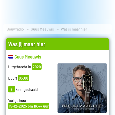
Jouwradio
Guus Meeuwis
Was jij maar hier
Was jij maar hier
Guus Meeuwis
Uitgebracht in
2020
Duurt
03:00
8
keer gedraaid
Vorige keer:
15-12-2025 om 16:44 uur