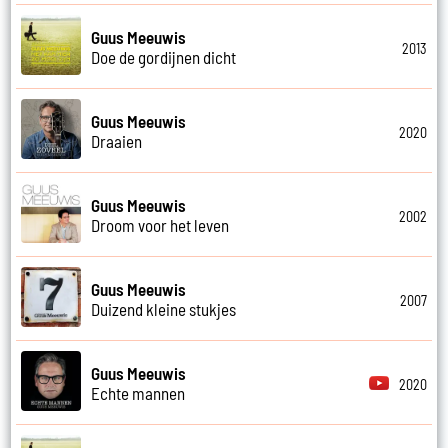
Guus Meeuwis
2013
Doe de gordijnen dicht
Guus Meeuwis
2020
Draaien
Guus Meeuwis
2002
Droom voor het leven
Guus Meeuwis
2007
Duizend kleine stukjes
Guus Meeuwis
2020
Echte mannen