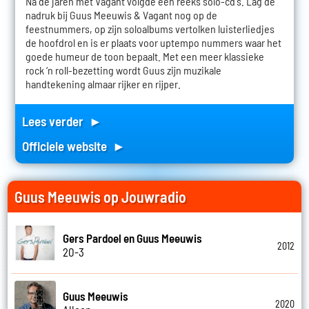
Na de jaren met Vagant volgde een reeks solo-cd's. Lag de
nadruk bij Guus Meeuwis & Vagant nog op de
feestnummers, op zijn soloalbums vertolken luisterliedjes
de hoofdrol en is er plaats voor uptempo nummers waar het
goede humeur de toon bepaalt. Met een meer klassieke
rock ‘n roll-bezetting wordt Guus zijn muzikale
handtekening almaar rijker en rijper.
Lees verder ►
Officiele website ►
Guus Meeuwis op Jouwradio
Gers Pardoel en Guus Meeuwis
2012
20-3
Guus Meeuwis
2020