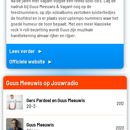
Na de jaren met Vagant volgde een reeks solo-cd's. Lag de
nadruk bij Guus Meeuwis & Vagant nog op de
feestnummers, op zijn soloalbums vertolken luisterliedjes
de hoofdrol en is er plaats voor uptempo nummers waar het
goede humeur de toon bepaalt. Met een meer klassieke
rock ‘n roll-bezetting wordt Guus zijn muzikale
handtekening almaar rijker en rijper.
Lees verder ►
Officiele website ►
Guus Meeuwis op Jouwradio
Gers Pardoel en Guus Meeuwis
2012
20-3
Guus Meeuwis
2020