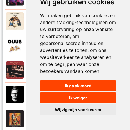
Proosten
Wij gebruiken cookies
Wij maken gebruik van cookies en
Guus Meeuwis en Vagant
andere tracking-technologieën om
1997
Reunie
uw surfervaring op onze website
te verbeteren, om
Guus Meeuwis
gepersonaliseerde inhoud en
2015
Rome
advertenties te tonen, om ons
websiteverkeer te analyseren en
om te begrijpen waar onze
Guus Meeuwis en Vagant
bezoekers vandaan komen.
1996
Samen apart
Ik ga akkoord
Guus Meeuwis
2018
Samen gaan
Ik weiger
Wijzig mijn voorkeuren
Guus Meeuwis en Vagant
1997
Schilderij