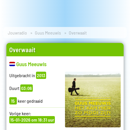
Jouwradio
Guus Meeuwis
Overwaait
Overwaait
Guus Meeuwis
Uitgebracht in
2013
Duurt
03:06
15
keer gedraaid
Vorige keer:
15-01-2026 om 18:31 uur