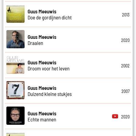
Guus Meeuwis
2013
Doe de gordijnen dicht
Guus Meeuwis
2020
Draaien
Guus Meeuwis
2002
Droom voor het leven
Guus Meeuwis
2007
Duizend kleine stukjes
Guus Meeuwis
2020
Echte mannen