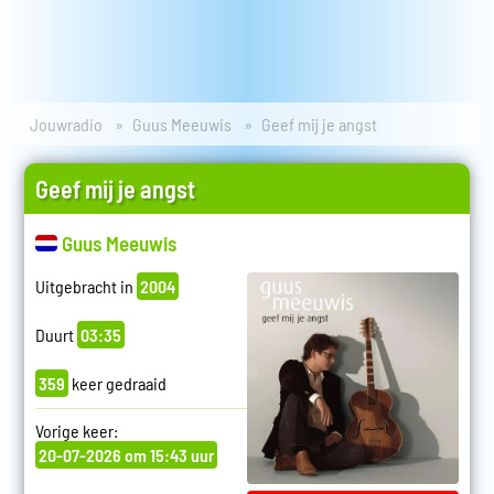
Jouwradio
Guus Meeuwis
Geef mij je angst
Geef mij je angst
Guus Meeuwis
Uitgebracht in
2004
Duurt
03:35
359
keer gedraaid
Vorige keer:
20-07-2026 om 15:43 uur