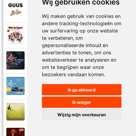
Wij gebruiken cookies
Guus Meeuwis
2015
Onze wereld
Wij maken gebruik van cookies en
andere tracking-technologieën om
VOF De Kunst en Guus Meeuwis
uw surfervaring op onze website
Op een klein stationnetje - Op een grote
2008
te verbeteren, om
paddestoel
gepersonaliseerde inhoud en
advertenties te tonen, om ons
Guus Meeuwis en Vagant
websiteverkeer te analyseren en
2001
Op straat
om te begrijpen waar onze
bezoekers vandaan komen.
Guus Meeuwis en Vagant
2001
Oude schoolplein
Ik ga akkoord
Ik weiger
Guus Meeuwis
2013
Overwaait
Wijzig mijn voorkeuren
Guus Meeuwis