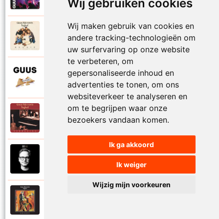
Proosten
Wij gebruiken cookies
Wij maken gebruik van cookies en
Guus Meeuwis en Vagant
andere tracking-technologieën om
1997
Reunie
uw surfervaring op onze website
te verbeteren, om
Guus Meeuwis
gepersonaliseerde inhoud en
2015
Rome
advertenties te tonen, om ons
websiteverkeer te analyseren en
om te begrijpen waar onze
Guus Meeuwis en Vagant
bezoekers vandaan komen.
1996
Samen apart
Ik ga akkoord
Guus Meeuwis
2018
Samen gaan
Ik weiger
Wijzig mijn voorkeuren
Guus Meeuwis en Vagant
1997
Schilderij