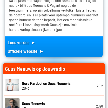
Na de jaren met Vagant volgde een reeks solo-cd's. Lag de
nadruk bij Guus Meeuwis & Vagant nog op de
feestnummers, op zijn soloalbums vertolken luisterliedjes
de hoofdrol en is er plaats voor uptempo nummers waar het
goede humeur de toon bepaalt. Met een meer klassieke
rock ‘n roll-bezetting wordt Guus zijn muzikale
handtekening almaar rijker en rijper.
Lees verder ►
Officiele website ►
Guus Meeuwis op Jouwradio
Gers Pardoel en Guus Meeuwis
2012
20-3
Guus Meeuwis
2020