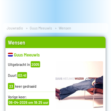
Jouwradio
Guus Meeuwis
Wensen
Wensen
Guus Meeuwis
Uitgebracht in
2005
Duurt
03:41
23
keer gedraaid
Vorige keer:
06-04-2026 om 18:25 uur