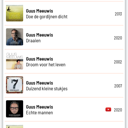
Guus Meeuwis
2013
Doe de gordijnen dicht
Guus Meeuwis
2020
Draaien
Guus Meeuwis
2002
Droom voor het leven
Guus Meeuwis
2007
Duizend kleine stukjes
Guus Meeuwis
2020
Echte mannen