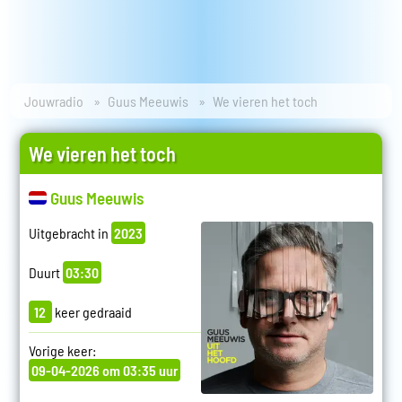
Jouwradio
Guus Meeuwis
We vieren het toch
We vieren het toch
Guus Meeuwis
Uitgebracht in
2023
Duurt
03:30
12
keer gedraaid
Vorige keer:
09-04-2026 om 03:35 uur