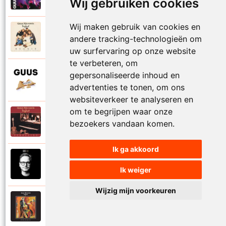
Proosten
Wij gebruiken cookies
Wij maken gebruik van cookies en
Guus Meeuwis en Vagant
andere tracking-technologieën om
1997
Reunie
uw surfervaring op onze website
te verbeteren, om
Guus Meeuwis
gepersonaliseerde inhoud en
2015
Rome
advertenties te tonen, om ons
websiteverkeer te analyseren en
om te begrijpen waar onze
Guus Meeuwis en Vagant
bezoekers vandaan komen.
1996
Samen apart
Ik ga akkoord
Guus Meeuwis
2018
Samen gaan
Ik weiger
Wijzig mijn voorkeuren
Guus Meeuwis en Vagant
1997
Schilderij