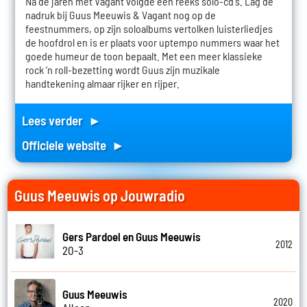
Na de jaren met Vagant volgde een reeks solo-cd's. Lag de
nadruk bij Guus Meeuwis & Vagant nog op de
feestnummers, op zijn soloalbums vertolken luisterliedjes
de hoofdrol en is er plaats voor uptempo nummers waar het
goede humeur de toon bepaalt. Met een meer klassieke
rock ‘n roll-bezetting wordt Guus zijn muzikale
handtekening almaar rijker en rijper.
Lees verder ►
Officiele website ►
Guus Meeuwis op Jouwradio
Gers Pardoel en Guus Meeuwis
2012
20-3
Guus Meeuwis
2020