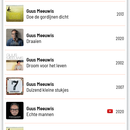
Guus Meeuwis
2013
Doe de gordijnen dicht
Guus Meeuwis
2020
Draaien
Guus Meeuwis
2002
Droom voor het leven
Guus Meeuwis
2007
Duizend kleine stukjes
Guus Meeuwis
2020
Echte mannen