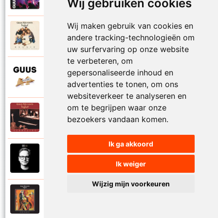
Proosten
Wij gebruiken cookies
Wij maken gebruik van cookies en
Guus Meeuwis en Vagant
andere tracking-technologieën om
1997
Reunie
uw surfervaring op onze website
te verbeteren, om
Guus Meeuwis
gepersonaliseerde inhoud en
2015
Rome
advertenties te tonen, om ons
websiteverkeer te analyseren en
om te begrijpen waar onze
Guus Meeuwis en Vagant
bezoekers vandaan komen.
1996
Samen apart
Ik ga akkoord
Guus Meeuwis
2018
Samen gaan
Ik weiger
Wijzig mijn voorkeuren
Guus Meeuwis en Vagant
1997
Schilderij