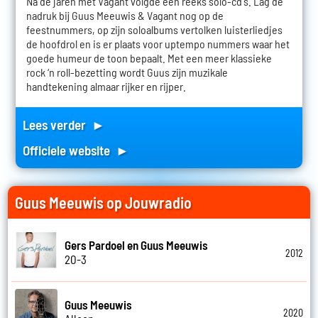
Na de jaren met Vagant volgde een reeks solo-cd's. Lag de
nadruk bij Guus Meeuwis & Vagant nog op de
feestnummers, op zijn soloalbums vertolken luisterliedjes
de hoofdrol en is er plaats voor uptempo nummers waar het
goede humeur de toon bepaalt. Met een meer klassieke
rock ‘n roll-bezetting wordt Guus zijn muzikale
handtekening almaar rijker en rijper.
Lees verder ►
Officiele website ►
Guus Meeuwis op Jouwradio
Gers Pardoel en Guus Meeuwis
2012
20-3
Guus Meeuwis
2020