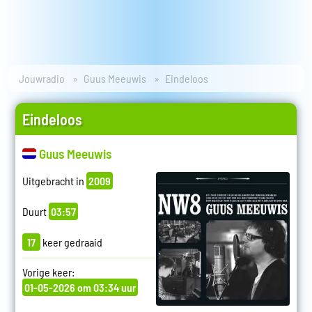
Jouwradio
Guus Meeuwis
Eindeloos
Eindeloos
Guus Meeuwis
Uitgebracht in
2009
Duurt
03:57
17
keer gedraaid
Vorige keer:
01-05-2026 om 03:34 uur