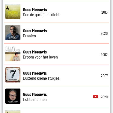
Guus Meeuwis
2013
Doe de gordijnen dicht
Guus Meeuwis
2020
Draaien
Guus Meeuwis
2002
Droom voor het leven
Guus Meeuwis
2007
Duizend kleine stukjes
Guus Meeuwis
2020
Echte mannen