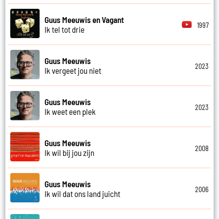
Guus Meeuwis en Vagant
1997
Ik tel tot drie
Guus Meeuwis
2023
Ik vergeet jou niet
Guus Meeuwis
2023
Ik weet een plek
Guus Meeuwis
2008
Ik wil bij jou zijn
Guus Meeuwis
2006
Ik wil dat ons land juicht