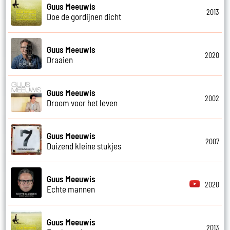
Guus Meeuwis
2013
Doe de gordijnen dicht
Guus Meeuwis
2020
Draaien
Guus Meeuwis
2002
Droom voor het leven
Guus Meeuwis
2007
Duizend kleine stukjes
Guus Meeuwis
2020
Echte mannen
Guus Meeuwis
2013