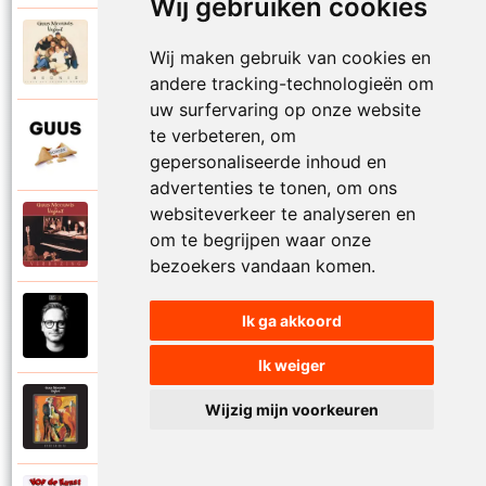
Wij gebruiken cookies
Guus Meeuwis en Vagant
1997
Wij maken gebruik van cookies en
Reunie
andere tracking-technologieën om
uw surfervaring op onze website
Guus Meeuwis
te verbeteren, om
2015
Rome
gepersonaliseerde inhoud en
advertenties te tonen, om ons
websiteverkeer te analyseren en
Guus Meeuwis en Vagant
1996
om te begrijpen waar onze
Samen apart
bezoekers vandaan komen.
Guus Meeuwis
Ik ga akkoord
2018
Samen gaan
Ik weiger
Guus Meeuwis en Vagant
Wijzig mijn voorkeuren
1997
Schilderij