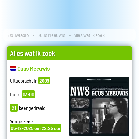
Jouwradio
Guus Meeuwis
Alles wat ik zoek
Alles wat ik zoek
Guus Meeuwis
Uitgebracht in
2009
Duurt
03:00
21
keer gedraaid
Vorige keer:
05-12-2025 om 22:25 uur