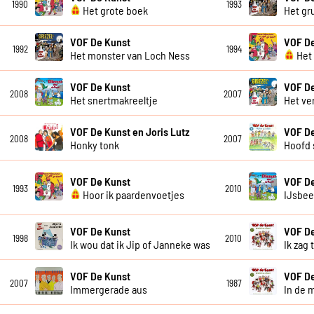
1990
1993
Het grote boek
Het gru
VOF De Kunst
VOF D
1992
1994
Het monster van Loch Ness
Het 
VOF De Kunst
VOF D
2008
2007
Het snertmakreeltje
Het ve
VOF De Kunst en Joris Lutz
VOF D
2008
2007
Honky tonk
Hoofd 
VOF De Kunst
VOF D
1993
2010
Hoor ik paardenvoetjes
IJsbee
VOF De Kunst
VOF D
1998
2010
Ik wou dat ik Jip of Janneke was
Ik zag
VOF De Kunst
VOF De
2007
1987
Immergerade aus
In de 