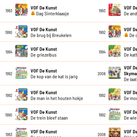
VOF De Kunst
VOF D
1993
1993
Dag Sinterklaasje
De and
VOF De Kunst
VOF D
1990
1992
De brug bij Breukelen
De c
VOF De Kunst
VOF D
1994
1994
De griezelbus
De kat
VOF De
VOF De Kunst
Skyma
1992
2008
De kop van de kat is jarig
De laa
VOF De Kunst
VOF D
1992
1992
De man in het houten hokje
De mo
VOF De Kunst
VOF D
1990
1992
De trein bleef staan
De wie
VOF De Kunst
VOF D
1993
2008