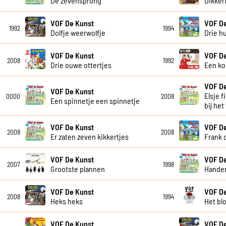
De zevensprong
Dikker
VOF De Kunst
VOF D
1992
1994
Dolfje weerwolfje
Drie h
VOF De Kunst
VOF D
2008
1992
Drie ouwe ottertjes
Een ko
VOF D
VOF De Kunst
Elsje f
0000
2008
Een spinnetje een spinnetje
bij het
VOF De Kunst
VOF D
2008
2008
Er zaten zeven kikkertjes
Frank 
VOF De Kunst
VOF D
2007
1998
Grootste plannen
Handen
VOF De Kunst
VOF D
2008
1994
Heks heks
Het bl
VOF De Kunst
VOF D