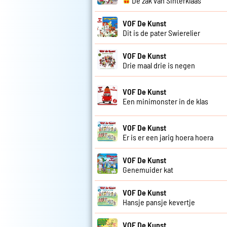
De zak van Sinterklaas
VOF De Kunst
Dit is de pater Swierelier
VOF De Kunst
Drie maal drie is negen
VOF De Kunst
Een minimonster in de klas
VOF De Kunst
Er is er een jarig hoera hoera
VOF De Kunst
Genemuider kat
VOF De Kunst
Hansje pansje kevertje
VOF De Kunst