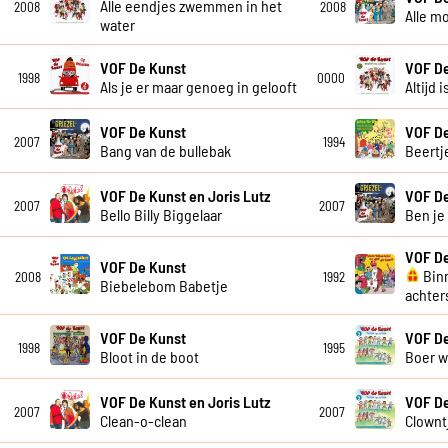
Alle eendjes zwemmen in het
2008
2008
Alle m
water
VOF De Kunst
VOF D
1998
0000
Als je er maar genoeg in gelooft
Altijd 
VOF De Kunst
VOF D
2007
1994
Bang van de bullebak
Beertj
VOF De Kunst en Joris Lutz
VOF D
2007
2007
Bello Billy Biggelaar
Ben je
VOF D
VOF De Kunst
Bin
2008
1992
Biebelebom Babetje
achter
VOF De Kunst
VOF D
1998
1995
Bloot in de boot
Boer w
VOF De Kunst en Joris Lutz
VOF D
2007
2007
Clean-o-clean
Clownt