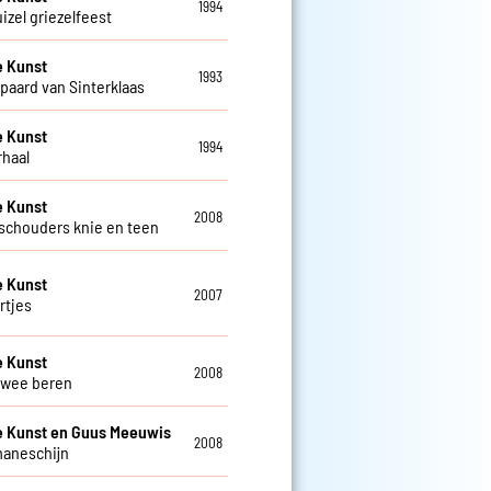
1994
izel griezelfeest
e Kunst
1993
paard van Sinterklaas
e Kunst
1994
rhaal
e Kunst
2008
schouders knie en teen
e Kunst
2007
rtjes
e Kunst
2008
 twee beren
 Kunst en Guus Meeuwis
2008
maneschijn