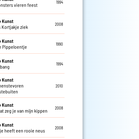
1994
onsters vieren feest
e Kunst
2008
is Kortjakje ziek
e Kunst
1990
e Pippeloentje
e Kunst
1994
 bang
e Kunst
nenstevoren
2010
stebuiten
e Kunst
2008
at zeg je van mijn kippen
e Kunst
2008
je heeft een rooie neus