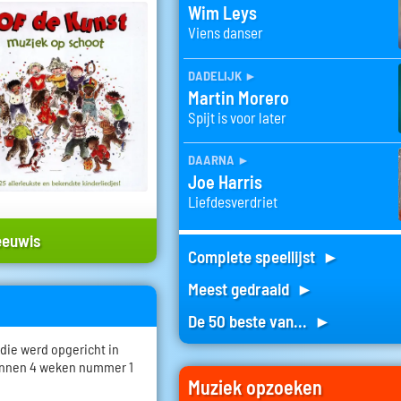
Wim Leys
Viens danser
dadelijk
►
Martin Morero
Spijt is voor later
daarna
►
Joe Harris
Liefdesverdriet
eeuwis
Complete speellijst ►
Meest gedraaid ►
De 50 beste van... ►
die werd opgericht in
 binnen 4 weken nummer 1
Muziek opzoeken