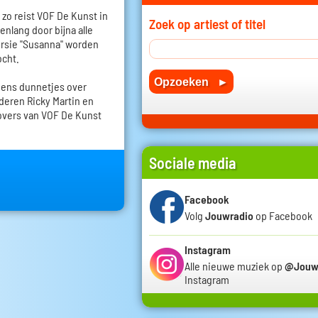
n zo reist VOF De Kunst in
Zoek op artiest of titel
nlang door bijna alle
ersie "Susanna" worden
ocht.
 eens dunnetjes over
deren Ricky Martin en
overs van VOF De Kunst
Sociale media
Facebook
Volg
Jouwradio
op Facebook
Instagram
Alle nieuwe muziek op
@Jouw
Instagram