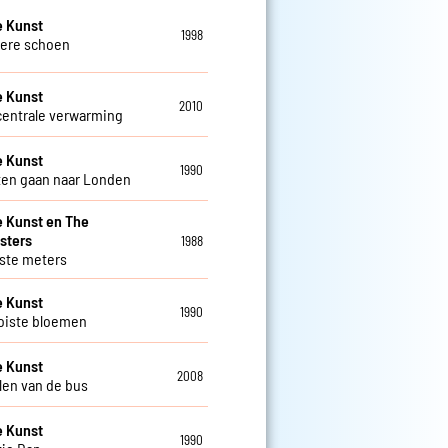
e Kunst
1998
ere schoen
e Kunst
2010
entrale verwarming
e Kunst
1990
ten gaan naar Londen
 Kunst en The
sters
1988
tste meters
e Kunst
1990
oiste bloemen
e Kunst
2008
len van de bus
e Kunst
1990