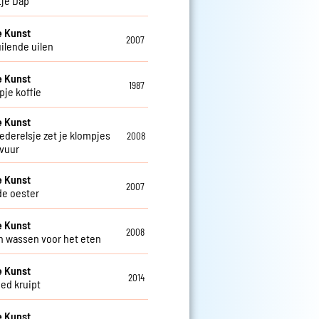
tje Dap
e Kunst
2007
uilende uilen
e Kunst
1987
pje koffie
e Kunst
iederelsje zet je klompjes
2008
 vuur
e Kunst
2007
de oester
e Kunst
2008
 wassen voor het eten
e Kunst
2014
oed kruipt
e Kunst