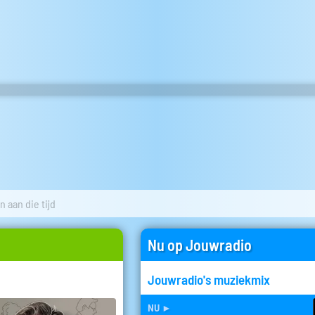
 aan die tijd
Nu op Jouwradio
Jouwradio's muziekmix
nu
►