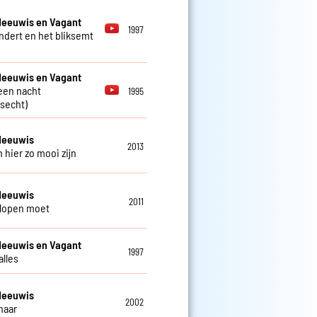
Meeuwis en Vagant
1997
ndert en het bliksemt
Meeuwis en Vagant
 een nacht
1995
secht)
Meeuwis
2013
 hier zo mooi zijn
Meeuwis
2011
 lopen moet
Meeuwis en Vagant
1997
alles
Meeuwis
2002
haar