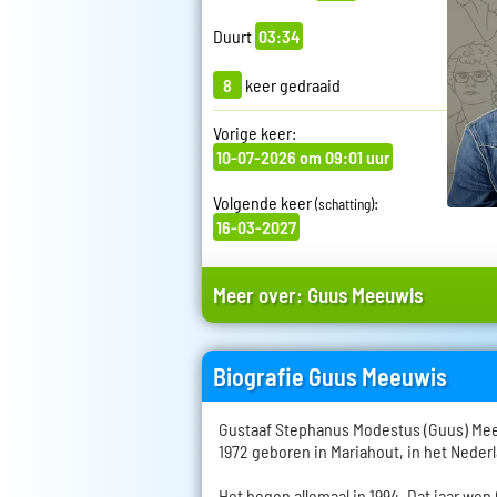
Duurt
03:34
8
keer gedraaid
Vorige keer:
10-07-2026 om 09:01 uur
Volgende keer
:
(schatting)
16-03-2027
Meer over:
Guus Meeuwis
Biografie Guus Meeuwis
Gustaaf Stephanus Modestus (Guus) Mee
1972 geboren in Mariahout, in het Nede
Het begon allemaal in 1994. Dat jaar w