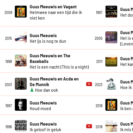
Guus Meeuwis en Vagant
Guus 
Heimwee naar een tijd die ik
2008
1997
Het do
niet ken
Guus 
Guus Meeuwis
Het is
2015
2005
Het ijs is nog te dun
(Leven
Guus Meeuwis en The
Guus 
Baseballs
1998
2011
Het kan
Het is een nacht (This is a night)
Guus Meeuwis en Acda en
Guus 
De Munnik
2001
2023
Hoe ik
Hoe dan ook
Guus Meeuwis
Guus 
1997
2018
Houd moed
Ik ben 
Guus Meeuwis
Guus 
1996
2018
Ik geloof in geluk
Ik mis 