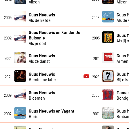
Alleen
Alleen
Guus Meeuwis
Guus 
2009
2005
Als de liefde
Als de
Guus Meeuwis en Xander De
Guus 
Buisonje
2002
2005
Als jij
Als je ooit
Guus Meeuwis
Guus 
2001
2011
Als ze danst
Armen
Guus Meeuwis
Guus 
2021
2025
Bemin me later
Bij elk
Guus Meeuwis
Mamas
2009
2005
Bloemen
Bondg
Guus Meeuwis en Vagant
Guus 
2002
2001
Boris
Braban