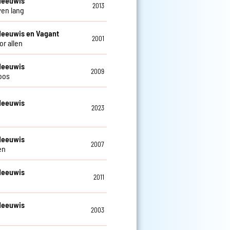
Meeuwis
2013
ven lang
Meeuwis en Vagant
2001
or allen
Meeuwis
2009
oos
Meeuwis
2023
n
Meeuwis
2007
en
Meeuwis
2011
Meeuwis
2003