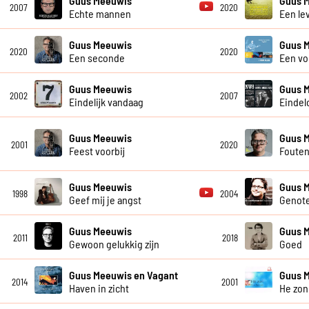
Guus Meeuwis
Guus 
2007
2020
Echte mannen
Een le
Guus Meeuwis
Guus 
2020
2020
Een seconde
Een vo
Guus Meeuwis
Guus 
2002
2007
Eindelijk vandaag
Eindel
Guus Meeuwis
Guus 
2001
2020
Feest voorbij
Foute
Guus Meeuwis
Guus 
1998
2004
Geef mij je angst
Genot
Guus Meeuwis
Guus 
2011
2018
Gewoon gelukkig zijn
Goed
Guus Meeuwis en Vagant
Guus 
2014
2001
Haven in zicht
He zon