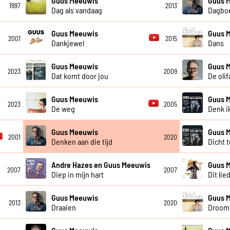
Guus Meeuwis
Guus 
1997
2013
Dag als vandaag
Dagboe
Guus Meeuwis
Guus 
2001
2015
Dankjewel
Dans
Guus Meeuwis
Guus 
2023
2009
Dat komt door jou
De olif
Guus Meeuwis
Guus 
2023
2005
De weg
Denk ik
Guus Meeuwis
Guus 
2001
2020
Denken aan die tijd
Dicht 
Andre Hazes en Guus Meeuwis
Guus 
2007
2007
Diep in mijn hart
Dit lie
Guus Meeuwis
Guus 
2013
2020
Draaien
Droom 