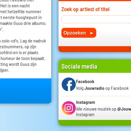
Het is een nacht
Zoek op artiest of titel
ij met hetzelfde nummer
et eerste hoogtepunt in
maakte Guus drie albums:
n".
 solo-cd's. Lag de nadruk
estnummers, op zijn
ofdrol en is er plaats
humeur de toon bepaalt.
tting wordt Guus zijn
Sociale media
ijper.
Facebook
Volg
Jouwradio
op Facebook
Instagram
Alle nieuwe muziek op
@Jouw
Instagram