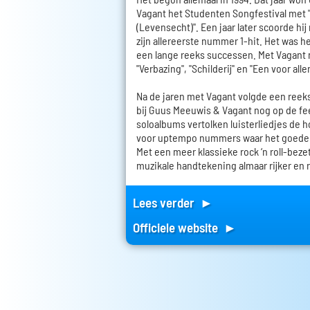
Vagant het Studenten Songfestival met "
(Levensecht)". Een jaar later scoorde h
zijn allereerste nummer 1-hit. Het was h
een lange reeks successen. Met Vagant 
"Verbazing", "Schilderij" en "Een voor alle
Na de jaren met Vagant volgde een reeks
bij Guus Meeuwis & Vagant nog op de fe
soloalbums vertolken luisterliedjes de ho
voor uptempo nummers waar het goede 
Met een meer klassieke rock ‘n roll-beze
muzikale handtekening almaar rijker en r
Lees verder ►
Officiele website ►