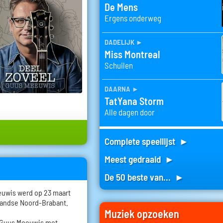
De Mens
Ergens onderweg
dadelijk
►
Miss Montreal
Schuilen
daarna
►
TatYana Storm
Alle dagen door
Complete speellijst ►
Meest gedraaid ►
De 50 beste van... ►
uwis werd op 23 maart
rlandse Noord-Brabant.
Muziek opzoeken
on Guus Meeuwis met