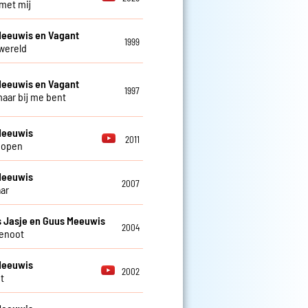
 met mij
Meeuwis en Vagant
1999
 wereld
Meeuwis en Vagant
1997
 maar bij me bent
Meeuwis
2011
 open
Meeuwis
2007
aar
 Jasje en Guus Meeuwis
2004
enoot
Meeuwis
2002
t