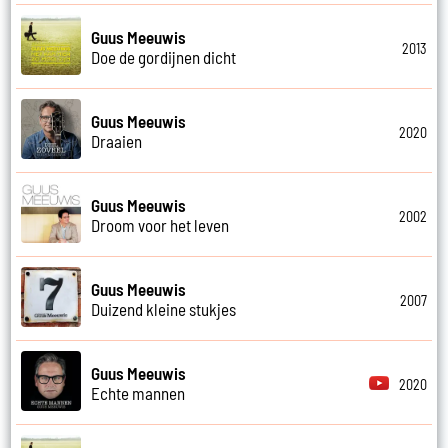
Guus Meeuwis
2013
Doe de gordijnen dicht
Guus Meeuwis
2020
Draaien
Guus Meeuwis
2002
Droom voor het leven
Guus Meeuwis
2007
Duizend kleine stukjes
Guus Meeuwis
2020
Echte mannen