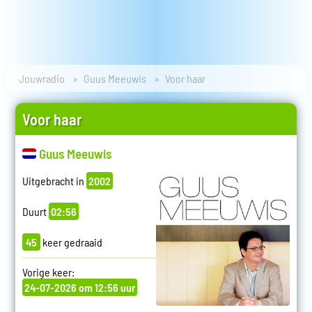
Jouwradio
Guus Meeuwis
Voor haar
Voor haar
Guus Meeuwis
Uitgebracht in
2002
Duurt
02:56
45
keer gedraaid
Vorige keer:
24-07-2026 om 12:56 uur