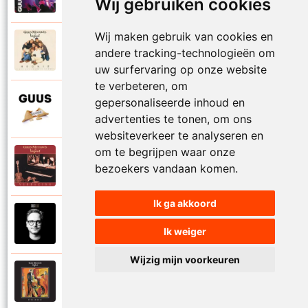
Proosten
Wij gebruiken cookies
Wij maken gebruik van cookies en
Guus Meeuwis en Vagant
andere tracking-technologieën om
1997
Reunie
uw surfervaring op onze website
te verbeteren, om
Guus Meeuwis
gepersonaliseerde inhoud en
2015
Rome
advertenties te tonen, om ons
websiteverkeer te analyseren en
om te begrijpen waar onze
Guus Meeuwis en Vagant
bezoekers vandaan komen.
1996
Samen apart
Ik ga akkoord
Guus Meeuwis
2018
Samen gaan
Ik weiger
Wijzig mijn voorkeuren
Guus Meeuwis en Vagant
1997
Schilderij