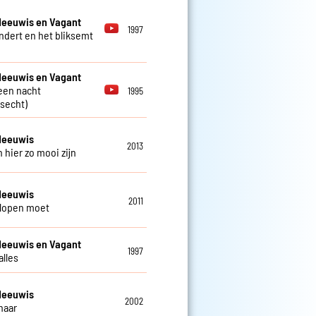
Meeuwis en Vagant
1997
ndert en het bliksemt
Meeuwis en Vagant
 een nacht
1995
secht)
Meeuwis
2013
 hier zo mooi zijn
Meeuwis
2011
 lopen moet
Meeuwis en Vagant
1997
alles
Meeuwis
2002
haar