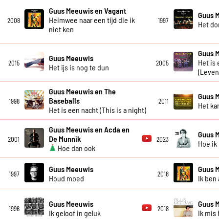
Guus Meeuwis en Vagant
Guus 
Heimwee naar een tijd die ik
2008
1997
Het do
niet ken
Guus 
Guus Meeuwis
Het is
2015
2005
Het ijs is nog te dun
(Leven
Guus Meeuwis en The
Guus 
Baseballs
1998
2011
Het kan
Het is een nacht (This is a night)
Guus Meeuwis en Acda en
Guus 
De Munnik
2001
2023
Hoe ik
Hoe dan ook
Guus Meeuwis
Guus 
1997
2018
Houd moed
Ik ben 
Guus Meeuwis
Guus 
1996
2018
Ik geloof in geluk
Ik mis 