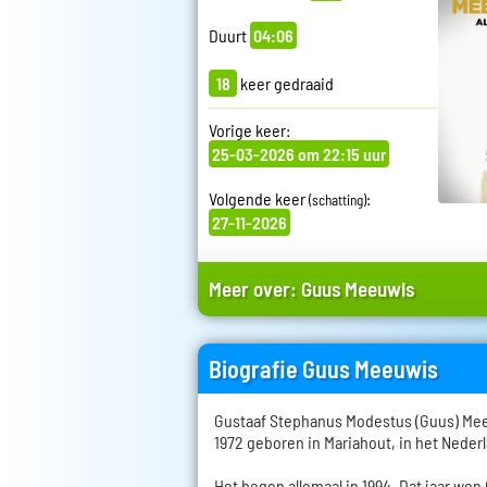
Duurt
04:06
18
keer gedraaid
Vorige keer:
25-03-2026 om 22:15 uur
Volgende keer
:
(schatting)
27-11-2026
Meer over:
Guus Meeuwis
Biografie Guus Meeuwis
Gustaaf Stephanus Modestus (Guus) Mee
1972 geboren in Mariahout, in het Nede
Het begon allemaal in 1994. Dat jaar w