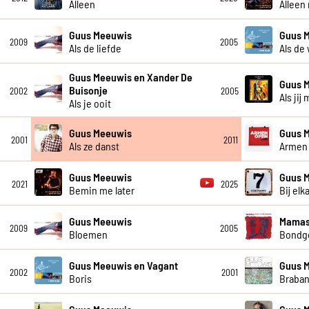
Alleen
Alleen
Guus Meeuwis
Guus 
2009
2005
Als de liefde
Als de
Guus Meeuwis en Xander De
Guus 
Buisonje
2002
2005
Als jij
Als je ooit
Guus Meeuwis
Guus 
2001
2011
Als ze danst
Armen
Guus Meeuwis
Guus 
2021
2025
Bemin me later
Bij elk
Guus Meeuwis
Mamas
2009
2005
Bloemen
Bondg
Guus Meeuwis en Vagant
Guus 
2002
2001
Boris
Braban