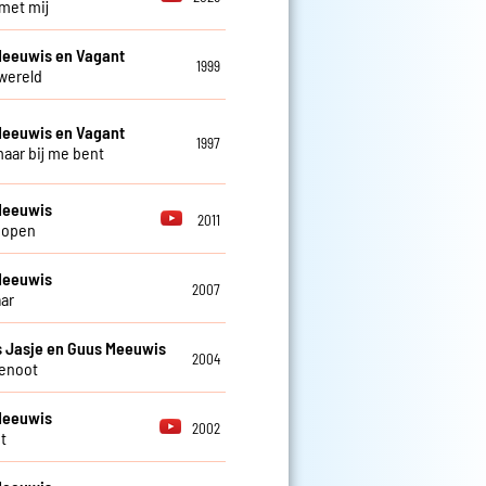
 met mij
Meeuwis en Vagant
1999
 wereld
Meeuwis en Vagant
1997
 maar bij me bent
Meeuwis
2011
 open
Meeuwis
2007
aar
 Jasje en Guus Meeuwis
2004
enoot
Meeuwis
2002
t