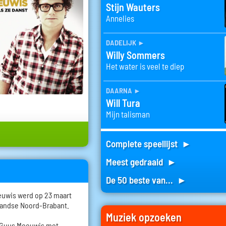
Stijn Wauters
Annelies
dadelijk
►
Willy Sommers
Het water is veel te diep
daarna
►
Will Tura
Mijn talisman
Complete speellijst ►
Meest gedraaid ►
De 50 beste van... ►
uwis werd op 23 maart
rlandse Noord-Brabant.
Muziek opzoeken
on Guus Meeuwis met