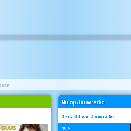
 danst
Nu op Jouwradio
De nacht van Jouwradio
nu
►