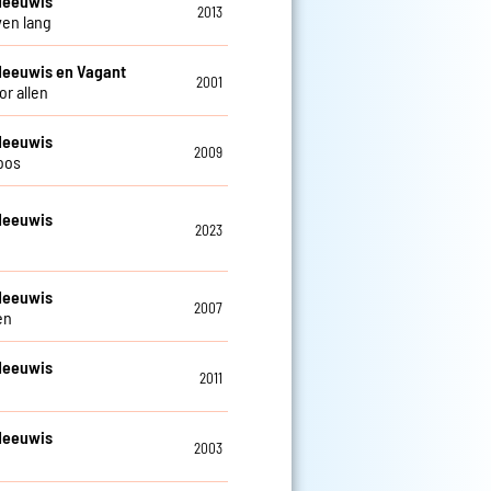
Meeuwis
2013
ven lang
Meeuwis en Vagant
2001
or allen
Meeuwis
2009
oos
Meeuwis
2023
n
Meeuwis
2007
en
Meeuwis
2011
Meeuwis
2003