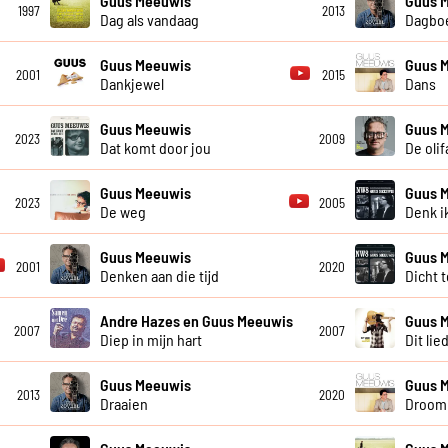
Guus Meeuwis
Guus 
1997
2013
Dag als vandaag
Dagboe
Guus Meeuwis
Guus 
2001
2015
Dankjewel
Dans
Guus Meeuwis
Guus 
2023
2009
Dat komt door jou
De olif
Guus Meeuwis
Guus 
2023
2005
De weg
Denk ik
Guus Meeuwis
Guus 
2001
2020
Denken aan die tijd
Dicht 
Andre Hazes en Guus Meeuwis
Guus 
2007
2007
Diep in mijn hart
Dit lie
Guus Meeuwis
Guus 
2013
2020
Draaien
Droom 