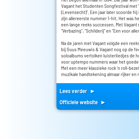
Vagant het Studenten Songfestival met "
(Levensecht)". Een jaar later scoorde h
zijn allereerste nummer 1-hit. Het was h
een lange reeks successen. Met Vagant 
"Verbazing", "Schilderij" en "Een voor alle
Na de jaren met Vagant volgde een reeks
bij Guus Meeuwis & Vagant nog op de fe
soloalbums vertolken luisterliedjes de ho
voor uptempo nummers waar het goede 
Met een meer klassieke rock ‘n roll-beze
muzikale handtekening almaar rijker en r
Lees verder ►
Officiele website ►