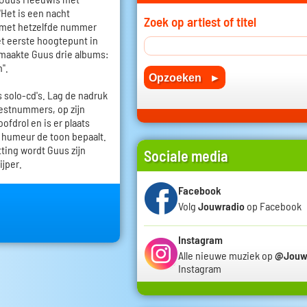
Het is een nacht
Zoek op artiest of titel
ij met hetzelfde nummer
et eerste hoogtepunt in
maakte Guus drie albums:
n".
 solo-cd's. Lag de nadruk
estnummers, op zijn
ofdrol en is er plaats
humeur de toon bepaalt.
tting wordt Guus zijn
Sociale media
ijper.
Facebook
Volg
Jouwradio
op Facebook
Instagram
Alle nieuwe muziek op
@Jouw
Instagram