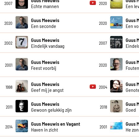
Guus Meeuwis
Guus 
2007
2020
Echte mannen
Een le
Guus Meeuwis
Guus 
2020
2020
Een seconde
Een vo
Guus Meeuwis
Guus 
2002
2007
Eindelijk vandaag
Eindel
Guus Meeuwis
Guus 
2001
2020
Feest voorbij
Foute
Guus Meeuwis
Guus 
1998
2004
Geef mij je angst
Genot
Guus Meeuwis
Guus 
2011
2018
Gewoon gelukkig zijn
Goed
Guus Meeuwis en Vagant
Guus 
2014
2001
Haven in zicht
He zon