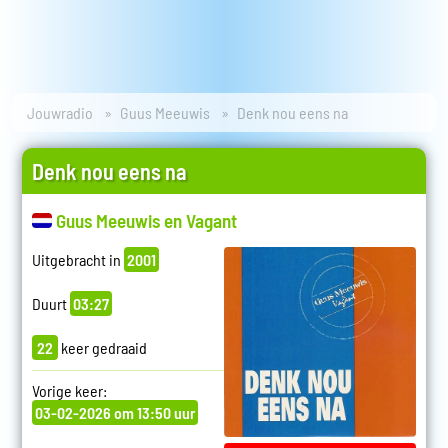
Jouwradio
Guus Meeuwis
Denk nou eens na
Denk nou eens na
Guus Meeuwis en Vagant
Uitgebracht in
2001
Duurt
03:27
22
keer gedraaid
Vorige keer:
03-02-2026 om 13:50 uur