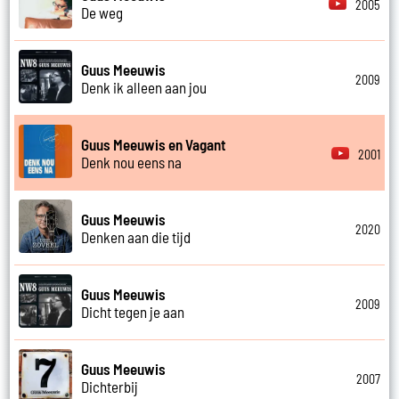
2005
De weg
Guus Meeuwis
2009
Denk ik alleen aan jou
Guus Meeuwis en Vagant
2001
Denk nou eens na
Guus Meeuwis
2020
Denken aan die tijd
Guus Meeuwis
2009
Dicht tegen je aan
Guus Meeuwis
2007
Dichterbij