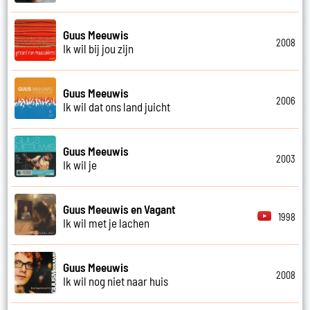
Guus Meeuwis
2008
Ik wil bij jou zijn
Guus Meeuwis
2006
Ik wil dat ons land juicht
Guus Meeuwis
2003
Ik wil je
Guus Meeuwis en Vagant
1998
Ik wil met je lachen
Guus Meeuwis
2008
Ik wil nog niet naar huis