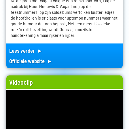
Na de jaren met Vagant volgde een reeks solo-cd's. Lag de
nadruk bij Guus Meeuwis & Vagant nog op de
feestnummers, op zijn soloalbums vertolken luisterliedjes
de hoofdrol en is er plaats voor uptempo nummers waar het
goede humeur de toon bepaalt. Met een meer klassieke
rock ‘n roll-bezetting wordt Guus zijn muzikale
handtekening almaar rijker en rijper.
Lees verder ►
Officiele website ►
Videoclip