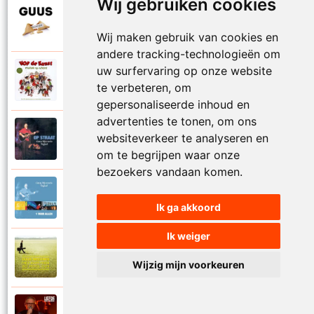
Wij gebruiken cookies
Guus Meeuwis
2015
Onze wereld
Wij maken gebruik van cookies en
andere tracking-technologieën om
VOF De Kunst en Guus Meeuwis
uw surfervaring op onze website
Op een klein stationnetje - Op een grote
2008
te verbeteren, om
paddestoel
gepersonaliseerde inhoud en
advertenties te tonen, om ons
Guus Meeuwis en Vagant
websiteverkeer te analyseren en
2001
Op straat
om te begrijpen waar onze
bezoekers vandaan komen.
Guus Meeuwis en Vagant
2001
Oude schoolplein
Ik ga akkoord
Ik weiger
Guus Meeuwis
2013
Overwaait
Wijzig mijn voorkeuren
Guus Meeuwis