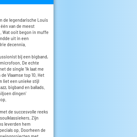
n de legendarische Louis
er één van de meest
 Wat ooit begon in muffe
ndde uit in een
rie decennia.
cussionist bij een bigband,
e microfoon. De echte
t de single 'Ik laat me
 de Vlaamse top 10. Het
 liet een unieke stijl
jazz, bigband en ballads.
miljoen dingen'
top.
met de succesvolle reeks
 soulklassiekers. Zijn
ens leverden hem
specials op. Doorheen de
an swingprojecten met