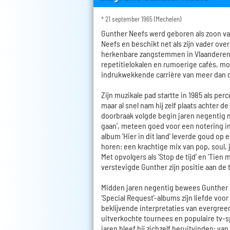
* 21 september 1965 (Mechelen)
Gunther Neefs werd geboren als zoon va
Neefs en beschikt net als zijn vader ov
herkenbare zangstemmen in Vlaanderen.
repetitielokalen en rumoerige cafés, mo
indrukwekkende carrière van meer dan d
Zijn muzikale pad startte in 1985 als per
maar al snel nam hij zelf plaats achter d
doorbraak volgde begin jaren negentig me
gaan', meteen goed voor een notering in
album 'Hier in dit land' leverde goud op en
horen: een krachtige mix van pop, soul, 
Met opvolgers als 'Stop de tijd' en 'Tien 
verstevigde Gunther zijn positie aan de 
Midden jaren negentig bewees Gunther 
'Special Request'-albums zijn liefde voor
beklijvende interpretaties van evergre
uitverkochte tournees en populaire tv-
jaren bleef hij zichzelf heruitvinden: v