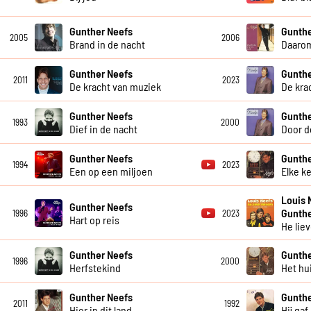
Gunther Neefs
Gunthe
2005
2006
Brand in de nacht
Daarom
Gunther Neefs
Gunthe
2011
2023
De kracht van muziek
De kra
Gunther Neefs
Gunthe
1993
2000
Dief in de nacht
Door d
Gunther Neefs
Gunthe
1994
2023
Een op een miljoen
Elke k
Louis 
Gunther Neefs
Gunthe
1996
2023
Hart op reis
He lie
Gunther Neefs
Gunthe
1996
2000
Herfstekind
Het hu
Gunther Neefs
Gunthe
2011
1992
Hier in dit land
Hij gaf