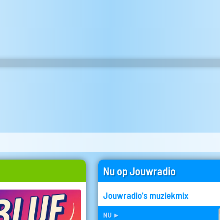
Nu op Jouwradio
Jouwradio's muziekmix
nu
►