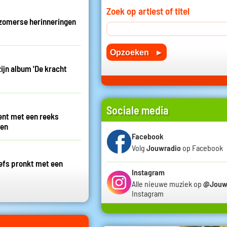
Zoek op artiest of titel
 zomerse herinneringen
ijn album 'De kracht
Sociale media
ent met een reeks
ten
Facebook
Volg
Jouwradio
op Facebook
efs pronkt met een
Instagram
Alle nieuwe muziek op
@Jouw
Instagram