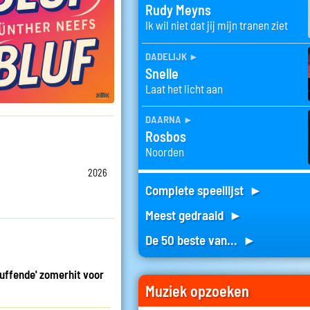
Rudy Meyns
Ik wil niet dat jij mijn tranen ziet
dadelijk
►
Snelle
Laat het licht aan
daarna
►
Rosbos
Noorden
2026
Complete speellijst ►
Meest gedraaid ►
De 50 beste van... ►
uffende' zomerhit voor
Muziek opzoeken