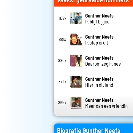
Gunther Neefs
1177x
Ik blijf bij jou
Gunther Neefs
881x
Ik stap eruit
Gunther Neefs
880x
Daarom zeg ik nee
Gunther Neefs
874x
Hier in dit land
Gunther Neefs
865x
Meer dan een vriendin
Biografie Gunther Neefs