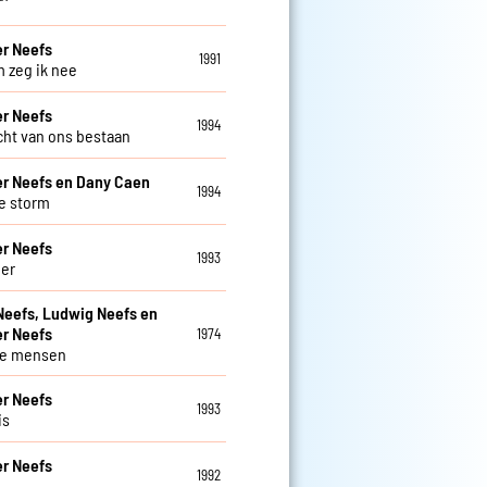
r Neefs
1991
 zeg ik nee
r Neefs
1994
cht van ons bestaan
r Neefs en Dany Caen
1994
e storm
r Neefs
1993
eer
Neefs, Ludwig Neefs en
r Neefs
1974
ve mensen
r Neefs
1993
is
r Neefs
1992