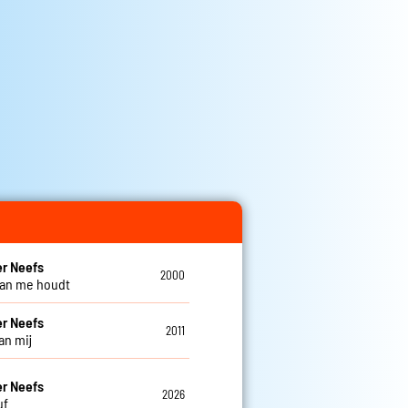
r Neefs
2000
 van me houdt
r Neefs
2011
van mij
r Neefs
2026
uf