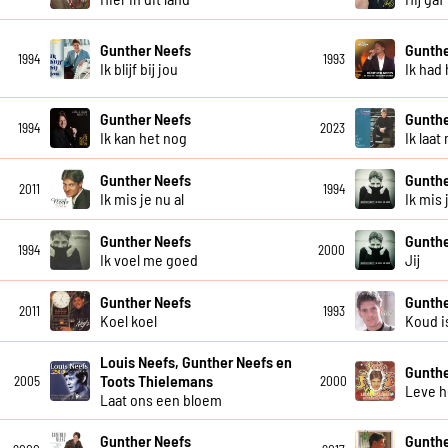
Gunther Neefs
Gunthe
1994
1993
Ik blijf bij jou
Ik had
Gunther Neefs
Gunthe
1994
2023
Ik kan het nog
Ik laa
Gunther Neefs
Gunthe
2011
1994
Ik mis je nu al
Ik mis 
Gunther Neefs
Gunthe
1994
2000
Ik voel me goed
Jij
Gunther Neefs
Gunthe
2011
1993
Koel koel
Koud i
Louis Neefs, Gunther Neefs en
Gunthe
Toots Thielemans
2005
2000
Leve h
Laat ons een bloem
Gunther Neefs
Gunthe