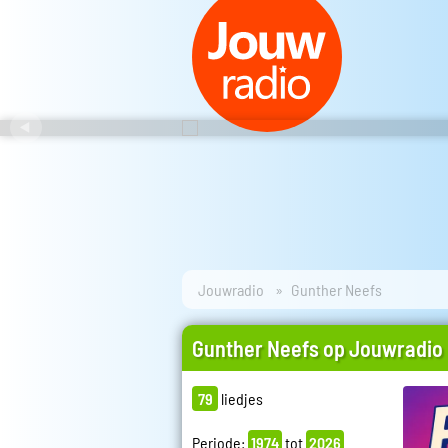
Jouwradio
Gunther Neefs
Gunther Neefs op Jouwradio
79
liedjes
Periode:
1974
tot
2026