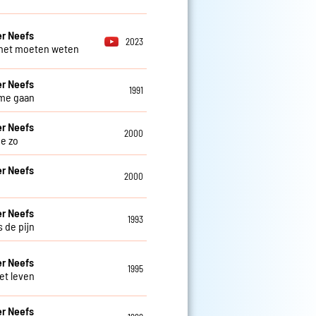
r Neefs
2023
 het moeten weten
r Neefs
1991
t me gaan
r Neefs
2000
je zo
r Neefs
2000
r Neefs
1993
s de pijn
r Neefs
1995
et leven
r Neefs