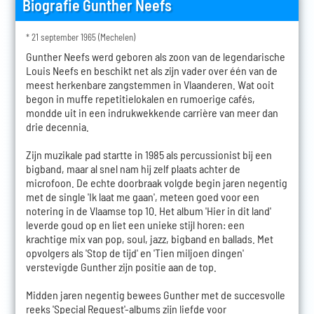
Biografie Gunther Neefs
* 21 september 1965 (Mechelen)
Gunther Neefs werd geboren als zoon van de legendarische
Louis Neefs en beschikt net als zijn vader over één van de
meest herkenbare zangstemmen in Vlaanderen. Wat ooit
begon in muffe repetitielokalen en rumoerige cafés,
mondde uit in een indrukwekkende carrière van meer dan
drie decennia.
Zijn muzikale pad startte in 1985 als percussionist bij een
bigband, maar al snel nam hij zelf plaats achter de
microfoon. De echte doorbraak volgde begin jaren negentig
met de single 'Ik laat me gaan', meteen goed voor een
notering in de Vlaamse top 10. Het album 'Hier in dit land'
leverde goud op en liet een unieke stijl horen: een
krachtige mix van pop, soul, jazz, bigband en ballads. Met
opvolgers als 'Stop de tijd' en 'Tien miljoen dingen'
verstevigde Gunther zijn positie aan de top.
Midden jaren negentig bewees Gunther met de succesvolle
reeks 'Special Request'-albums zijn liefde voor