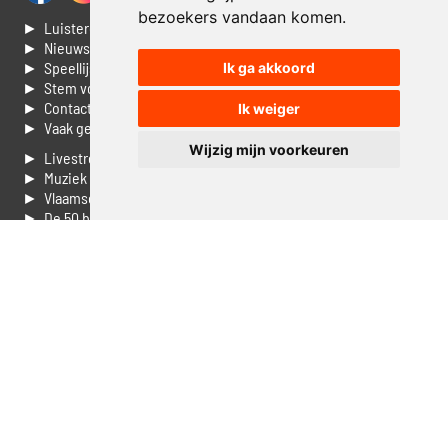
bezoekers vandaan komen.
► Luisteren naar Jouwradio
► Nieuws
► Speellijst
Ik ga akkoord
► Stem voor de Dag top 3
► Contacteer ons
Ik weiger
► Vaak gestelde vragen
Wijzig mijn voorkeuren
► Livestream informatie
► Muziek opzoeken
► Vlaamse 100 Aller tijden
► De 50 beste van...
► Adverteren op Jouwradio
► Cookie voorkeuren wijzigen
► Privacyinformatie
Luister nu naar Jouwradio! De beste Nederlandstalige muziek
uit de lage landen hoor je hier al 20 jaar. In digitale kwaliteit op je
laptop, tablet of smartphone.
© Jouwradio 2006 - 2026 - alle rechten voorbehouden.
Design door
Cloudscape EP
.