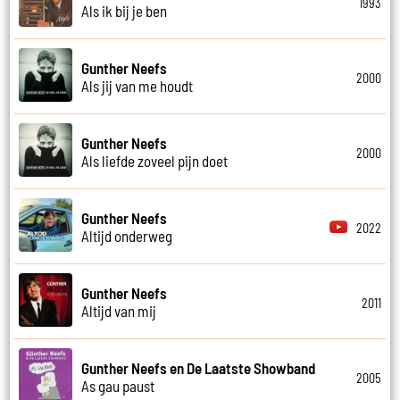
1993
Als ik bij je ben
Gunther Neefs
2000
Als jij van me houdt
Gunther Neefs
2000
Als liefde zoveel pijn doet
Gunther Neefs
2022
Altijd onderweg
Gunther Neefs
2011
Altijd van mij
Gunther Neefs en De Laatste Showband
2005
As gau paust