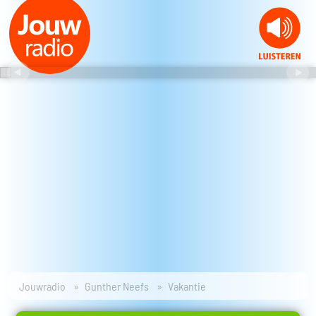
Jouwradio
Gunther Neefs
Vakantie