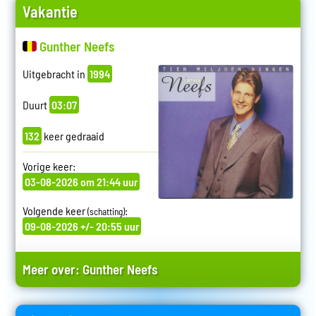
Vakantie
Gunther Neefs
Uitgebracht in
1994
Duurt
03:07
132
keer gedraaid
Vorige keer:
03-08-2026 om 21:44 uur
Volgende keer
:
(schatting)
09-08-2026 +/- 20:55 uur
Meer over:
Gunther Neefs