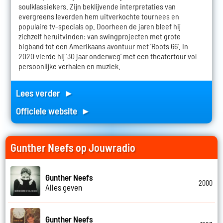
soulklassiekers. Zijn beklijvende interpretaties van
evergreens leverden hem uitverkochte tournees en
populaire tv-specials op. Doorheen de jaren bleef hij
zichzelf heruitvinden: van swingprojecten met grote
bigband tot een Amerikaans avontuur met 'Roots 66'. In
2020 vierde hij '30 jaar onderweg' met een theatertour vol
persoonlijke verhalen en muziek.
Lees verder ►
Officiele website ►
Gunther Neefs op Jouwradio
Gunther Neefs
2000
Alles geven
Gunther Neefs